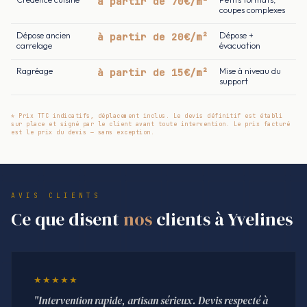
à partir de 70€/m²
coupes complexes
Dépose ancien
à partir de 20€/m²
Dépose +
carrelage
évacuation
Ragréage
à partir de 15€/m²
Mise à niveau du
support
* Prix TTC indicatifs, déplacement inclus. Le devis définitif est établi
sur place et signé par le client avant toute intervention. Le prix facturé
est le prix du devis — sans exception.
AVIS CLIENTS
Ce que disent
nos
clients à Yvelines
★★★★★
"Intervention rapide, artisan sérieux. Devis respecté à