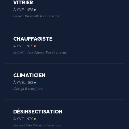
VITRIER
À YVELINES
Cassé ? On recolle les morceaux.
CHAUFFAGISTE
À YVELINES
Le froid, c'est dehors. Pas chez vous.
CLIMATICIEN
À YVELINES
L'air qu'il vous faut.
DÉSINSECTISATION
À YVELINES
Des nuisibles ? Nous intervenons.