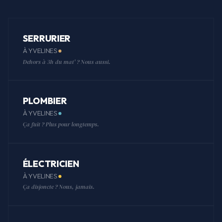
SERRURIER
À YVELINES
Dehors à 3h du mat' ? Nous aussi.
PLOMBIER
À YVELINES
Ça fuit ? Plus pour longtemps.
ÉLECTRICIEN
À YVELINES
Ça disjoncte ? Nous, jamais.