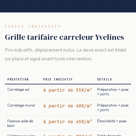
TARIFS INDICATIFS
Grille tarifaire carreleur Yvelines
Prix indicatifs, déplacement inclus. Le devis exact est établi
sur place et signé avant toute intervention.
PRESTATION
PRIX INDICATIF
DÉTAILS
Carrelage sol
à partir de 55€/m²
Préparation + pose
+ joints
Carrelage mural
à partir de 60€/m²
Préparation + pose
+ joints
Faïence salle de
à partir de 65€/m²
Étanchéité + pose
bain
Crédence cuisine
Petits formats,