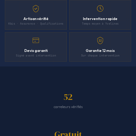
Artisan vérifié
Intervention rapide
Kbis · Assurance · Qualifications
Temps moyen à Yvelines
12
Devis garanti
Garantie 12 mois
Signé avant intervention
Sur chaque intervention
52
carreleurs vérifiés
Gratuit