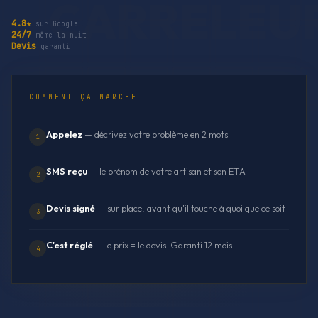
4.8★
sur Google
24/7
même la nuit
Devis
garanti
COMMENT ÇA MARCHE
Appelez
— décrivez votre problème en 2 mots
1
SMS reçu
— le prénom de votre artisan et son ETA
2
Devis signé
— sur place, avant qu'il touche à quoi que ce soit
3
C'est réglé
— le prix = le devis. Garanti 12 mois.
4