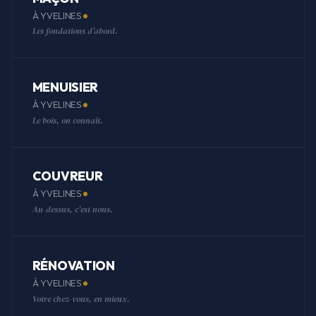
À YVELINES
Les fondations d'abord.
MENUISIER
À YVELINES
Le bois, on connaît.
COUVREUR
À YVELINES
Au-dessus, c'est nous.
RÉNOVATION
À YVELINES
Votre chez-vous, en mieux.