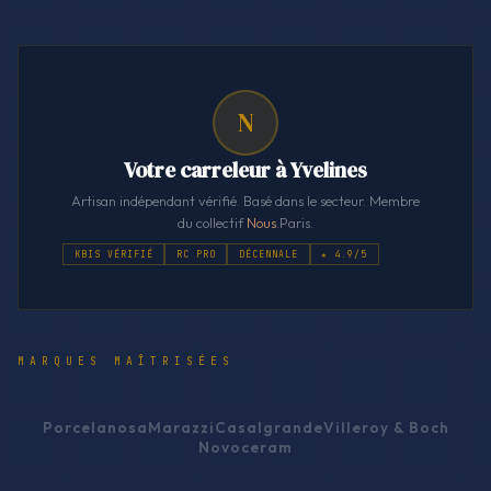
N
Votre carreleur à Yvelines
Artisan indépendant vérifié. Basé dans le secteur. Membre
du collectif
Nous
.Paris.
KBIS VÉRIFIÉ
RC PRO
DÉCENNALE
★ 4.9/5
MARQUES MAÎTRISÉES
Porcelanosa
Marazzi
Casalgrande
Villeroy & Boch
Novoceram