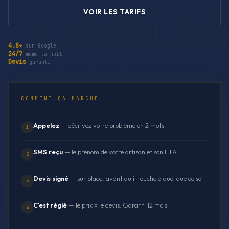
VOIR LES TARIFS
4.8★
sur Google
24/7
même la nuit
Devis
garanti
COMMENT ÇA MARCHE
Appelez
— décrivez votre problème en 2 mots
1
SMS reçu
— le prénom de votre artisan et son ETA
2
Devis signé
— sur place, avant qu'il touche à quoi que ce soit
3
C'est réglé
— le prix = le devis. Garanti 12 mois.
4