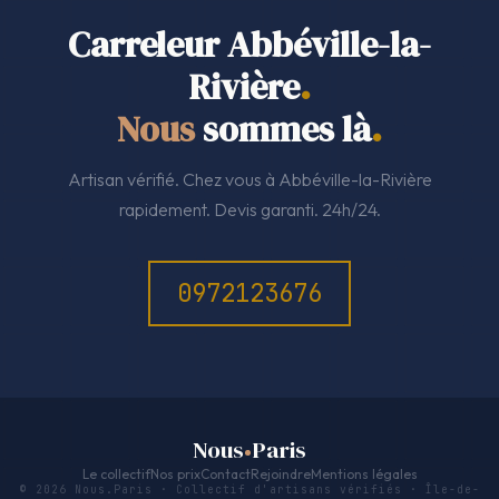
Carreleur Abbéville-la-
Rivière
.
Nous
sommes là
.
Artisan vérifié. Chez vous à Abbéville-la-Rivière
rapidement. Devis garanti. 24h/24.
0972123676
Nous
Paris
Le collectif
Nos prix
Contact
Rejoindre
Mentions légales
© 2026 Nous.Paris · Collectif d'artisans vérifiés · Île-de-