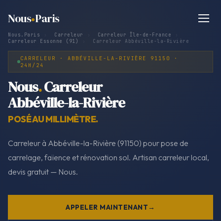
Nous
Paris
Nous.Paris
›
Carreleur
›
Carreleur Île-de-France
›
Carreleur Essonne (91)
›
Carreleur Abbéville-la-Rivière
CARRELEUR · ABBÉVILLE-LA-RIVIÈRE 91150 ·
24H/24
Nous
.
Carreleur
Abbéville-la-Rivière
POSÉ AU MILLIMÈTRE.
Carreleur à Abbéville-la-Rivière (91150) pour pose de
carrelage, faïence et rénovation sol. Artisan carreleur local,
devis gratuit — Nous.
APPELER MAINTENANT