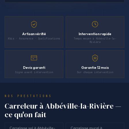
Artisan vérifié
Intervention rapide
Kbis · Assurance · Qualifications
Temps moyen à Abbéville-la-
Rivière
12
Devis garanti
Garantie 12 mois
Signé avant intervention
Sur chaque intervention
NOS PRESTATIONS
Carreleur à Abbéville-la-Rivière —
ce qu'on fait
Carrelage sol à Abbéville-
Carrelage mural à