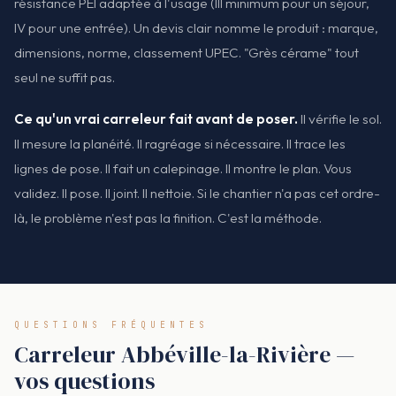
résistance PEI adaptée à l'usage (III minimum pour un séjour,
IV pour une entrée). Un devis clair nomme le produit : marque,
dimensions, norme, classement UPEC. "Grès cérame" tout
seul ne suffit pas.
Ce qu'un vrai carreleur fait avant de poser.
Il vérifie le sol.
Il mesure la planéité. Il ragréage si nécessaire. Il trace les
lignes de pose. Il fait un calepinage. Il montre le plan. Vous
validez. Il pose. Il joint. Il nettoie. Si le chantier n'a pas cet ordre-
là, le problème n'est pas la finition. C'est la méthode.
QUESTIONS FRÉQUENTES
Carreleur Abbéville-la-Rivière —
vos questions