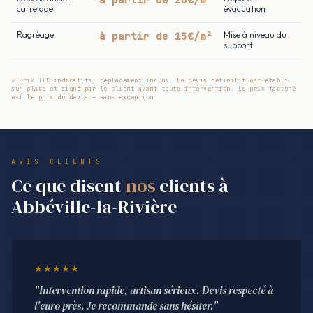
carrelage
évacuation
Ragréage
à partir de 15€/m²
Mise à niveau du
support
* Prix TTC indicatifs, déplacement inclus. Le devis définitif est établi
sur place et signé par le client avant toute intervention. Le prix facturé
est le prix du devis — sans exception.
AVIS CLIENTS
Ce que disent
nos
clients à
Abbéville-la-Rivière
★★★★★
"Intervention rapide, artisan sérieux. Devis respecté à
l'euro près. Je recommande sans hésiter."