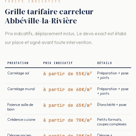
TARIFS INDICATIFS
Grille tarifaire carreleur
Abbéville-la-Rivière
Prix indicatifs, déplacement inclus. Le devis exact est établi
sur place et signé avant toute intervention.
PRESTATION
PRIX INDICATIF
DÉTAILS
Carrelage sol
à partir de 55€/m²
Préparation + pose
+ joints
Carrelage mural
à partir de 60€/m²
Préparation + pose
+ joints
Faïence salle de
à partir de 65€/m²
Étanchéité + pose
bain
Crédence cuisine
à partir de 70€/m²
Petits formats,
coupes complexes
Dépose ancien
à partir de 20€/m²
Dépose +