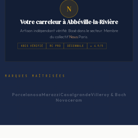
N
Votre carreleur à Abbéville-la-Rivière
Artisan indépendant vérifié. Basé dans le secteur. Membre
du collectif
Nous
.Paris.
KBIS VÉRIFIÉ
RC PRO
DÉCENNALE
★ 4.9/5
MARQUES MAÎTRISÉES
Porcelanosa
Marazzi
Casalgrande
Villeroy & Boch
Novoceram