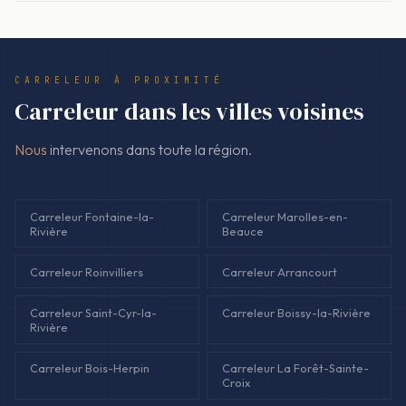
est décrit est réalisé, et le montant facturé correspond au
dernier moment.
devis. S'il faut modifier le périmètre (découverte sous l'ancien
revêtement, ajout d'une zone), cela passe par un accord écrit
CARRELEUR À PROXIMITÉ
avant d'avancer.
Carreleur dans les villes voisines
Nous
intervenons dans toute la région.
Carreleur Fontaine-la-
Carreleur Marolles-en-
Rivière
Beauce
Carreleur Roinvilliers
Carreleur Arrancourt
Carreleur Saint-Cyr-la-
Carreleur Boissy-la-Rivière
Rivière
Carreleur Bois-Herpin
Carreleur La Forêt-Sainte-
Croix