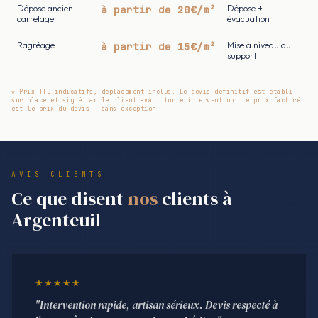
Dépose ancien
à partir de 20€/m²
Dépose +
carrelage
évacuation
Ragréage
à partir de 15€/m²
Mise à niveau du
support
* Prix TTC indicatifs, déplacement inclus. Le devis définitif est établi
sur place et signé par le client avant toute intervention. Le prix facturé
est le prix du devis — sans exception.
AVIS CLIENTS
Ce que disent
nos
clients à
Argenteuil
★★★★★
"Intervention rapide, artisan sérieux. Devis respecté à