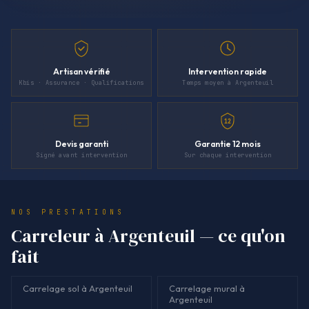
Artisan vérifié
Intervention rapide
Kbis · Assurance · Qualifications
Temps moyen à Argenteuil
12
Devis garanti
Garantie 12 mois
Signé avant intervention
Sur chaque intervention
NOS PRESTATIONS
Carreleur à Argenteuil — ce qu'on
fait
Carrelage sol à Argenteuil
Carrelage mural à
Argenteuil