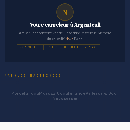
N
Votre carreleur à Argenteuil
Artisan indépendant vérifié. Basé dans le secteur. Membre
du collectif
Nous
.Paris.
KBIS VÉRIFIÉ
RC PRO
DÉCENNALE
★ 4.9/5
MARQUES MAÎTRISÉES
Porcelanosa
Marazzi
Casalgrande
Villeroy & Boch
Novoceram