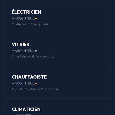
ÉLECTRICIEN
À ARGENTEUIL
Ça disjoncte ? Nous, jamais.
VITRIER
À ARGENTEUIL
Cassé ? On recolle les morceaux.
CHAUFFAGISTE
À ARGENTEUIL
Le froid, c'est dehors. Pas chez vous.
CLIMATICIEN