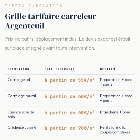
TARIFS INDICATIFS
Grille tarifaire carreleur
Argenteuil
Prix indicatifs, déplacement inclus. Le devis exact est établi
sur place et signé avant toute intervention.
PRESTATION
PRIX INDICATIF
DÉTAILS
Carrelage sol
à partir de 55€/m²
Préparation + pose
+ joints
Carrelage mural
à partir de 60€/m²
Préparation + pose
+ joints
Faïence salle de
à partir de 65€/m²
Étanchéité + pose
bain
Crédence cuisine
à partir de 70€/m²
Petits formats,
coupes complexes