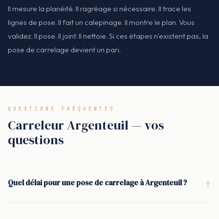
Il mesure la planéité. Il ragréage si nécessaire. Il trace les
lignes de pose. Il fait un calepinage. Il montre le plan. Vous
validez. Il pose. Il joint. Il nettoie. Si ces étapes n'existent pas, la
pose de carrelage devient un pari.
QUESTIONS FRÉQUENTES
Carreleur Argenteuil — vos
questions
+
Quel délai pour une pose de carrelage à Argenteuil ?
Selon la surface et la complexité (ragréage, formats,
découpes, étanchéité), c'est souvent sous 10 jours entre