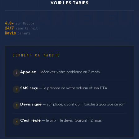
VOIR LES TARIFS
4.8★
sur Google
24/7
même la nuit
Devis
garanti
COMMENT ÇA MARCHE
Appelez
— décrivez votre problème en 2 mots
1
SMS reçu
— le prénom de votre artisan et son ETA
2
Devis signé
— sur place, avant qu'il touche à quoi que ce soit
3
C'est réglé
— le prix = le devis. Garanti 12 mois.
4