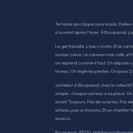
Terrasse qui claque sous le pas. Dalles 
s'ouvrent après l'hiver. À Bouqueval, ça 
Le gel travaille. L'eau s'invite. Et le car
sonner creux. Un carreau mal collé, et t
on reprend comme il faut. On dépose ce
niveau. On règle les pentes. On pose. Dr
carreleur à Bouqueval
, chez le collecti
simple : chaque carreau a sa place. On l
avant. Toujours. Pas de surprise. Pas de
artisan, pas un inconnu. Et un chantier 
aussi ici.
Bouqueval, 95720. Habitat pavillonnair