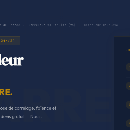
e-de-France
›
Carreleur Val-d'Oise (95)
›
Carreleur Bouqueval
 24H/24
C
leur
RE.
ose de carrelage, faïence et
 devis gratuit — Nous.