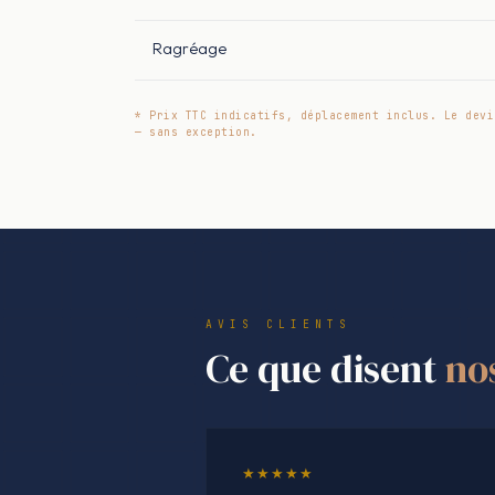
Ragréage
* Prix TTC indicatifs, déplacement inclus. Le devi
— sans exception.
AVIS CLIENTS
Ce que disent
no
★★★★★