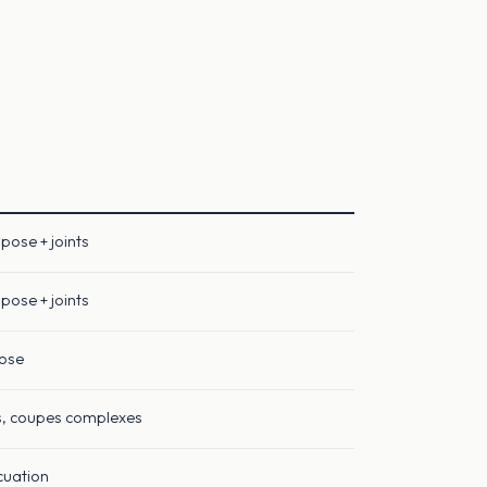
pose + joints
pose + joints
pose
s, coupes complexes
cuation