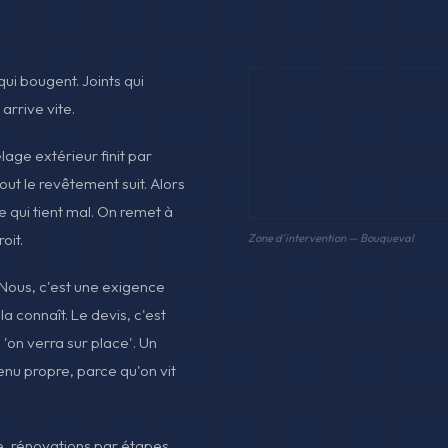
qui bougent. Joints qui
arrive vite.
relage extérieur finit par
out le revêtement suit. Alors
 qui tient mal. On remet à
oit.
Zone d'intervention — Bouqueval
f Nous, c'est une exigence
a connaît. Le devis, c'est
 'on verra sur place'. Un
tenu propre, parce qu'on vit
e, rénovations par étapes,