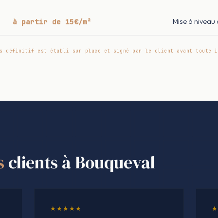
à partir de 15€/m²
Mise à niveau
s définitif est établi sur place et signé par le client avant toute i
s
clients à Bouqueval
★★★★★
★