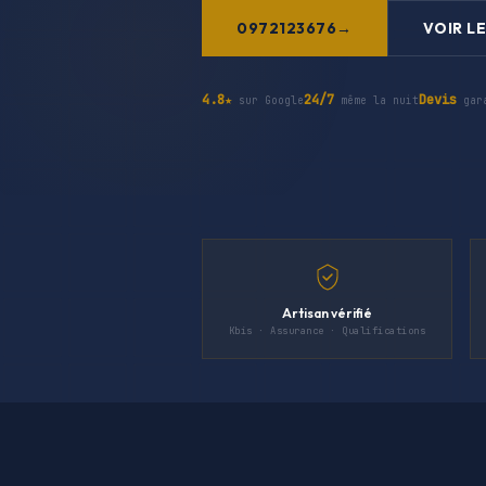
0972123676
VOIR LE
4.8★
24/7
Devis
sur Google
même la nuit
gar
Artisan vérifié
Kbis · Assurance · Qualifications