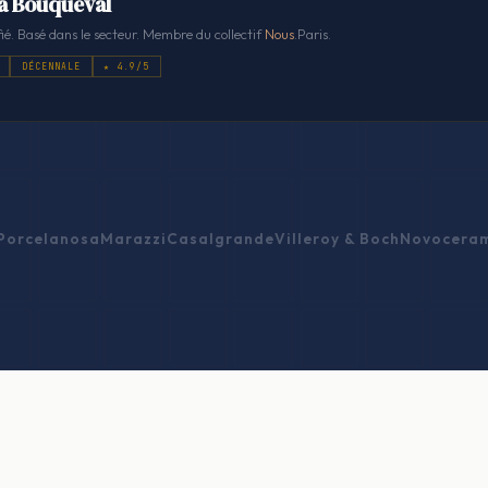
 à Bouqueval
ié. Basé dans le secteur. Membre du collectif
Nous
.Paris.
DÉCENNALE
★ 4.9/5
Porcelanosa
Marazzi
Casalgrande
Villeroy & Boch
Novocera