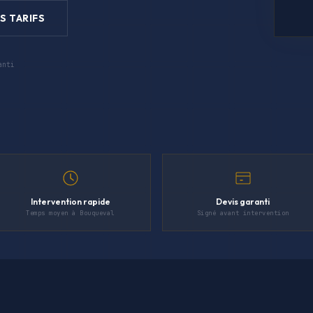
S TARIFS
anti
Intervention rapide
Devis garanti
Temps moyen à Bouqueval
Signé avant intervention