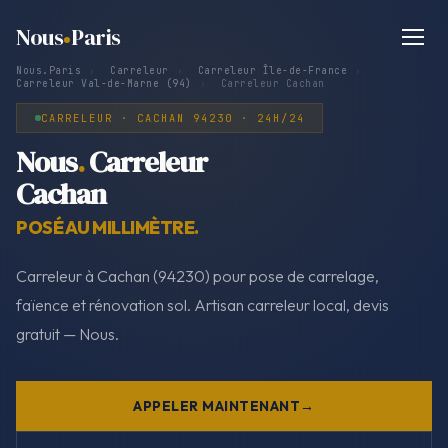
Nous
Paris
Nous.Paris
›
Carreleur
›
Carreleur Île-de-France
›
Carreleur Val-de-Marne (94)
›
Carreleur Cachan
CARRELEUR · CACHAN 94230 · 24H/24
Nous
.
Carreleur
Cachan
POSÉ AU MILLIMÈTRE.
Carreleur à Cachan (94230) pour pose de carrelage,
faïence et rénovation sol. Artisan carreleur local, devis
gratuit — Nous.
APPELER MAINTENANT