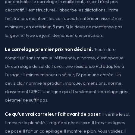
par endroits : le carrelage travaille mal. Le joint n'est pas
décoratif, il est structurel. Il absorbe les dilatations, limite
l'infiltration, maintient les carreaux. En intérieur, viser 2 mm
minimum ; en extérieur, 5 mm. Si le devis ne mentionne pas
largeur et type de joint, demander une précision.
Le carrelage premier prix non déclaré.
'Fourniture
comprise' sans marque, référence, ni norme, c'est opaque.
Un carrelage de sol doit avoir une résistance PEI adaptée à
l'usage : III minimum pour un séjour, IV pour une entrée. Un
devis clair nomme le produit : marque, dimensions, norme,
classement UPEC. Une ligne qui dit seulement 'carrelage grès
cérame' ne suffit pas.
Ce qu'un vrai carreleur fait avant de poser.
Il vérifie le sol.
Il mesure la planéité. Il ragrée si nécessaire. Il trace les lignes
de pose. Il fait un calepinage. Il montre le plan. Vous validez. Il