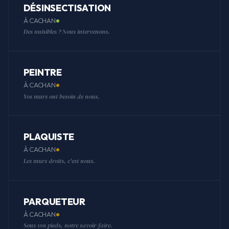
DÉSINSECTISATION
À CACHAN
Des nuisibles ? Nous intervenons.
PEINTRE
À CACHAN
Vos murs ont besoin de nous.
PLAQUISTE
À CACHAN
Les murs droits, c'est nous.
PARQUETEUR
À CACHAN
Sous vos pieds, notre savoir-faire.