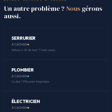
AUTRES MÉTIERS À CACHAN
Un autre problème ?
Nous
gérons
aussi.
SERRURIER
À CACHAN
Dehors à 3h du mat' ? Nous aussi.
PLOMBIER
À CACHAN
Ça fuit ? Plus pour longtemps.
ÉLECTRICIEN
À CACHAN