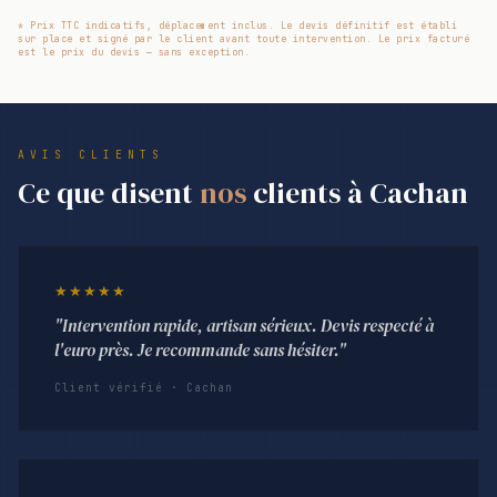
* Prix TTC indicatifs, déplacement inclus. Le devis définitif est établi
sur place et signé par le client avant toute intervention. Le prix facturé
est le prix du devis — sans exception.
AVIS CLIENTS
Ce que disent
nos
clients à Cachan
★★★★★
"Intervention rapide, artisan sérieux. Devis respecté à
l'euro près. Je recommande sans hésiter."
Client vérifié · Cachan