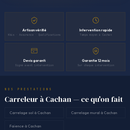
Artisan vérifié
Intervention rapide
Kbis · Assurance · Qualifications
Temps moyen à Cachan
12
Devis garanti
Garantie 12 mois
Signé avant intervention
Sur chaque intervention
NOS PRESTATIONS
Carreleur à Cachan — ce qu'on fait
Carrelage sol à Cachan
Carrelage mural à Cachan
Faïence à Cachan