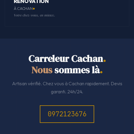
RÉNOVATION
À CACHAN
Votre chez-vous, en mieux.
Carreleur Cachan
.
Nous
sommes là
.
Artisan vérifié. Chez vous à Cachan rapidement. Devis
garanti. 24h/24.
0972123676