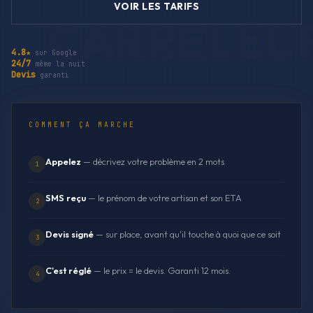
VOIR LES TARIFS
4.8★
sur Google
24/7
même la nuit
Devis
garanti
COMMENT ÇA MARCHE
Appelez
— décrivez votre problème en 2 mots
1
SMS reçu
— le prénom de votre artisan et son ETA
2
Devis signé
— sur place, avant qu'il touche à quoi que ce soit
3
C'est réglé
— le prix = le devis. Garanti 12 mois.
4