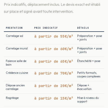
Prix indicatifs, déplacement inclus. Le devis exact est établi
sur place et signé avant toute intervention.
PRESTATION
PRIX INDICATIF
DÉTAILS
Carrelage sol
à partir de 55€/m²
Préparation + pose
+ joints
Carrelage mural
à partir de 60€/m²
Préparation + pose
+ joints
Faïence salle de
à partir de 65€/m²
Étanchéité + pose
bain
Crédence cuisine
à partir de 70€/m²
Petits formats,
coupes complexes
Dépose ancien
à partir de 20€/m²
Dépose +
carrelage
évacuation
Ragréage
à partir de 15€/m²
Mise à niveau du
support