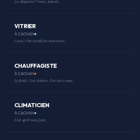
Ça disjoncte ? Nous, jamais.
VITRIER
À CACHAN
Cassé ? On recolle les morceaux.
CHAUFFAGISTE
À CACHAN
Le froid, c'est dehors. Pas chez vous.
CLIMATICIEN
À CACHAN
L'air qu'il vous faut.