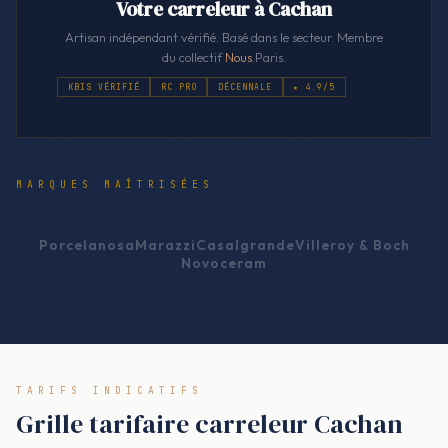
Votre carreleur à Cachan
Artisan indépendant vérifié. Basé dans le secteur. Membre
du collectif
Nous
.Paris.
KBIS VÉRIFIÉ
RC PRO
DÉCENNALE
★ 4.9/5
MARQUES MAÎTRISÉES
Porcelanosa
Marazzi
Casalgrande
Villeroy & Boch
Novoceram
TARIFS INDICATIFS
Grille tarifaire carreleur Cachan