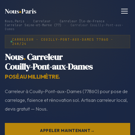
Nous
Paris
Nous.Paris
›
Carreleur
›
Carreleur Île-de-France
›
Carreleur Seine-et-Marne (77)
›
Carreleur Couilly-Pont-aux-
Dames
CARRELEUR · COUILLY-PONT-AUX-DAMES 77860 ·
24H/24
Nous
.
Carreleur
Couilly-Pont-aux-Dames
POSÉ AU MILLIMÈTRE.
Carreleur à Couilly-Pont-aux-Dames (77860) pour pose de
carrelage, faïence et rénovation sol. Artisan carreleur local,
devis gratuit — Nous.
APPELER MAINTENANT