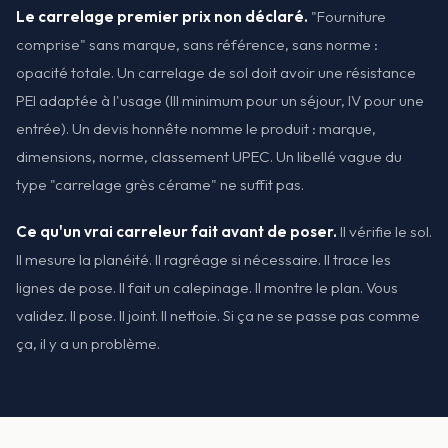
Le carrelage premier prix non déclaré.
"Fourniture
comprise" sans marque, sans référence, sans norme :
opacité totale. Un carrelage de sol doit avoir une résistance
PEI adaptée à l'usage (III minimum pour un séjour, IV pour une
entrée). Un devis honnête nomme le produit : marque,
dimensions, norme, classement UPEC. Un libellé vague du
type "carrelage grès cérame" ne suffit pas.
Ce qu'un vrai carreleur fait avant de poser.
Il vérifie le sol.
Il mesure la planéité. Il ragréage si nécessaire. Il trace les
lignes de pose. Il fait un calepinage. Il montre le plan. Vous
validez. Il pose. Il joint. Il nettoie. Si ça ne se passe pas comme
ça, il y a un problème.