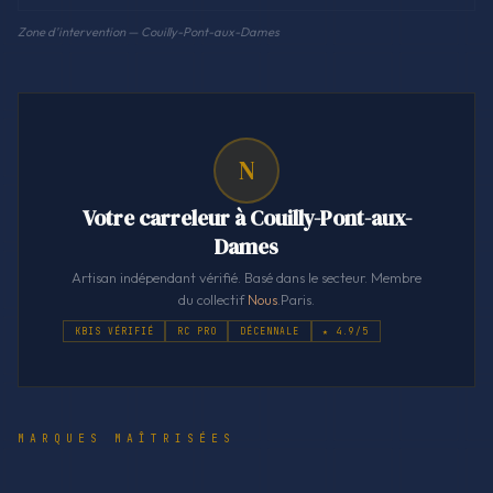
Zone d'intervention — Couilly-Pont-aux-Dames
N
Votre carreleur à Couilly-Pont-aux-
Dames
Artisan indépendant vérifié. Basé dans le secteur. Membre
du collectif
Nous
.Paris.
KBIS VÉRIFIÉ
RC PRO
DÉCENNALE
★ 4.9/5
MARQUES MAÎTRISÉES