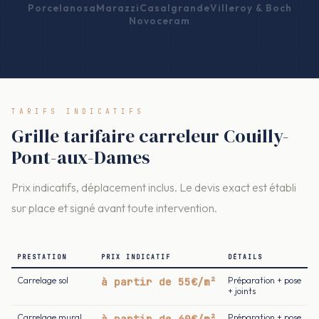
Porcelanosa
Marazzi
Casalgrande
Villeroy & Boch
Novoceram
TARIFS INDICATIFS
Grille tarifaire carreleur Couilly-
Pont-aux-Dames
Prix indicatifs, déplacement inclus. Le devis exact est établi
sur place et signé avant toute intervention.
PRESTATION
PRIX INDICATIF
DÉTAILS
Carrelage sol
à partir de 55€/m²
Préparation + pose
+ joints
Carrelage mural
à partir de 60€/m²
Préparation + pose