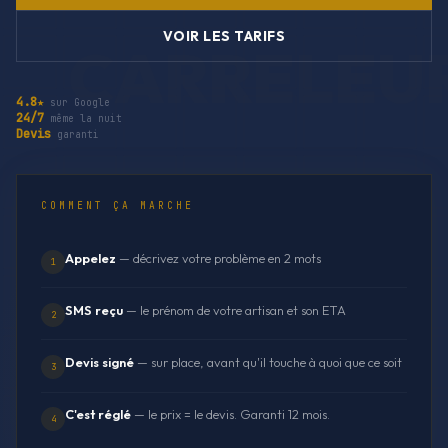
VOIR LES TARIFS
4.8★
sur Google
24/7
même la nuit
Devis
garanti
COMMENT ÇA MARCHE
Appelez
— décrivez votre problème en 2 mots
1
SMS reçu
— le prénom de votre artisan et son ETA
2
Devis signé
— sur place, avant qu'il touche à quoi que ce soit
3
C'est réglé
— le prix = le devis. Garanti 12 mois.
4