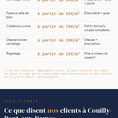
+ joints
Faïence salle de
à partir de 65€/m²
Étanchéité + pose
bain
Crédence cuisine
à partir de 70€/m²
Petits formats,
coupes complexes
Dépose ancien
à partir de 20€/m²
Dépose +
carrelage
évacuation
Ragréage
à partir de 15€/m²
Mise à niveau du
support
* Prix TTC indicatifs, déplacement inclus. Le devis définitif est établi
sur place et signé par le client avant toute intervention. Le prix facturé
est le prix du devis — sans exception.
AVIS CLIENTS
Ce que disent
nos
clients à Couilly-