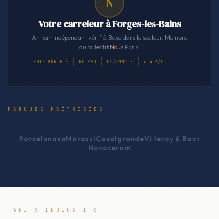
N
Votre carreleur à Forges-les-Bains
Artisan indépendant vérifié. Basé dans le secteur. Membre
du collectif
Nous
.Paris.
KBIS VÉRIFIÉ
RC PRO
DÉCENNALE
★ 4.9/5
MARQUES MAÎTRISÉES
Porcelanosa
Marazzi
Casalgrande
Villeroy & Boch
Novoceram
TARIFS INDICATIFS