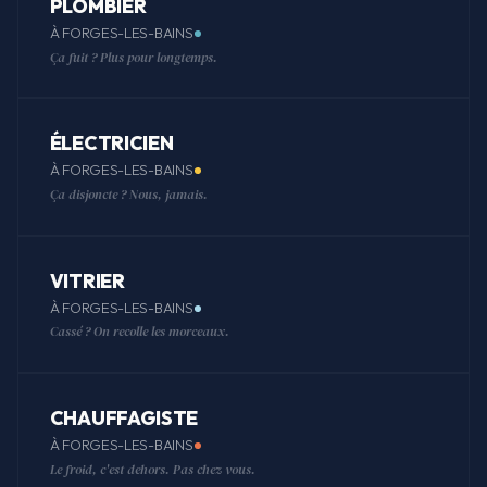
PLOMBIER
À FORGES-LES-BAINS
Ça fuit ? Plus pour longtemps.
ÉLECTRICIEN
À FORGES-LES-BAINS
Ça disjoncte ? Nous, jamais.
VITRIER
À FORGES-LES-BAINS
Cassé ? On recolle les morceaux.
CHAUFFAGISTE
À FORGES-LES-BAINS
Le froid, c'est dehors. Pas chez vous.