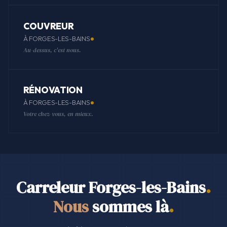
COUVREUR
À FORGES-LES-BAINS
Au-dessus, c'est nous.
RÉNOVATION
À FORGES-LES-BAINS
Votre chez-vous, en mieux.
Carreleur Forges-les-Bains
.
Nous
sommes là
.