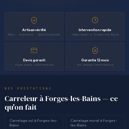
Artisan vérifié
Intervention rapide
Kbis · Assurance · Qualifications
Temps moyen à Forges-les-Bains
12
Devis garanti
Garantie 12 mois
Signé avant intervention
Sur chaque intervention
NOS PRESTATIONS
Carreleur à Forges-les-Bains — ce
qu'on fait
Carrelage sol à Forges-les-
Carrelage mural à Forges-
Bains
les-Bains