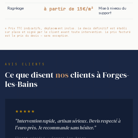
Ragréage
à partir de 15€/m²
Mise à niveau du
support
* Prix TTC indicatifs, déplacement inclus. Le devis définitif est établi
sur place et signé par le client avant toute intervention. Le prix facturé
est le prix du devis — sans exception.
AVIS CLIENTS
Ce que disent
nos
clients à Forges-
les-Bains
★★★★★
"Intervention rapide, artisan sérieux. Devis respecté à
l'euro près. Je recommande sans hésiter."