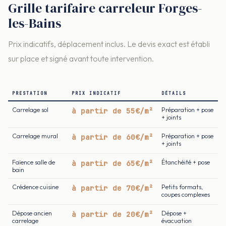
Grille tarifaire carreleur Forges-
les-Bains
Prix indicatifs, déplacement inclus. Le devis exact est établi
sur place et signé avant toute intervention.
PRESTATION
PRIX INDICATIF
DÉTAILS
Carrelage sol
à partir de 55€/m²
Préparation + pose
+ joints
Carrelage mural
à partir de 60€/m²
Préparation + pose
+ joints
Faïence salle de
à partir de 65€/m²
Étanchéité + pose
bain
Crédence cuisine
à partir de 70€/m²
Petits formats,
coupes complexes
Dépose ancien
à partir de 20€/m²
Dépose +
carrelage
évacuation