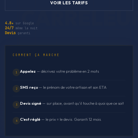
VOIR LES TARIFS
4.8★
sur Google
24/7
même la nuit
Devis
garanti
COMMENT ÇA MARCHE
Appelez
— décrivez votre problème en 2 mots
1
SMS reçu
— le prénom de votre artisan et son ETA
2
Devis signé
— sur place, avant qu'il touche à quoi que ce soit
3
C'est réglé
— le prix = le devis. Garanti 12 mois.
4