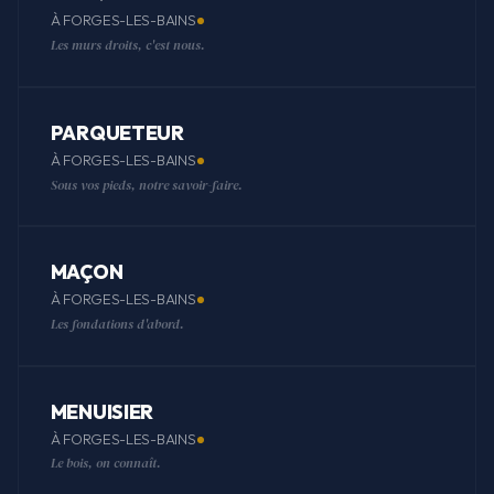
À FORGES-LES-BAINS
Les murs droits, c'est nous.
PARQUETEUR
À FORGES-LES-BAINS
Sous vos pieds, notre savoir-faire.
MAÇON
À FORGES-LES-BAINS
Les fondations d'abord.
MENUISIER
À FORGES-LES-BAINS
Le bois, on connaît.