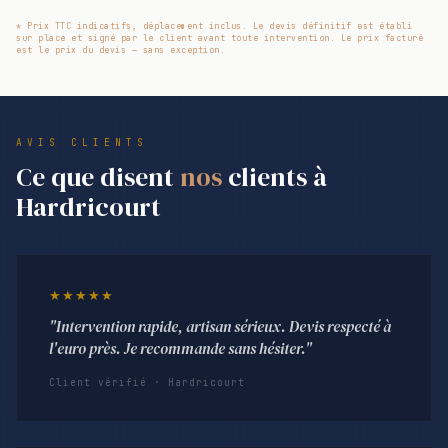
* Prix TTC indicatifs, déplacement inclus. Le devis définitif est établi
sur place et signé par le client avant toute intervention. Le prix facturé
est le prix du devis — sans exception.
AVIS CLIENTS
Ce que disent
nos
clients à
Hardricourt
★★★★★
"Intervention rapide, artisan sérieux. Devis respecté à
l'euro près. Je recommande sans hésiter."
Client vérifié · Hardricourt