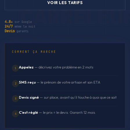
VOIR LES TARIFS
4.8★
sur Google
24/7
même la nuit
Devis
garanti
COMMENT ÇA MARCHE
Appelez
— décrivez votre problème en 2 mots
1
SMS reçu
— le prénom de votre artisan et son ETA
2
Devis signé
— sur place, avant qu'il touche à quoi que ce soit
3
C'est réglé
— le prix = le devis. Garanti 12 mois.
4