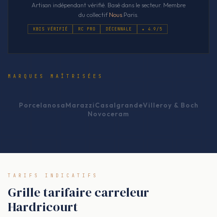
Artisan indépendant vérifié. Basé dans le secteur. Membre
du collectif
Nous
.Paris.
KBIS VÉRIFIÉ
RC PRO
DÉCENNALE
★ 4.9/5
MARQUES MAÎTRISÉES
Porcelanosa
Marazzi
Casalgrande
Villeroy & Boch
Novoceram
TARIFS INDICATIFS
Grille tarifaire carreleur
Hardricourt