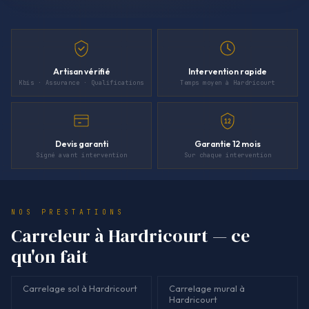
Artisan vérifié
Intervention rapide
Kbis · Assurance · Qualifications
Temps moyen à Hardricourt
12
Devis garanti
Garantie 12 mois
Signé avant intervention
Sur chaque intervention
NOS PRESTATIONS
Carreleur à Hardricourt — ce
qu'on fait
Carrelage sol à Hardricourt
Carrelage mural à
Hardricourt