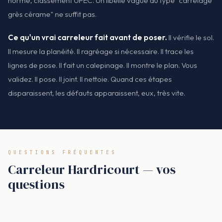
norme, classement UPEC. Un libellé vague du type "carrelage
grès cérame" ne suffit pas.
Ce qu'un vrai carreleur fait avant de poser.
Il vérifie le sol.
Il mesure la planéité. Il ragréage si nécessaire. Il trace les
lignes de pose. Il fait un calepinage. Il montre le plan. Vous
validez. Il pose. Il joint. Il nettoie. Quand ces étapes
disparaissent, les défauts apparaissent, eux, très vite.
QUESTIONS FRÉQUENTES
Carreleur Hardricourt — vos
questions