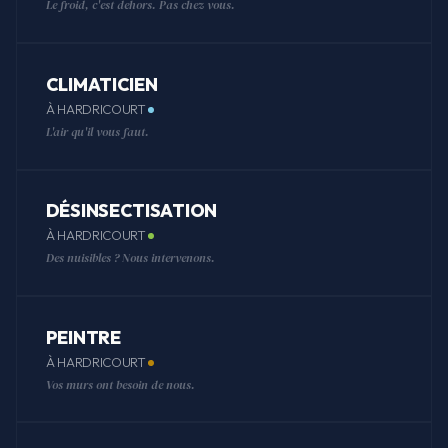
Le froid, c'est dehors. Pas chez vous.
CLIMATICIEN
À HARDRICOURT
L'air qu'il vous faut.
DÉSINSECTISATION
À HARDRICOURT
Des nuisibles ? Nous intervenons.
PEINTRE
À HARDRICOURT
Vos murs ont besoin de nous.