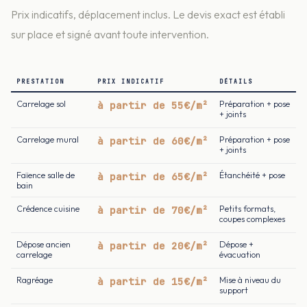
Prix indicatifs, déplacement inclus. Le devis exact est établi
sur place et signé avant toute intervention.
PRESTATION
PRIX INDICATIF
DÉTAILS
Carrelage sol
à partir de 55€/m²
Préparation + pose
+ joints
Carrelage mural
à partir de 60€/m²
Préparation + pose
+ joints
Faïence salle de
à partir de 65€/m²
Étanchéité + pose
bain
Crédence cuisine
à partir de 70€/m²
Petits formats,
coupes complexes
Dépose ancien
à partir de 20€/m²
Dépose +
carrelage
évacuation
Ragréage
à partir de 15€/m²
Mise à niveau du
support