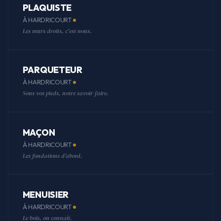
PLAQUISTE
À HARDRICOURT
Les murs droits, c'est nous.
PARQUETEUR
À HARDRICOURT
Sous vos pieds, notre savoir-faire.
MAÇON
À HARDRICOURT
Les fondations d'abord.
MENUISIER
À HARDRICOURT
Le bois, on connaît.