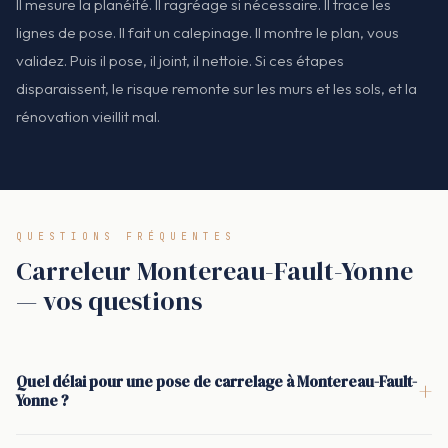
Il mesure la planéité. Il ragréage si nécessaire. Il trace les
lignes de pose. Il fait un calepinage. Il montre le plan, vous
validez. Puis il pose, il joint, il nettoie. Si ces étapes
disparaissent, le risque remonte sur les murs et les sols, et la
rénovation vieillit mal.
QUESTIONS FRÉQUENTES
Carreleur Montereau-Fault-Yonne
— vos questions
Quel délai pour une pose de carrelage à Montereau-Fault-
+
Yonne ?
Le délai dépend de la surface, de l'état du support et du type