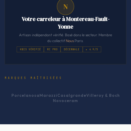
N
Votre carreleur à Montereau-Fault-
Yonne
Artisan indépendant vérifié. Basé dans le secteur. Membre
du collectif
Nous
.Paris.
KBIS VÉRIFIÉ
RC PRO
DÉCENNALE
★ 4.9/5
MARQUES MAÎTRISÉES
Porcelanosa
Marazzi
Casalgrande
Villeroy & Boch
Novoceram