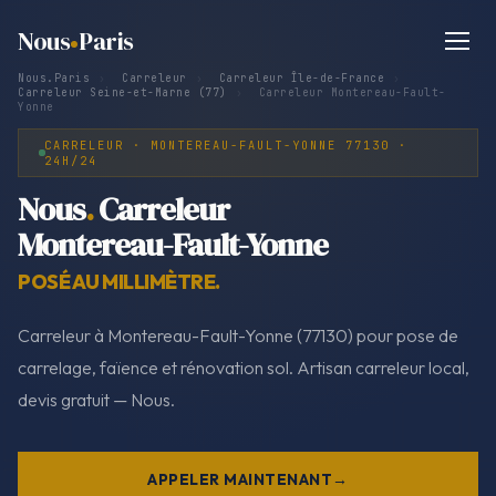
Nous
Paris
Nous.Paris
›
Carreleur
›
Carreleur Île-de-France
›
Carreleur Seine-et-Marne (77)
›
Carreleur Montereau-Fault-
Yonne
CARRELEUR · MONTEREAU-FAULT-YONNE 77130 ·
24H/24
Nous
.
Carreleur
Montereau-Fault-Yonne
POSÉ AU MILLIMÈTRE.
Carreleur à Montereau-Fault-Yonne (77130) pour pose de
carrelage, faïence et rénovation sol. Artisan carreleur local,
devis gratuit — Nous.
APPELER MAINTENANT