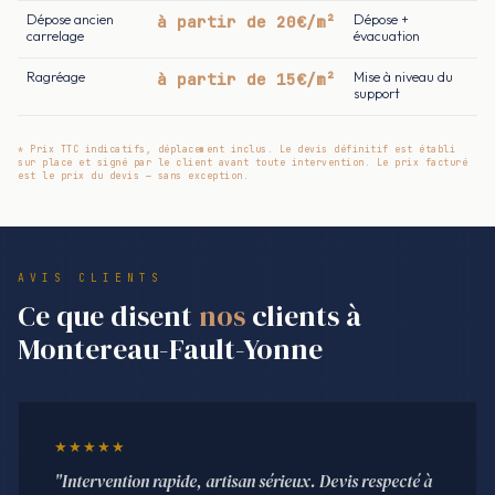
Dépose ancien
à partir de 20€/m²
Dépose +
carrelage
évacuation
Ragréage
à partir de 15€/m²
Mise à niveau du
support
* Prix TTC indicatifs, déplacement inclus. Le devis définitif est établi
sur place et signé par le client avant toute intervention. Le prix facturé
est le prix du devis — sans exception.
AVIS CLIENTS
Ce que disent
nos
clients à
Montereau-Fault-Yonne
★★★★★
"Intervention rapide, artisan sérieux. Devis respecté à