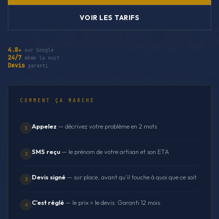
VOIR LES TARIFS
4.8★
sur Google
24/7
même la nuit
Devis
garanti
COMMENT ÇA MARCHE
Appelez
— décrivez votre problème en 2 mots
1
SMS reçu
— le prénom de votre artisan et son ETA
2
Devis signé
— sur place, avant qu'il touche à quoi que ce soit
3
C'est réglé
— le prix = le devis. Garanti 12 mois.
4