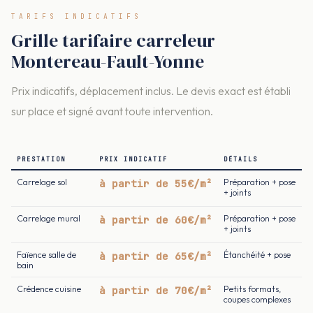
TARIFS INDICATIFS
Grille tarifaire carreleur
Montereau-Fault-Yonne
Prix indicatifs, déplacement inclus. Le devis exact est établi
sur place et signé avant toute intervention.
PRESTATION
PRIX INDICATIF
DÉTAILS
Carrelage sol
à partir de 55€/m²
Préparation + pose
+ joints
Carrelage mural
à partir de 60€/m²
Préparation + pose
+ joints
Faïence salle de
à partir de 65€/m²
Étanchéité + pose
bain
Crédence cuisine
à partir de 70€/m²
Petits formats,
coupes complexes