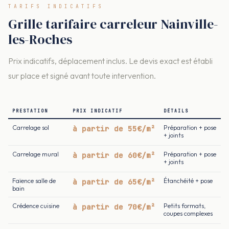
TARIFS INDICATIFS
Grille tarifaire carreleur Nainville-
les-Roches
Prix indicatifs, déplacement inclus. Le devis exact est établi
sur place et signé avant toute intervention.
PRESTATION
PRIX INDICATIF
DÉTAILS
Carrelage sol
à partir de 55€/m²
Préparation + pose
+ joints
Carrelage mural
à partir de 60€/m²
Préparation + pose
+ joints
Faïence salle de
à partir de 65€/m²
Étanchéité + pose
bain
Crédence cuisine
à partir de 70€/m²
Petits formats,
coupes complexes