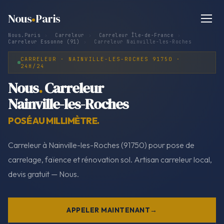
Nous
Paris
Nous.Paris
›
Carreleur
›
Carreleur Île-de-France
›
Carreleur Essonne (91)
›
Carreleur Nainville-les-Roches
CARRELEUR · NAINVILLE-LES-ROCHES 91750 ·
24H/24
Nous
.
Carreleur
Nainville-les-Roches
POSÉ AU MILLIMÈTRE.
Carreleur à Nainville-les-Roches (91750) pour pose de
carrelage, faïence et rénovation sol. Artisan carreleur local,
devis gratuit — Nous.
APPELER MAINTENANT