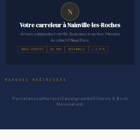
N
Votre carreleur à Nainville-les-Roches
Artisan indépendant vérifié. Basé dans le secteur. Membre
du collectif
Nous
.Paris.
KBIS VÉRIFIÉ
RC PRO
DÉCENNALE
★ 4.9/5
MARQUES MAÎTRISÉES
Porcelanosa
Marazzi
Casalgrande
Villeroy & Boch
Novoceram