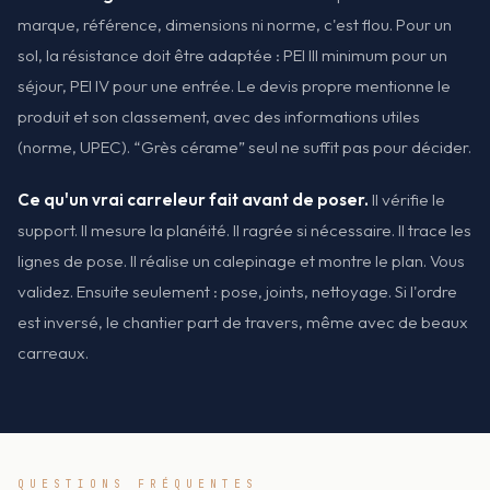
marque, référence, dimensions ni norme, c'est flou. Pour un
sol, la résistance doit être adaptée : PEI III minimum pour un
séjour, PEI IV pour une entrée. Le devis propre mentionne le
produit et son classement, avec des informations utiles
(norme, UPEC). “Grès cérame” seul ne suffit pas pour décider.
Ce qu'un vrai carreleur fait avant de poser.
Il vérifie le
support. Il mesure la planéité. Il ragrée si nécessaire. Il trace les
lignes de pose. Il réalise un calepinage et montre le plan. Vous
validez. Ensuite seulement : pose, joints, nettoyage. Si l'ordre
est inversé, le chantier part de travers, même avec de beaux
carreaux.
QUESTIONS FRÉQUENTES