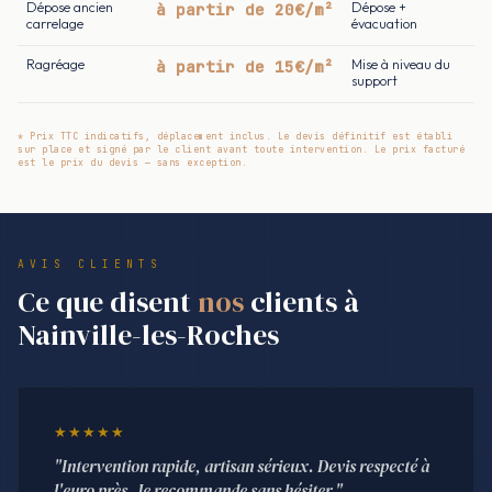
Dépose ancien
à partir de 20€/m²
Dépose +
carrelage
évacuation
Ragréage
à partir de 15€/m²
Mise à niveau du
support
* Prix TTC indicatifs, déplacement inclus. Le devis définitif est établi
sur place et signé par le client avant toute intervention. Le prix facturé
est le prix du devis — sans exception.
AVIS CLIENTS
Ce que disent
nos
clients à
Nainville-les-Roches
★★★★★
"Intervention rapide, artisan sérieux. Devis respecté à
l'euro près. Je recommande sans hésiter."