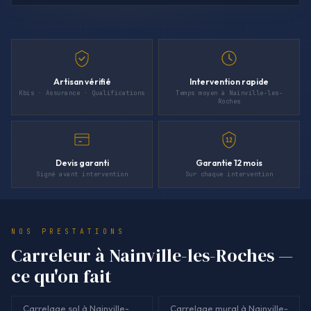
Artisan vérifié
Intervention rapide
Kbis · Assurance · Qualifications
Temps moyen à Nainville-les-
Roches
12
Devis garanti
Garantie 12 mois
Signé avant intervention
Sur chaque intervention
NOS PRESTATIONS
Carreleur à Nainville-les-Roches —
ce qu'on fait
Carrelage sol à Nainville-
Carrelage mural à Nainville-