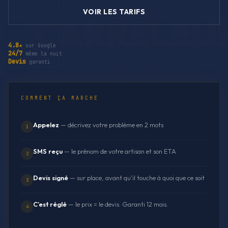
VOIR LES TARIFS
4.8★
sur Google
24/7
même la nuit
Devis
garanti
COMMENT ÇA MARCHE
Appelez
— décrivez votre problème en 2 mots
1
SMS reçu
— le prénom de votre artisan et son ETA
2
Devis signé
— sur place, avant qu'il touche à quoi que ce soit
3
C'est réglé
— le prix = le devis. Garanti 12 mois.
4