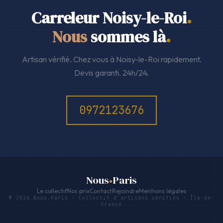
Carreleur Noisy-le-Roi
.
Nous
sommes là
.
Artisan vérifié. Chez vous à Noisy-le-Roi rapidement.
Devis garanti. 24h/24.
0972123676
Nous
Paris
Le collectif
Nos prix
Contact
Rejoindre
Mentions légales
© 2026 Nous.Paris · Collectif d'artisans vérifiés · Île-de-
France