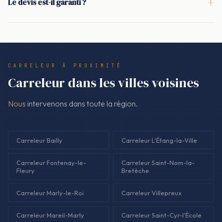
+
Le devis est-il garanti ?
drainage, joints de dilatation et traitement des rives. Sans ça,
Oui. Le devis est signé avant de démarrer, avec un périmètre
le gel et l'eau finissent par ouvrir les joints et décoller des
clair : préparation des supports, ragréage, pose de
carreaux.
carrelage, joints, finitions. Le montant facturé correspond au
devis validé, sans ajout flou en cours de route.
CARRELEUR À PROXIMITÉ
Carreleur dans les villes voisines
Nous
intervenons dans toute la région.
Carreleur Bailly
Carreleur L'Étang-la-Ville
Carreleur Fontenay-le-
Carreleur Saint-Nom-la-
Fleury
Bretèche
Carreleur Marly-le-Roi
Carreleur Villepreux
Carreleur Mareil-Marly
Carreleur Saint-Cyr-l'École