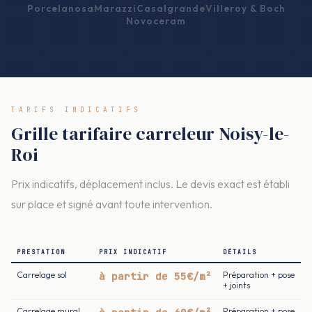
Porcelanosa
Marazzi
Casalgrande
Villeroy & Boch
Novoceram
TARIFS INDICATIFS
Grille tarifaire carreleur Noisy-le-
Roi
Prix indicatifs, déplacement inclus. Le devis exact est établi
sur place et signé avant toute intervention.
PRESTATION
PRIX INDICATIF
DÉTAILS
Carrelage sol
à partir de 55€/m²
Préparation + pose
+ joints
Carrelage mural
Préparation + pose