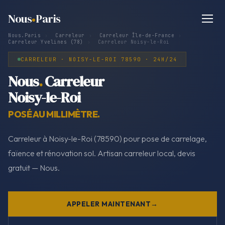
Nous
Paris
Nous.Paris
›
Carreleur
›
Carreleur Île-de-France
›
Carreleur Yvelines (78)
›
Carreleur Noisy-le-Roi
CARRELEUR · NOISY-LE-ROI 78590 · 24H/24
Nous
.
Carreleur
Noisy-le-Roi
POSÉ AU MILLIMÈTRE.
Carreleur à Noisy-le-Roi (78590) pour pose de carrelage,
faïence et rénovation sol. Artisan carreleur local, devis
gratuit — Nous.
APPELER MAINTENANT