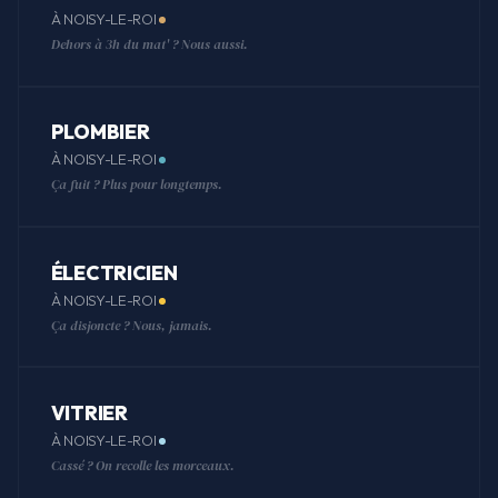
À NOISY-LE-ROI
Dehors à 3h du mat' ? Nous aussi.
PLOMBIER
À NOISY-LE-ROI
Ça fuit ? Plus pour longtemps.
ÉLECTRICIEN
À NOISY-LE-ROI
Ça disjoncte ? Nous, jamais.
VITRIER
À NOISY-LE-ROI
Cassé ? On recolle les morceaux.