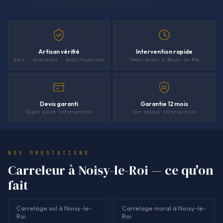
Artisan vérifié
Intervention rapide
Kbis · Assurance · Qualifications
Temps moyen à Noisy-le-Roi
12
Devis garanti
Garantie 12 mois
Signé avant intervention
Sur chaque intervention
NOS PRESTATIONS
Carreleur à Noisy-le-Roi — ce qu'on
fait
Carrelage sol à Noisy-le-
Carrelage mural à Noisy-le-
Roi
Roi