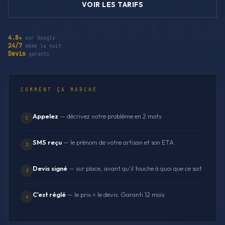
VOIR LES TARIFS
4.8★
sur Google
24/7
même la nuit
Devis
garanti
COMMENT ÇA MARCHE
Appelez
— décrivez votre problème en 2 mots
1
SMS reçu
— le prénom de votre artisan et son ETA
2
Devis signé
— sur place, avant qu'il touche à quoi que ce soit
3
C'est réglé
— le prix = le devis. Garanti 12 mois.
4