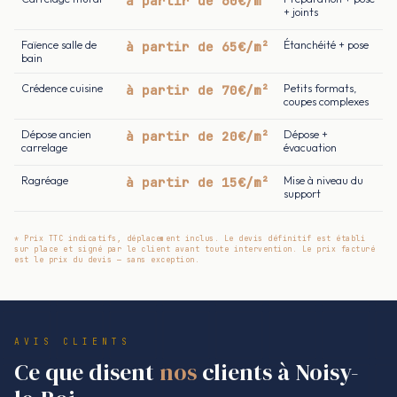
à partir de 60€/m²
+ joints
Faïence salle de
à partir de 65€/m²
Étanchéité + pose
bain
Crédence cuisine
à partir de 70€/m²
Petits formats,
coupes complexes
Dépose ancien
à partir de 20€/m²
Dépose +
carrelage
évacuation
Ragréage
à partir de 15€/m²
Mise à niveau du
support
* Prix TTC indicatifs, déplacement inclus. Le devis définitif est établi
sur place et signé par le client avant toute intervention. Le prix facturé
est le prix du devis — sans exception.
AVIS CLIENTS
Ce que disent
nos
clients à Noisy-