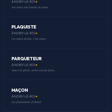
À NOISY-LE-ROI
Vos murs ont besoin de nous.
PLAQUISTE
À NOISY-LE-ROI
Les murs droits, c'est nous.
PARQUETEUR
À NOISY-LE-ROI
Sous vos pieds, notre savoir-faire.
MAÇON
À NOISY-LE-ROI
Les fondations d'abord.