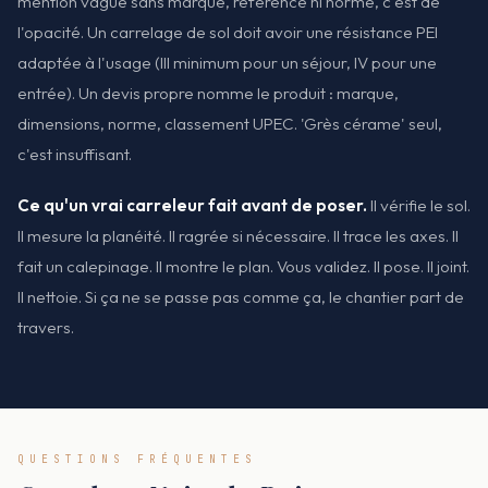
mention vague sans marque, référence ni norme, c'est de
l'opacité. Un carrelage de sol doit avoir une résistance PEI
adaptée à l'usage (III minimum pour un séjour, IV pour une
entrée). Un devis propre nomme le produit : marque,
dimensions, norme, classement UPEC. 'Grès cérame' seul,
c'est insuffisant.
Ce qu'un vrai carreleur fait avant de poser.
Il vérifie le sol.
Il mesure la planéité. Il ragrée si nécessaire. Il trace les axes. Il
fait un calepinage. Il montre le plan. Vous validez. Il pose. Il joint.
Il nettoie. Si ça ne se passe pas comme ça, le chantier part de
travers.
QUESTIONS FRÉQUENTES