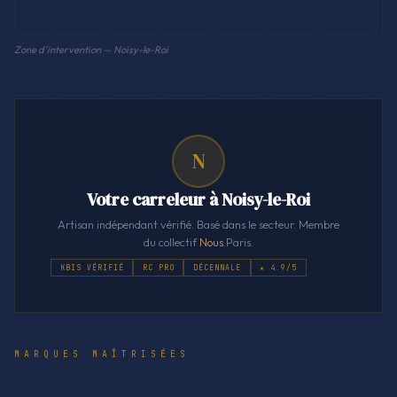
Zone d'intervention — Noisy-le-Roi
N
Votre carreleur à Noisy-le-Roi
Artisan indépendant vérifié. Basé dans le secteur. Membre
du collectif
Nous
.Paris.
KBIS VÉRIFIÉ
RC PRO
DÉCENNALE
★ 4.9/5
MARQUES MAÎTRISÉES