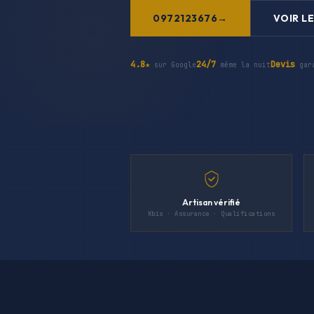
0972123676
VOIR LE
4.8★
24/7
Devis
sur Google
même la nuit
gar
Artisan vérifié
Kbis · Assurance · Qualifications