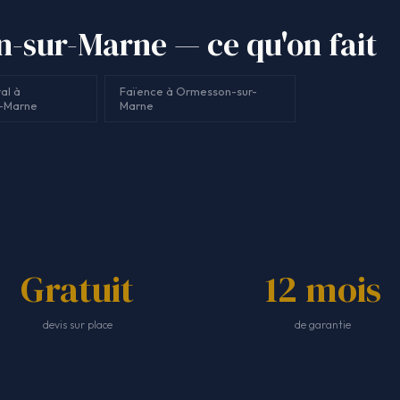
-sur-Marne — ce qu'on fait
al à
Faïence à Ormesson-sur-
-Marne
Marne
Gratuit
12 mois
devis sur place
de garantie