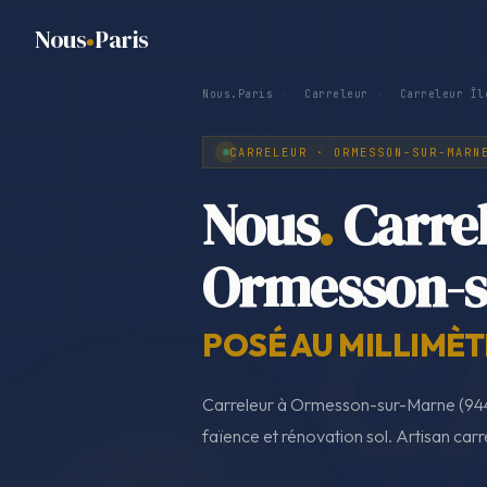
Nous
Paris
Nous.Paris
›
Carreleur
›
Carreleur Îl
CARRELEUR · ORMESSON-SUR-MARN
Nous
.
Carre
Ormesson-s
POSÉ AU MILLIMÈT
Carreleur à Ormesson-sur-Marne (944
faïence et rénovation sol. Artisan carr