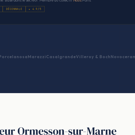
ié. Basé dans le secteur. Membre du collectif
Nous
.Paris.
DÉCENNALE
★ 4.9/5
Porcelanosa
Marazzi
Casalgrande
Villeroy & Boch
Novocera
releur Ormesson-sur-Marne