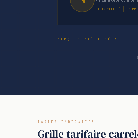
Artisan indépendant vérif
KBIS VÉRIFIÉ
RC PRO
MARQUES MAÎTRISÉES
TARIFS INDICATIFS
Grille tarifaire car