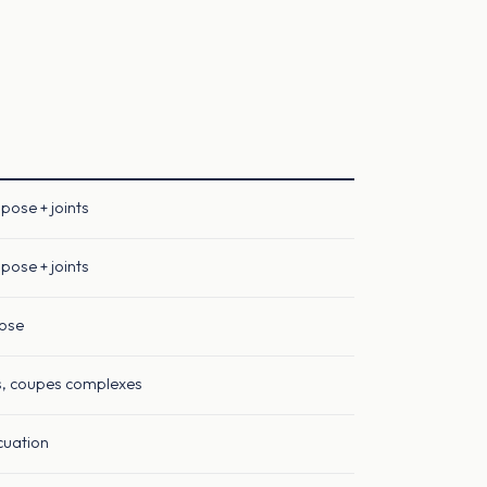
pose + joints
pose + joints
pose
s, coupes complexes
cuation