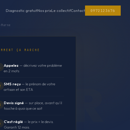
0972123676
Diagnostic gratuit
Nos prix
Le collectif
Contact
-Marne
OMMENT ÇA MARCHE
Appelez
— décrivez votre problème
1
en 2 mots
SMS reçu
— le prénom de votre
2
artisan et son ETA
Devis signé
— sur place, avant qu'il
3
touche à quoi que ce soit
C'est réglé
— le prix = le devis.
4
Garanti 12 mois.