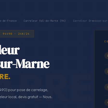
e-de-France
›
Carreleur Val-de-Marne (94)
›
Carreleur Ormesson-sur
E 94490 · 24H/24
C
leur
ur-Marne
RE.
90) pour pose de carrelage,
eleur local, devis gratuit — Nous.