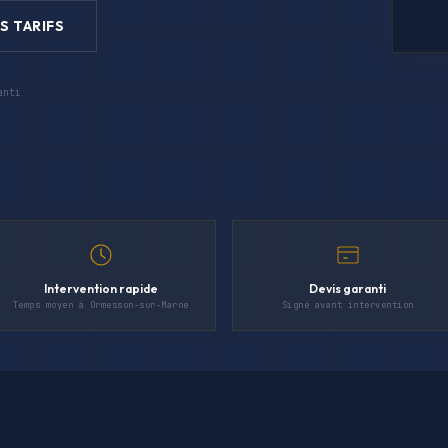
S TARIFS
anti
Intervention rapide
Devis garanti
Temps moyen à Ormesson-sur-Marne
Signé avant intervention