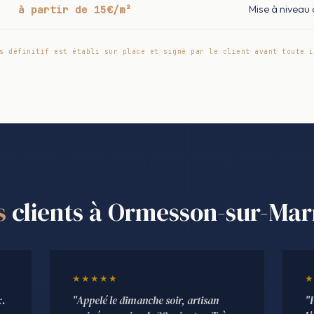
à partir de 15€/m²
Mise à niveau
s définitif est établi sur place et signé par le client avant toute i
s
clients à Ormesson-sur-Ma
★★★★★
★
x.
"Appelé le dimanche soir, artisan
"