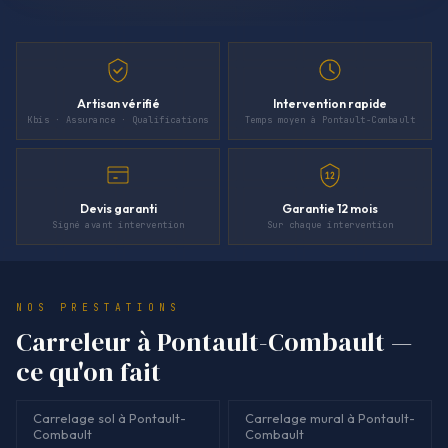
Artisan vérifié
Intervention rapide
Kbis · Assurance · Qualifications
Temps moyen à Pontault-Combault
12
Devis garanti
Garantie 12 mois
Signé avant intervention
Sur chaque intervention
NOS PRESTATIONS
Carreleur à Pontault-Combault —
ce qu'on fait
Carrelage sol à Pontault-
Carrelage mural à Pontault-
Combault
Combault