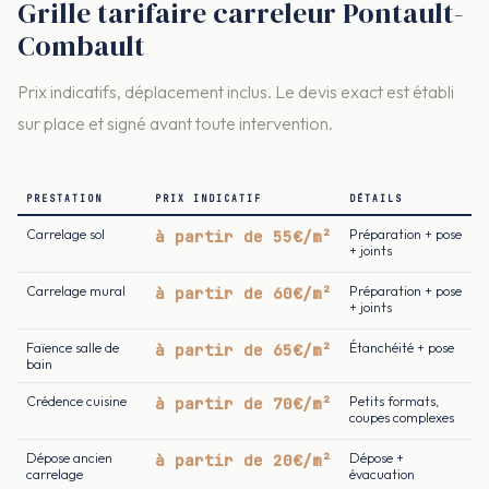
Grille tarifaire carreleur Pontault-
Combault
Prix indicatifs, déplacement inclus. Le devis exact est établi
sur place et signé avant toute intervention.
PRESTATION
PRIX INDICATIF
DÉTAILS
Carrelage sol
à partir de 55€/m²
Préparation + pose
+ joints
Carrelage mural
à partir de 60€/m²
Préparation + pose
+ joints
Faïence salle de
à partir de 65€/m²
Étanchéité + pose
bain
Crédence cuisine
à partir de 70€/m²
Petits formats,
coupes complexes
Dépose ancien
à partir de 20€/m²
Dépose +
carrelage
évacuation