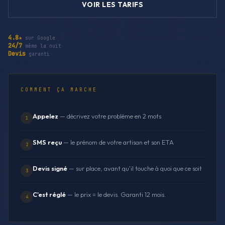
VOIR LES TARIFS
4.8★
sur Google
24/7
même la nuit
Devis
garanti
COMMENT ÇA MARCHE
Appelez
— décrivez votre problème en 2 mots
1
SMS reçu
— le prénom de votre artisan et son ETA
2
Devis signé
— sur place, avant qu'il touche à quoi que ce soit
3
C'est réglé
— le prix = le devis. Garanti 12 mois.
4