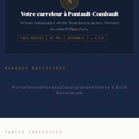
N
Votre carreleur à Pontault-Combault
Artisan indépendant vérifié. Basé dans le secteur. Membre
du collectif
Nous
.Paris.
KBIS VÉRIFIÉ
RC PRO
DÉCENNALE
★ 4.9/5
MARQUES MAÎTRISÉES
Porcelanosa
Marazzi
Casalgrande
Villeroy & Boch
Novoceram
TARIFS INDICATIFS