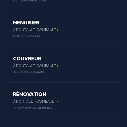
Les fondations d'abord.
MENUISIER
À PONTAULT-COMBAULT
Le bois, on connaît.
COUVREUR
À PONTAULT-COMBAULT
Au-dessus, c'est nous.
RÉNOVATION
À PONTAULT-COMBAULT
Votre chez-vous, en mieux.