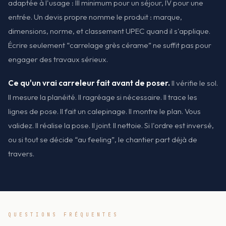
adaptée à l'usage : III minimum pour un séjour, IV pour une
entrée. Un devis propre nomme le produit : marque,
dimensions, norme, et classement UPEC quand il s'applique.
Écrire seulement “carrelage grès cérame” ne suffit pas pour
engager des travaux sérieux.
Ce qu'un vrai carreleur fait avant de poser.
Il vérifie le sol.
Il mesure la planéité. Il ragréage si nécessaire. Il trace les
lignes de pose. Il fait un calepinage. Il montre le plan. Vous
validez. Il réalise la pose. Il joint. Il nettoie. Si l'ordre est inversé,
ou si tout se décide “au feeling”, le chantier part déjà de
travers.
QUESTIONS FRÉQUENTES