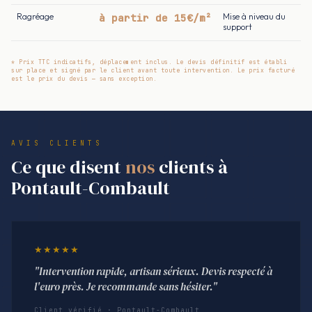
Ragréage
à partir de 15€/m²
Mise à niveau du
support
* Prix TTC indicatifs, déplacement inclus. Le devis définitif est établi
sur place et signé par le client avant toute intervention. Le prix facturé
est le prix du devis — sans exception.
AVIS CLIENTS
Ce que disent
nos
clients à
Pontault-Combault
★★★★★
"Intervention rapide, artisan sérieux. Devis respecté à
l'euro près. Je recommande sans hésiter."
Client vérifié · Pontault-Combault