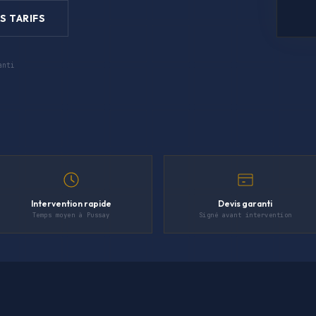
S TARIFS
anti
Intervention rapide
Devis garanti
Temps moyen à Pussay
Signé avant intervention