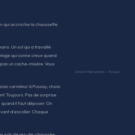
oin qui accroche la chaussette.
io. Un sol qui a travaillé.
relage qui sonne creux quand
z pas un cache-misère. Vous
Zone d'intervention — Pussay
isan carreleur à Pussay, choisi
nt. Toujours. Pas de surprise.
 quand il faut déposer. On
avant d'encoller. Chaque
des sols de rez-de-chaussée