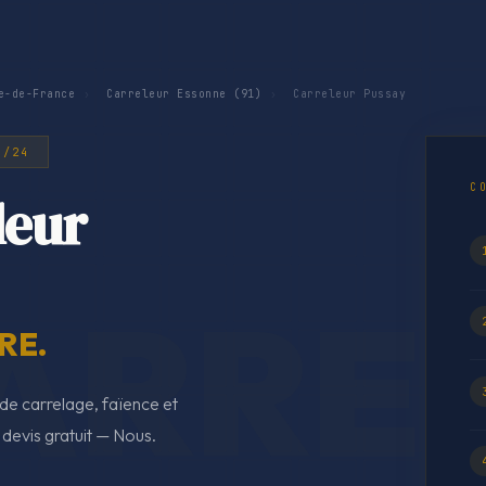
e-de-France
›
Carreleur Essonne (91)
›
Carreleur Pussay
H/24
C
leur
RE.
de carrelage, faïence et
 devis gratuit — Nous.