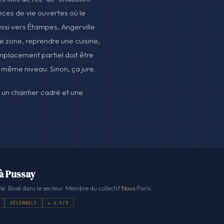
ièces de vie ouvertes où le
ussi vers Étampes, Angerville
ne zone, reprendre une cuisine,
emplacement partiel doit être
même niveau. Sinon, ça jure.
t un chantier cadré et une
.
 à Pussay
ié. Basé dans le secteur. Membre du collectif
Nous
.Paris.
DÉCENNALE
★ 4.9/5