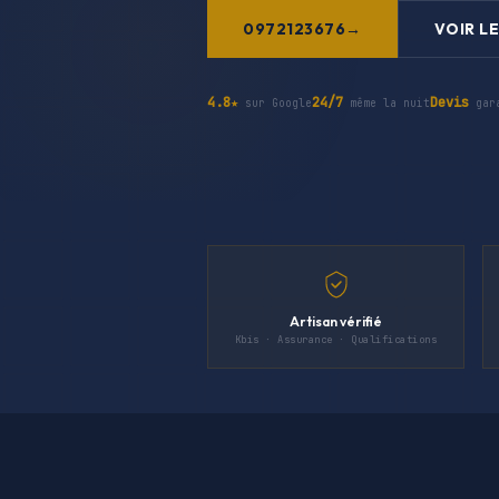
0972123676
VOIR LE
4.8★
24/7
Devis
sur Google
même la nuit
gar
Artisan vérifié
Kbis · Assurance · Qualifications