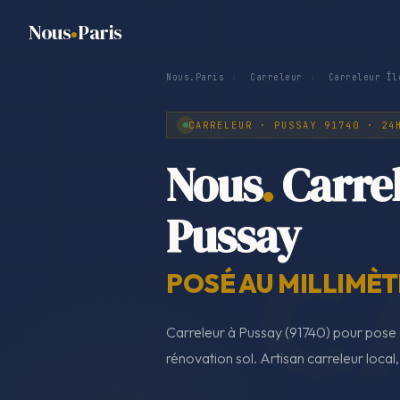
Nous
Paris
Nous.Paris
›
Carreleur
›
Carreleur Îl
CARRELEUR · PUSSAY 91740 · 24
Nous
.
Carre
Pussay
POSÉ AU MILLIMÈT
Carreleur à Pussay (91740) pour pose 
rénovation sol. Artisan carreleur local,