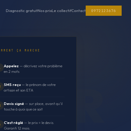
0972123676
Diagnostic gratuit
Nos prix
Le collectif
Contact
OMMENT ÇA MARCHE
Appelez
— décrivez votre problème
1
en 2 mots
SMS reçu
— le prénom de votre
2
artisan et son ETA
Devis signé
— sur place, avant qu'il
3
touche à quoi que ce soit
C'est réglé
— le prix = le devis.
4
Garanti 12 mois.