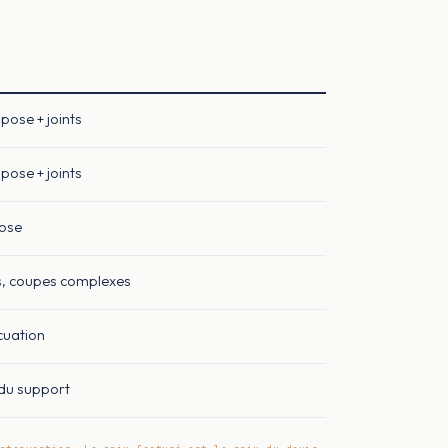
pose + joints
pose + joints
pose
s, coupes complexes
cuation
 du support