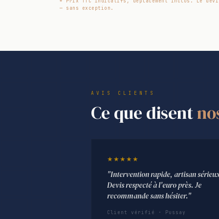
* Prix TTC indicatifs, déplacement inclus. Le devi
— sans exception.
AVIS CLIENTS
Ce que disent
no
★★★★★
"Intervention rapide, artisan sérieu
Devis respecté à l'euro près. Je
recommande sans hésiter."
Client vérifié · Pussay