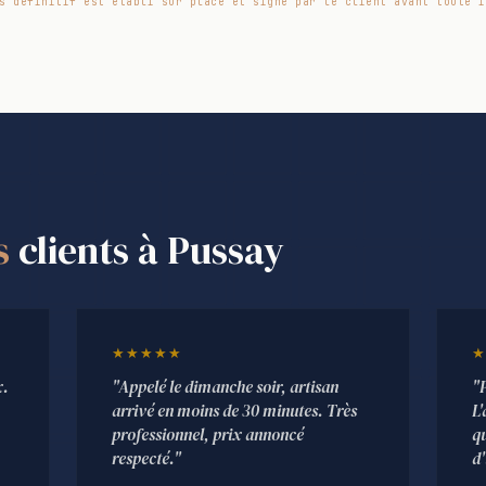
s définitif est établi sur place et signé par le client avant toute i
s
clients à Pussay
★★★★★
★
x.
"Appelé le dimanche soir, artisan
"
arrivé en moins de 30 minutes. Très
L'
professionnel, prix annoncé
qu
respecté."
d'