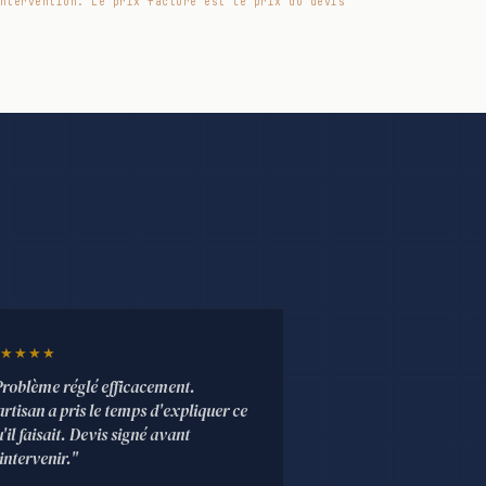
ntervention. Le prix facturé est le prix du devis
★★★★
Problème réglé efficacement.
artisan a pris le temps d'expliquer ce
'il faisait. Devis signé avant
intervenir."