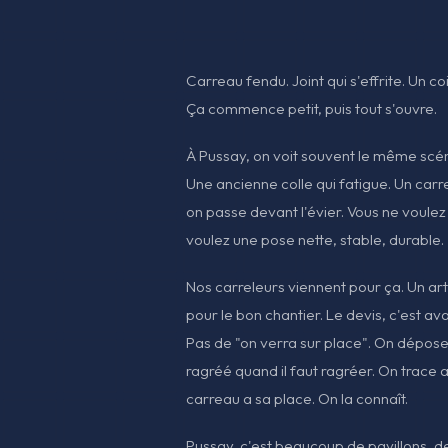
Carreau fendu. Joint qui s'effrite. Un c
Ça commence petit, puis tout s'ouvre.
À Pussay, on voit souvent le même scénar
Une ancienne colle qui fatigue. Un car
on passe devant l'évier. Vous ne voule
voulez une pose nette, stable, durable.
Nos carreleurs viennent pour ça. Un art
pour le bon chantier. Le devis, c'est ava
Pas de "on verra sur place". On dépose
ragréé quand il faut ragréer. On trace 
carreau a sa place. On la connaît.
Pussay, c'est beaucoup de pavillons, 