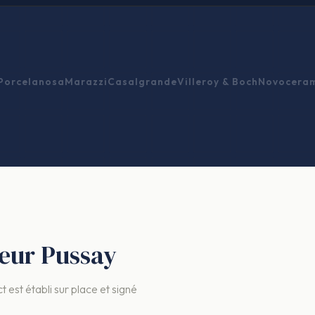
Porcelanosa
Marazzi
Casalgrande
Villeroy & Boch
Novocera
eleur Pussay
t est établi sur place et signé