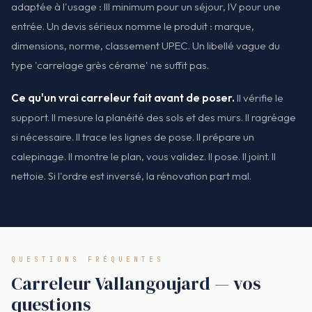
adaptée à l'usage : III minimum pour un séjour, IV pour une
entrée. Un devis sérieux nomme le produit : marque,
dimensions, norme, classement UPEC. Un libellé vague du
type 'carrelage grès cérame' ne suffit pas.
Ce qu'un vrai carreleur fait avant de poser.
Il vérifie le
support. Il mesure la planéité des sols et des murs. Il ragréage
si nécessaire. Il trace les lignes de pose. Il prépare un
calepinage. Il montre le plan, vous validez. Il pose. Il joint. Il
nettoie. Si l'ordre est inversé, la rénovation part mal.
QUESTIONS FRÉQUENTES
Carreleur Vallangoujard — vos
questions