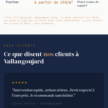
Ragréage
à partir de 15€/m²
Mise à niveau du
support
* Prix TTC indicatifs, déplacement inclus. Le devis définitif est établi
sur place et signé par le client avant toute intervention. Le prix facturé
est le prix du devis — sans exception.
AVIS CLIENTS
Ce que disent
nos
clients à
Vallangoujard
★★★★★
"Intervention rapide, artisan sérieux. Devis respecté à
l'euro près. Je recommande sans hésiter."
Client vérifié · Vallangoujard