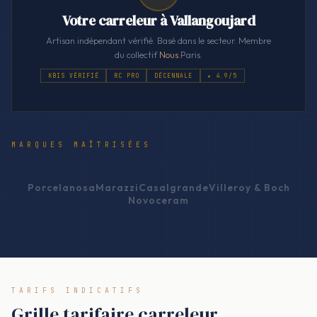
Votre carreleur à Vallangoujard
Artisan indépendant vérifié. Basé dans le secteur. Membre
du collectif
Nous
.Paris.
KBIS VÉRIFIÉ
RC PRO
DÉCENNALE
★ 4.9/5
MARQUES MAÎTRISÉES
Porcelanosa
Marazzi
Casalgrande
Villeroy & Boch
Novoceram
TARIFS INDICATIFS
Grille tarifaire carreleur