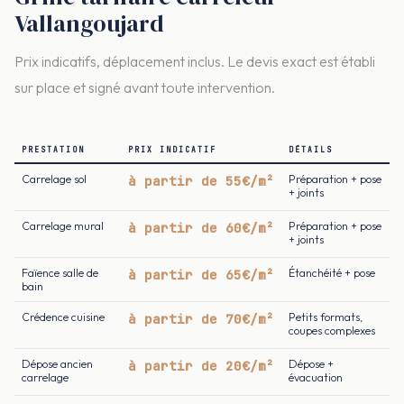
Vallangoujard
Prix indicatifs, déplacement inclus. Le devis exact est établi
sur place et signé avant toute intervention.
PRESTATION
PRIX INDICATIF
DÉTAILS
Carrelage sol
à partir de 55€/m²
Préparation + pose
+ joints
Carrelage mural
à partir de 60€/m²
Préparation + pose
+ joints
Faïence salle de
à partir de 65€/m²
Étanchéité + pose
bain
Crédence cuisine
à partir de 70€/m²
Petits formats,
coupes complexes
Dépose ancien
à partir de 20€/m²
Dépose +
carrelage
évacuation