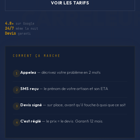
VOIR LES TARIFS
4.8★
sur Google
24/7
même la nuit
Devis
garanti
COMMENT ÇA MARCHE
Appelez
— décrivez votre problème en 2 mots
1
SMS reçu
— le prénom de votre artisan et son ETA
2
Devis signé
— sur place, avant qu'il touche à quoi que ce soit
3
C'est réglé
— le prix = le devis. Garanti 12 mois.
4