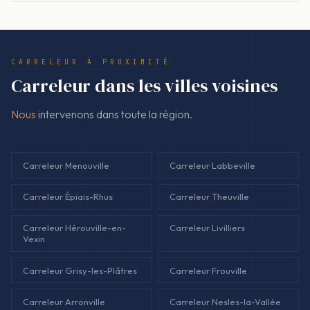
référence. Le montant facturé correspond au devis, sans
ajout improvisé. Les postes importants (préparation, pose,
joints, finitions) sont écrits clairement.
CARRELEUR À PROXIMITÉ
Carreleur dans les villes voisines
Nous
intervenons dans toute la région.
Carreleur Menouville
Carreleur Labbeville
Carreleur Épiais-Rhus
Carreleur Theuville
Carreleur Hérouville-en-
Carreleur Livilliers
Vexin
Carreleur Grisy-les-Plâtres
Carreleur Frouville
Carreleur Arronville
Carreleur Nesles-la-Vallée