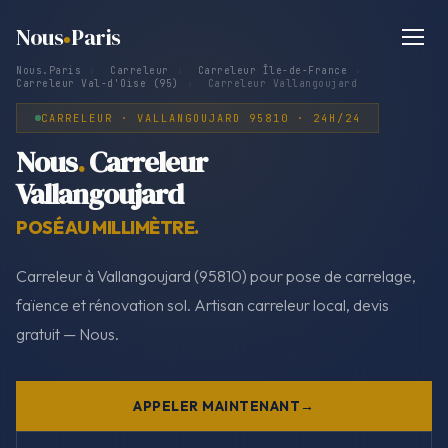
Nous
Paris
Nous.Paris
›
Carreleur
›
Carreleur Île-de-France
›
Carreleur Val-d'Oise (95)
›
Carreleur Vallangoujard
CARRELEUR · VALLANGOUJARD 95810 · 24H/24
Nous
.
Carreleur
Vallangoujard
POSÉ AU MILLIMÈTRE.
Carreleur à Vallangoujard (95810) pour pose de carrelage,
faïence et rénovation sol. Artisan carreleur local, devis
gratuit — Nous.
APPELER MAINTENANT