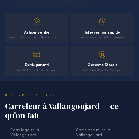
Artisan vérifié
Intervention rapide
Kbis · Assurance · Qualifications
Temps moyen à Vallangoujard
12
Devis garanti
Garantie 12 mois
Signé avant intervention
Sur chaque intervention
NOS PRESTATIONS
Carreleur à Vallangoujard — ce
qu'on fait
Carrelage sol à
Carrelage mural à
Vallangoujard
Vallangoujard