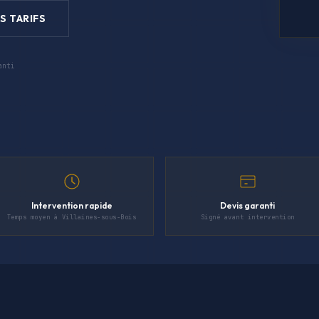
S TARIFS
anti
Intervention rapide
Devis garanti
Temps moyen à Villaines-sous-Bois
Signé avant intervention