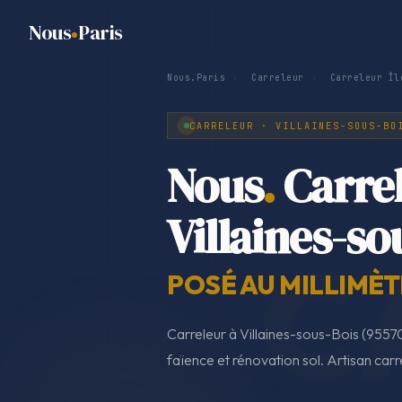
Nous
Paris
Nous.Paris
›
Carreleur
›
Carreleur Îl
CARRELEUR · VILLAINES-SOUS-BO
Nous
.
Carre
Villaines-so
POSÉ AU MILLIMÈT
Carreleur à Villaines-sous-Bois (9557
faïence et rénovation sol. Artisan carr