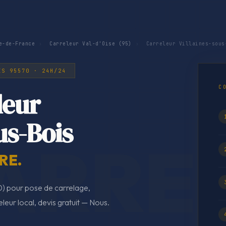
e-de-France
›
Carreleur Val-d'Oise (95)
›
Carreleur Villaines-sous
IS 95570 · 24H/24
C
leur
us-Bois
RE.
0) pour pose de carrelage,
eleur local, devis gratuit — Nous.