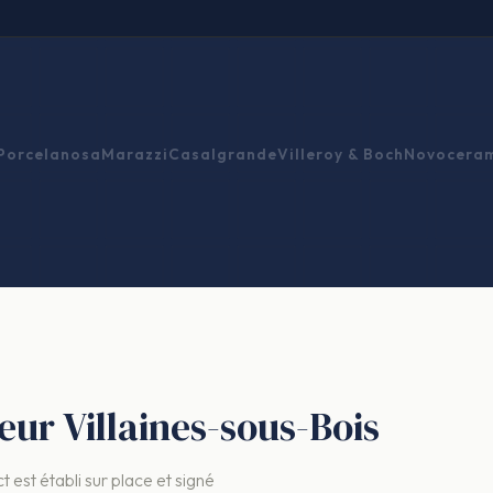
Porcelanosa
Marazzi
Casalgrande
Villeroy & Boch
Novocera
leur Villaines-sous-Bois
t est établi sur place et signé