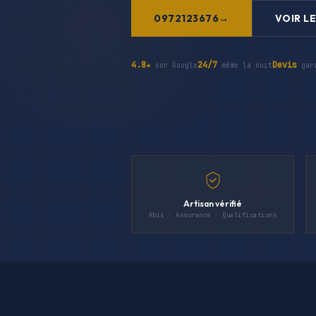
0972123676
VOIR LE
4.8★
24/7
Devis
sur Google
même la nuit
gar
Artisan vérifié
Kbis · Assurance · Qualifications