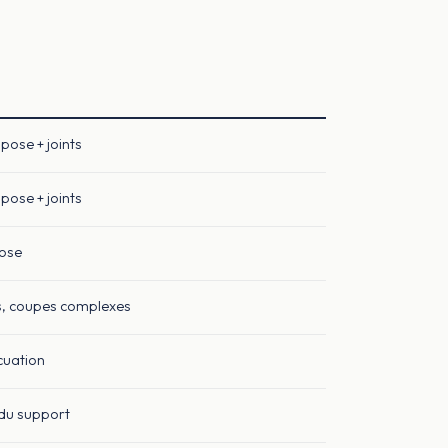
pose + joints
pose + joints
pose
s, coupes complexes
cuation
 du support