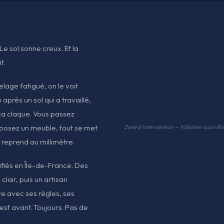
Le sol sonne creux. Et la
t.
lage fatigué, on le voit
près un sol qui a travaillé,
 ça claque. Vous passez
us posez un meuble, tout se met
Zone d'intervention — Villaines-sous-Bo
reprend au millimètre.
rifiés en Île-de-France. Des
lair, puis un artisan
ve avec ses règles, ses
est avant. Toujours. Pas de