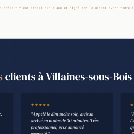
s définitif est établi sur place et signé par le client avant toute i
s
clients à Villaines-sous-Bois
★★★★★
★
x.
"Appelé le dimanche soir, artisan
"
arrivé en moins de 30 minutes. Très
L'
professionnel, prix annoncé
qu
respecté."
d'