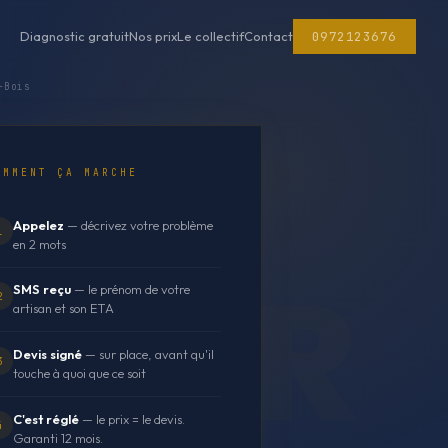
0972123676
Diagnostic gratuit
Nos prix
Le collectif
Contact
-Bois
OMMENT ÇA MARCHE
Appelez
— décrivez votre problème
1
en 2 mots
SMS reçu
— le prénom de votre
2
artisan et son ETA
Devis signé
— sur place, avant qu'il
3
touche à quoi que ce soit
C'est réglé
— le prix = le devis.
4
Garanti 12 mois.