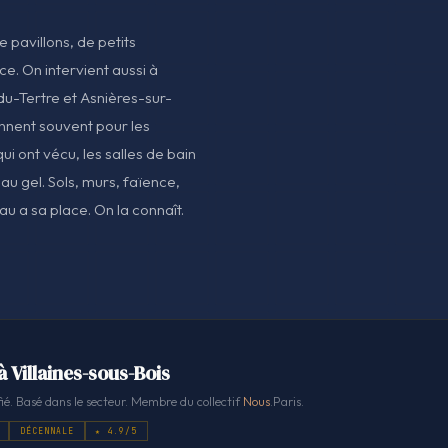
 pavillons, de petits
ce. On intervient aussi à
du-Tertre et Asnières-sur-
ennent souvent pour les
ui ont vécu, les salles de bain
au gel. Sols, murs, faïence,
 a sa place. On la connaît.
à Villaines-sous-Bois
ié. Basé dans le secteur. Membre du collectif
Nous
.Paris.
DÉCENNALE
★ 4.9/5