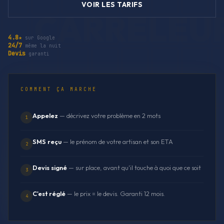
VOIR LES TARIFS
4.8★
sur Google
24/7
même la nuit
Devis
garanti
COMMENT ÇA MARCHE
Appelez
— décrivez votre problème en 2 mots
1
SMS reçu
— le prénom de votre artisan et son ETA
2
Devis signé
— sur place, avant qu'il touche à quoi que ce soit
3
C'est réglé
— le prix = le devis. Garanti 12 mois.
4