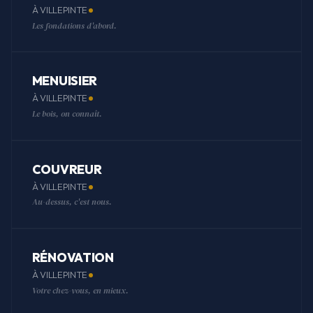
À VILLEPINTE
Les fondations d'abord.
MENUISIER
À VILLEPINTE
Le bois, on connaît.
COUVREUR
À VILLEPINTE
Au-dessus, c'est nous.
RÉNOVATION
À VILLEPINTE
Votre chez-vous, en mieux.