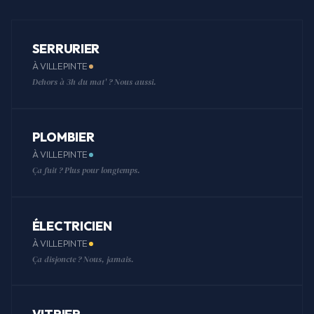
SERRURIER
À VILLEPINTE
Dehors à 3h du mat' ? Nous aussi.
PLOMBIER
À VILLEPINTE
Ça fuit ? Plus pour longtemps.
ÉLECTRICIEN
À VILLEPINTE
Ça disjoncte ? Nous, jamais.