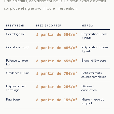
Prix indicatifs, déplacement inclus. Le devis exact est établi
sur place et signé avant toute intervention.
PRESTATION
PRIX INDICATIF
DÉTAILS
Carrelage sol
à partir de 55€/m²
Préparation + pose
+ joints
Carrelage mural
à partir de 60€/m²
Préparation + pose
+ joints
Faïence salle de
à partir de 65€/m²
Étanchéité + pose
bain
Crédence cuisine
à partir de 70€/m²
Petits formats,
coupes complexes
Dépose ancien
à partir de 20€/m²
Dépose +
carrelage
évacuation
Ragréage
à partir de 15€/m²
Mise à niveau du
support