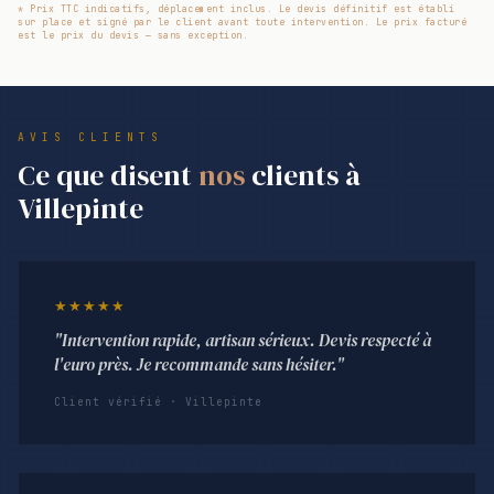
* Prix TTC indicatifs, déplacement inclus. Le devis définitif est établi
sur place et signé par le client avant toute intervention. Le prix facturé
est le prix du devis — sans exception.
AVIS CLIENTS
Ce que disent
nos
clients à
Villepinte
★★★★★
"Intervention rapide, artisan sérieux. Devis respecté à
l'euro près. Je recommande sans hésiter."
Client vérifié · Villepinte