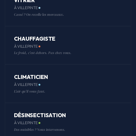
VITRIER
À VILLEPINTE
Cassé ? On recolle les morceaux.
CHAUFFAGISTE
À VILLEPINTE
Le froid, c'est dehors. Pas chez vous.
CLIMATICIEN
À VILLEPINTE
L'air qu'il vous faut.
DÉSINSECTISATION
À VILLEPINTE
Des nuisibles ? Nous intervenons.