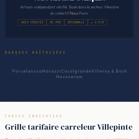
Artisan indépendant vérifié. Basé dans le secteur. Membre
du collectif
Nous
.Paris.
KBIS VÉRIFIÉ
RC PRO
DÉCENNALE
★ 4.9/5
MARQUES MAÎTRISÉES
Porcelanosa
Marazzi
Casalgrande
Villeroy & Boch
Novoceram
TARIFS INDICATIFS
Grille tarifaire carreleur Villepinte