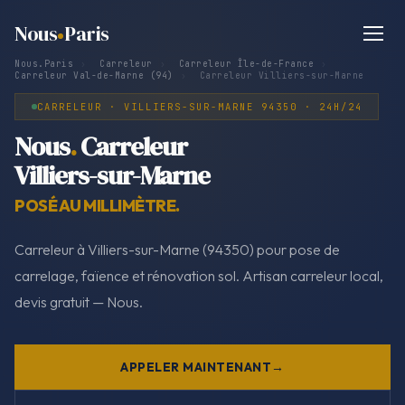
Nous
Paris
Nous.Paris
›
Carreleur
›
Carreleur Île-de-France
›
Carreleur Val-de-Marne (94)
›
Carreleur Villiers-sur-Marne
CARRELEUR · VILLIERS-SUR-MARNE 94350 · 24H/24
Nous
.
Carreleur
Villiers-sur-Marne
POSÉ AU MILLIMÈTRE.
Carreleur à Villiers-sur-Marne (94350) pour pose de
carrelage, faïence et rénovation sol. Artisan carreleur local,
devis gratuit — Nous.
APPELER MAINTENANT