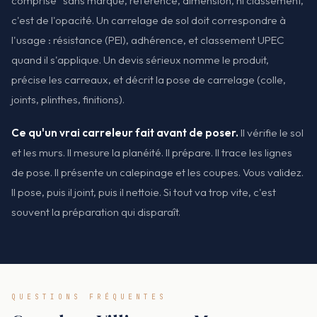
comprise” sans marque, référence, dimension, ni classement,
c'est de l'opacité. Un carrelage de sol doit correspondre à
l'usage : résistance (PEI), adhérence, et classement UPEC
quand il s'applique. Un devis sérieux nomme le produit,
précise les carreaux, et décrit la pose de carrelage (colle,
joints, plinthes, finitions).
Ce qu'un vrai carreleur fait avant de poser.
Il vérifie le sol
et les murs. Il mesure la planéité. Il prépare. Il trace les lignes
de pose. Il présente un calepinage et les coupes. Vous validez.
Il pose, puis il joint, puis il nettoie. Si tout va trop vite, c'est
souvent la préparation qui disparaît.
QUESTIONS FRÉQUENTES