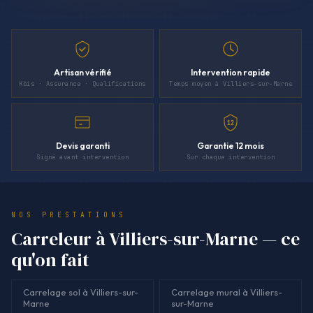
Artisan vérifié
Intervention rapide
Kbis · Assurance · Qualifications
Temps moyen à Villiers-sur-Marne
12
Devis garanti
Garantie 12 mois
Signé avant intervention
Sur chaque intervention
NOS PRESTATIONS
Carreleur à Villiers-sur-Marne — ce
qu'on fait
Carrelage sol à Villiers-sur-
Carrelage mural à Villiers-
Marne
sur-Marne