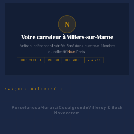
N
Votre carreleur à Villiers-sur-Marne
Artisan indépendant vérifié. Basé dans le secteur. Membre
du collectif
Nous
.Paris.
KBIS VÉRIFIÉ
RC PRO
DÉCENNALE
★ 4.9/5
MARQUES MAÎTRISÉES
Porcelanosa
Marazzi
Casalgrande
Villeroy & Boch
Novoceram