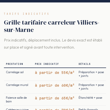
TARIFS INDICATIFS
Grille tarifaire carreleur Villiers-
sur-Marne
Prix indicatifs, déplacement inclus. Le devis exact est établi
sur place et signé avant toute intervention.
PRESTATION
PRIX INDICATIF
DÉTAILS
Carrelage sol
à partir de 55€/m²
Préparation + pose
+ joints
Carrelage mural
à partir de 60€/m²
Préparation + pose
+ joints
Faïence salle de
à partir de 65€/m²
Étanchéité + pose
bain
Crédence cuisine
Petits formats,