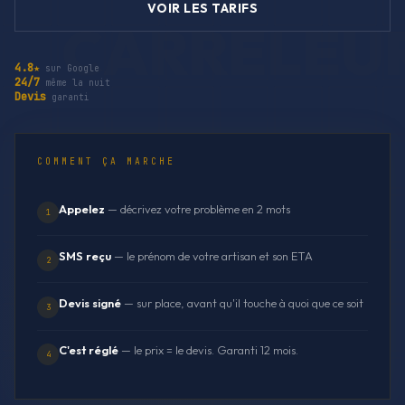
VOIR LES TARIFS
4.8★
sur Google
24/7
même la nuit
Devis
garanti
COMMENT ÇA MARCHE
Appelez
— décrivez votre problème en 2 mots
1
SMS reçu
— le prénom de votre artisan et son ETA
2
Devis signé
— sur place, avant qu'il touche à quoi que ce soit
3
C'est réglé
— le prix = le devis. Garanti 12 mois.
4