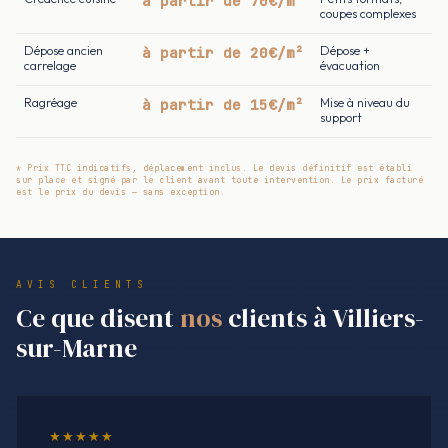
à partir de 70€/m²
coupes complexes
Dépose ancien
à partir de 20€/m²
Dépose +
carrelage
évacuation
Ragréage
à partir de 15€/m²
Mise à niveau du
support
* Prix TTC indicatifs, déplacement inclus. Le devis définitif est établi
sur place et signé par le client avant toute intervention. Le prix facturé
est le prix du devis — sans exception.
AVIS CLIENTS
Ce que disent
nos
clients à Villiers-
sur-Marne
★★★★★