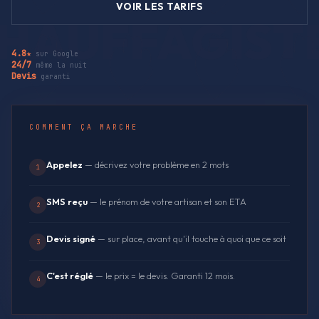
VOIR LES TARIFS
4.8★
sur Google
24/7
même la nuit
Devis
garanti
COMMENT ÇA MARCHE
Appelez
— décrivez votre problème en 2 mots
1
SMS reçu
— le prénom de votre artisan et son ETA
2
Devis signé
— sur place, avant qu'il touche à quoi que ce soit
3
C'est réglé
— le prix = le devis. Garanti 12 mois.
4