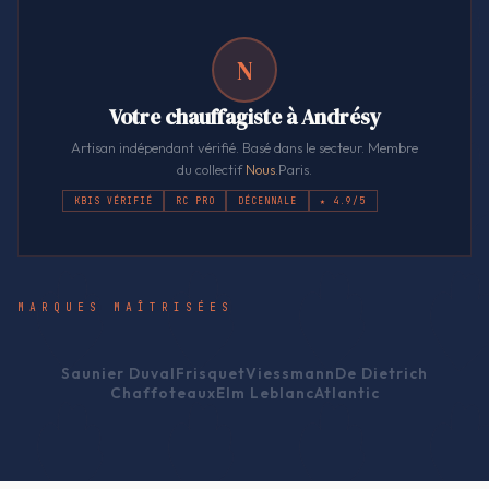
N
Votre chauffagiste à Andrésy
Artisan indépendant vérifié. Basé dans le secteur. Membre
du collectif
Nous
.Paris.
KBIS VÉRIFIÉ
RC PRO
DÉCENNALE
★ 4.9/5
MARQUES MAÎTRISÉES
Saunier Duval
Frisquet
Viessmann
De Dietrich
Chaffoteaux
Elm Leblanc
Atlantic