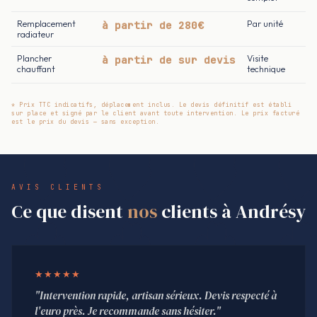
Remplacement
à partir de 280€
Par unité
radiateur
Plancher
à partir de sur devis
Visite
chauffant
technique
* Prix TTC indicatifs, déplacement inclus. Le devis définitif est établi
sur place et signé par le client avant toute intervention. Le prix facturé
est le prix du devis — sans exception.
AVIS CLIENTS
Ce que disent
nos
clients à Andrésy
★★★★★
"Intervention rapide, artisan sérieux. Devis respecté à
l'euro près. Je recommande sans hésiter."