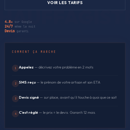
VOIR LES TARIFS
4.8★
sur Google
24/7
même la nuit
Devis
garanti
COMMENT ÇA MARCHE
Appelez
— décrivez votre problème en 2 mots
1
SMS reçu
— le prénom de votre artisan et son ETA
2
Devis signé
— sur place, avant qu'il touche à quoi que ce soit
3
C'est réglé
— le prix = le devis. Garanti 12 mois.
4