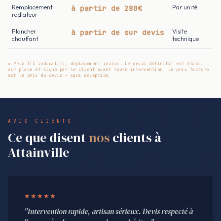
Remplacement
à partir de 280€
Par unité
radiateur
Plancher
à partir de sur devis
Visite
chauffant
technique
* Prix TTC indicatifs, déplacement inclus. Le devis définitif est établi
sur place et signé par le client avant toute intervention. Le prix facturé
est le prix du devis — sans exception.
AVIS CLIENTS
Ce que disent
nos
clients à
Attainville
★★★★★
"Intervention rapide, artisan sérieux. Devis respecté à