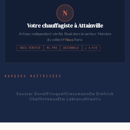
N
Votre chauffagiste à Attainville
Artisan indépendant vérifié. Basé dans le secteur. Membre
du collectif
Nous
.Paris.
KBIS VÉRIFIÉ
RC PRO
DÉCENNALE
★ 4.9/5
MARQUES MAÎTRISÉES
Saunier Duval
Frisquet
Viessmann
De Dietrich
Chaffoteaux
Elm Leblanc
Atlantic