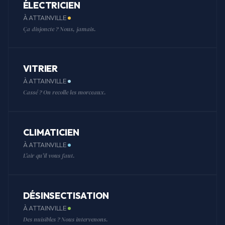
ÉLECTRICIEN
À ATTAINVILLE
Ça disjoncte ? Nous, jamais.
VITRIER
À ATTAINVILLE
Cassé ? On recolle les morceaux.
CLIMATICIEN
À ATTAINVILLE
L'air qu'il vous faut.
DÉSINSECTISATION
À ATTAINVILLE
Des nuisibles ? Nous intervenons.