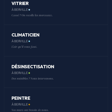
VITRIER
À BERVILLE
Cassé ? On recolle les morceaux.
CLIMATICIEN
À BERVILLE
L'air qu'il vous faut.
DÉSINSECTISATION
À BERVILLE
Des nuisibles ? Nous intervenons.
PEINTRE
À BERVILLE
Vos murs ont besoin de nous.