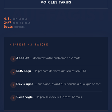
VOIR LES TARIFS
4.8★
sur Google
24/7
même la nuit
Devis
garanti
COMMENT ÇA MARCHE
Appelez
— décrivez votre problème en 2 mots
1
SMS reçu
— le prénom de votre artisan et son ETA
2
Devis signé
— sur place, avant qu'il touche à quoi que ce soit
3
C'est réglé
— le prix = le devis. Garanti 12 mois.
4