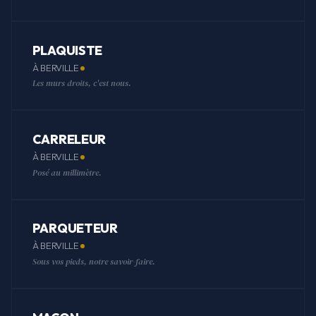
PLAQUISTE
À BERVILLE
Les murs droits, c'est nous.
CARRELEUR
À BERVILLE
Posé au millimètre.
PARQUETEUR
À BERVILLE
Sous vos pieds, notre savoir-faire.