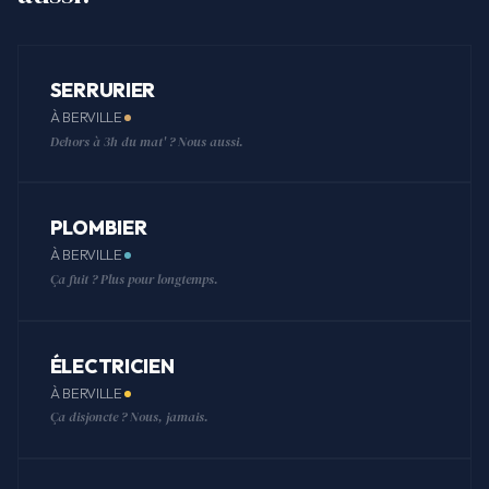
SERRURIER
À BERVILLE
Dehors à 3h du mat' ? Nous aussi.
PLOMBIER
À BERVILLE
Ça fuit ? Plus pour longtemps.
ÉLECTRICIEN
À BERVILLE
Ça disjoncte ? Nous, jamais.