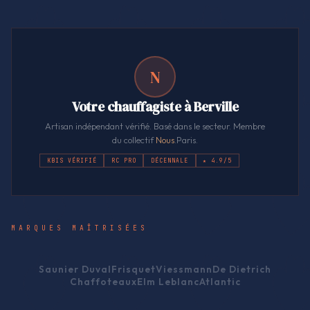
N
Votre chauffagiste à Berville
Artisan indépendant vérifié. Basé dans le secteur. Membre
du collectif
Nous
.Paris.
KBIS VÉRIFIÉ
RC PRO
DÉCENNALE
★ 4.9/5
MARQUES MAÎTRISÉES
Saunier Duval
Frisquet
Viessmann
De Dietrich
Chaffoteaux
Elm Leblanc
Atlantic