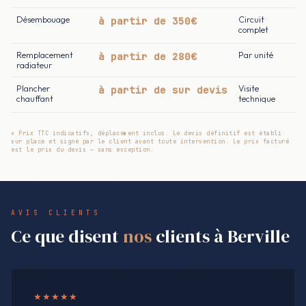
Désembouage
à partir de 350€
Circuit
complet
Remplacement
à partir de 280€
Par unité
radiateur
Plancher
à partir de sur devis
Visite
chauffant
technique
* Prix TTC indicatifs, déplacement inclus. Le devis définitif est établi
sur place et signé par le client avant toute intervention. Le prix facturé
est le prix du devis — sans exception.
AVIS CLIENTS
Ce que disent
nos
clients à Berville
★★★★★