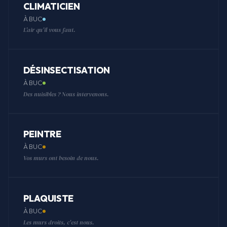
CLIMATICIEN
À BUC
L'air qu'il vous faut.
DÉSINSECTISATION
À BUC
Des nuisibles ? Nous intervenons.
PEINTRE
À BUC
Vos murs ont besoin de nous.
PLAQUISTE
À BUC
Les murs droits, c'est nous.