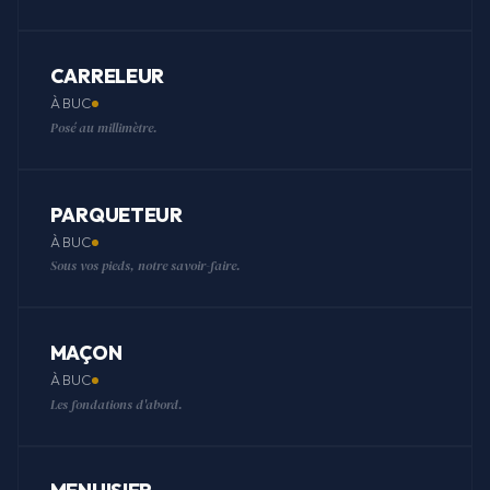
CARRELEUR
À BUC
Posé au millimètre.
PARQUETEUR
À BUC
Sous vos pieds, notre savoir-faire.
MAÇON
À BUC
Les fondations d'abord.