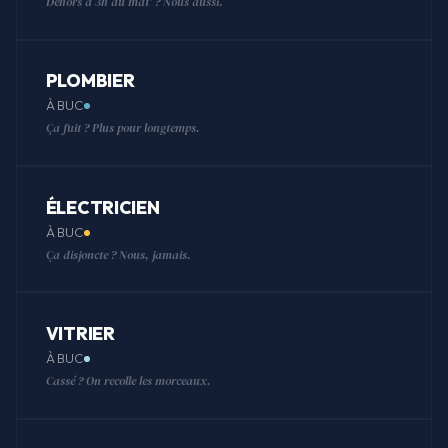
Dehors à 3h du mat' ? Nous aussi.
PLOMBIER
À BUC
Ça fuit ? Plus pour longtemps.
ÉLECTRICIEN
À BUC
Ça disjoncte ? Nous, jamais.
VITRIER
À BUC
Cassé ? On recolle les morceaux.