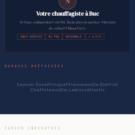
N
Votre chauffagiste à Buc
Artisan indépendant vérifié. Basé dans le secteur. Membre
du collectif
Nous
.Paris.
KBIS VÉRIFIÉ
RC PRO
DÉCENNALE
★ 4.9/5
MARQUES MAÎTRISÉES
Saunier Duval
Frisquet
Viessmann
De Dietrich
Chaffoteaux
Elm Leblanc
Atlantic
TARIFS INDICATIFS