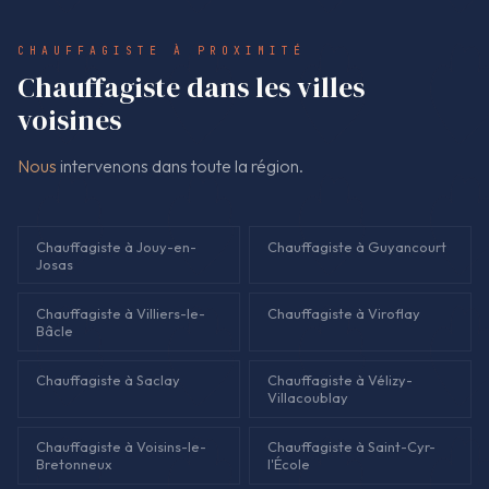
correspond au devis signé. S'il faut changer le plan (pièce
différente, travaux supplémentaires), un nouveau devis est
CHAUFFAGISTE À PROXIMITÉ
établi avant de continuer, pour éviter toute surprise.
Chauffagiste dans les villes
voisines
Nous
intervenons dans toute la région.
Chauffagiste à Jouy-en-
Chauffagiste à Guyancourt
Josas
Chauffagiste à Villiers-le-
Chauffagiste à Viroflay
Bâcle
Chauffagiste à Saclay
Chauffagiste à Vélizy-
Villacoublay
Chauffagiste à Voisins-le-
Chauffagiste à Saint-Cyr-
Bretonneux
l'École