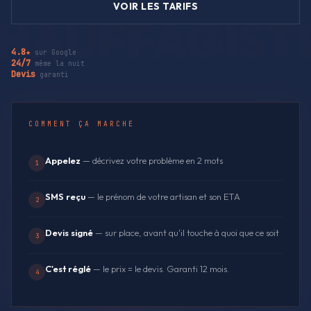
VOIR LES TARIFS
4.8★
sur Google
24/7
même la nuit
Devis
garanti
COMMENT ÇA MARCHE
Appelez
— décrivez votre problème en 2 mots
1
SMS reçu
— le prénom de votre artisan et son ETA
2
Devis signé
— sur place, avant qu'il touche à quoi que ce soit
3
C'est réglé
— le prix = le devis. Garanti 12 mois.
4