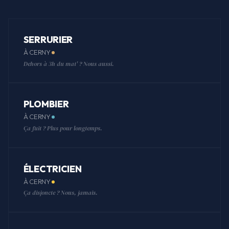
SERRURIER
À CERNY
Dehors à 3h du mat' ? Nous aussi.
PLOMBIER
À CERNY
Ça fuit ? Plus pour longtemps.
ÉLECTRICIEN
À CERNY
Ça disjoncte ? Nous, jamais.