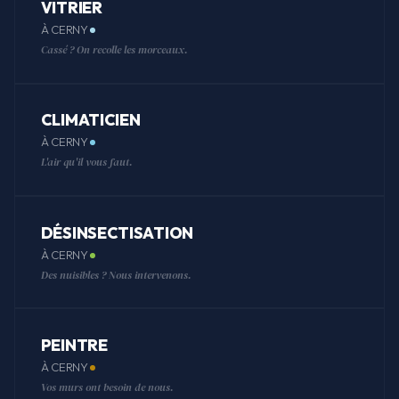
VITRIER
À CERNY
Cassé ? On recolle les morceaux.
CLIMATICIEN
À CERNY
L'air qu'il vous faut.
DÉSINSECTISATION
À CERNY
Des nuisibles ? Nous intervenons.
PEINTRE
À CERNY
Vos murs ont besoin de nous.