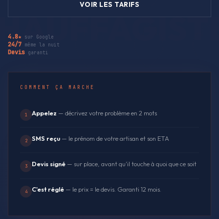
VOIR LES TARIFS
4.8★
sur Google
24/7
même la nuit
Devis
garanti
COMMENT ÇA MARCHE
Appelez
— décrivez votre problème en 2 mots
1
SMS reçu
— le prénom de votre artisan et son ETA
2
Devis signé
— sur place, avant qu'il touche à quoi que ce soit
3
C'est réglé
— le prix = le devis. Garanti 12 mois.
4