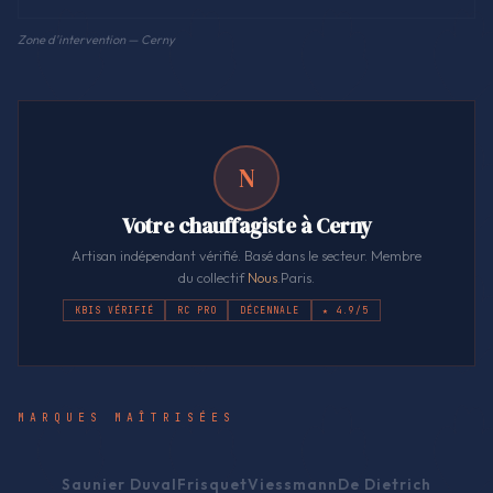
Zone d'intervention — Cerny
N
Votre chauffagiste à Cerny
Artisan indépendant vérifié. Basé dans le secteur. Membre
du collectif
Nous
.Paris.
KBIS VÉRIFIÉ
RC PRO
DÉCENNALE
★ 4.9/5
MARQUES MAÎTRISÉES
Saunier Duval
Frisquet
Viessmann
De Dietrich