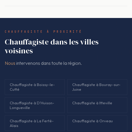
Oui. Le devis est présenté avant de toucher à quoi que ce soit,
et l'eau chaude dès que le diagnostic le permet, avec devis
puis signé. Le montant facturé correspond au devis signé. Si
signé avant intervention.
une découverte technique impose une modification (pièce
différente, travaux supplémentaires), un nouveau devis est
CHAUFFAGISTE À PROXIMITÉ
établi et validé avant de continuer. Pas d'ajout à la fin.
Chauffagiste dans les villes
voisines
Nous
intervenons dans toute la région.
Chauffagiste à Boissy-le-
Chauffagiste à Bouray-sur-
Cutté
Juine
Chauffagiste à D'Huison-
Chauffagiste à Itteville
Longueville
Chauffagiste à La Ferté-
Chauffagiste à Orveau
Alais