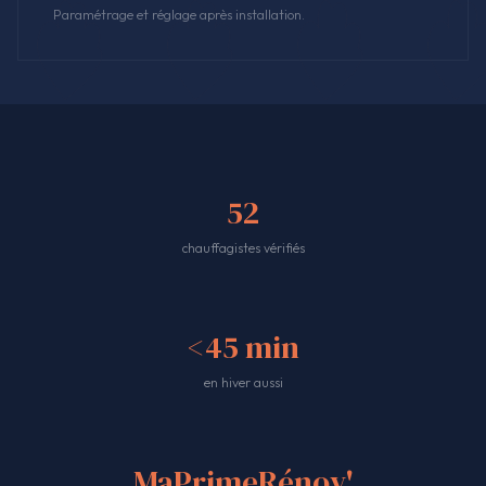
Paramétrage et réglage après installation.
52
chauffagistes vérifiés
<45 min
en hiver aussi
MaPrimeRénov'