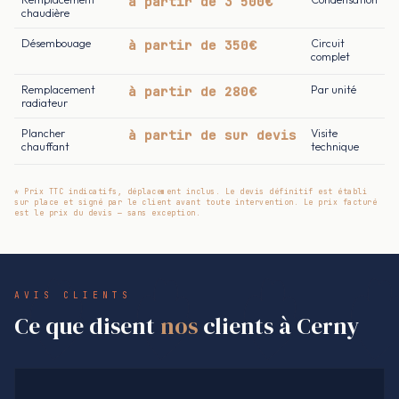
à partir de 3 500€
chaudière
Désembouage
à partir de 350€
Circuit
complet
Remplacement
à partir de 280€
Par unité
radiateur
Plancher
à partir de sur devis
Visite
chauffant
technique
* Prix TTC indicatifs, déplacement inclus. Le devis définitif est établi
sur place et signé par le client avant toute intervention. Le prix facturé
est le prix du devis — sans exception.
AVIS CLIENTS
Ce que disent
nos
clients à Cerny