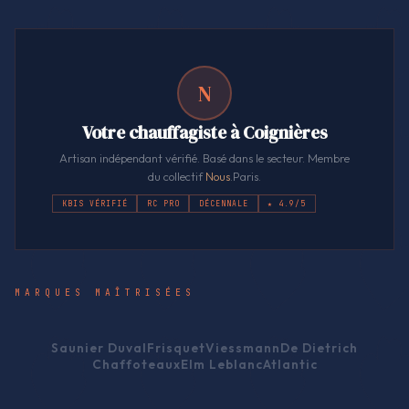
N
Votre chauffagiste à Coignières
Artisan indépendant vérifié. Basé dans le secteur. Membre
du collectif
Nous
.Paris.
KBIS VÉRIFIÉ
RC PRO
DÉCENNALE
★ 4.9/5
MARQUES MAÎTRISÉES
Saunier Duval
Frisquet
Viessmann
De Dietrich
Chaffoteaux
Elm Leblanc
Atlantic