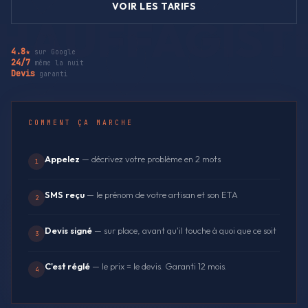
VOIR LES TARIFS
4.8★
sur Google
24/7
même la nuit
Devis
garanti
COMMENT ÇA MARCHE
Appelez
— décrivez votre problème en 2 mots
1
SMS reçu
— le prénom de votre artisan et son ETA
2
Devis signé
— sur place, avant qu'il touche à quoi que ce soit
3
C'est réglé
— le prix = le devis. Garanti 12 mois.
4