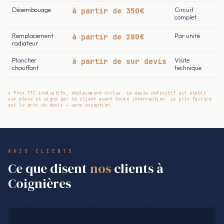
Désembouage
à partir de 350€
Circuit
complet
Remplacement
à partir de 280€
Par unité
radiateur
Plancher
à partir de sur devis
Visite
chauffant
technique
* Prix TTC indicatifs, déplacement inclus. Le devis définitif est établi
sur place et signé par le client avant toute intervention. Le prix facturé
est le prix du devis — sans exception.
AVIS CLIENTS
Ce que disent
nos
clients à
Coignières