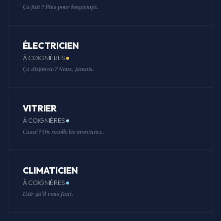
Ça fuit ? Plus pour longtemps.
ÉLECTRICIEN
À COIGNIÈRES
Ça disjoncte ? Nous, jamais.
VITRIER
À COIGNIÈRES
Cassé ? On recolle les morceaux.
CLIMATICIEN
À COIGNIÈRES
L'air qu'il vous faut.