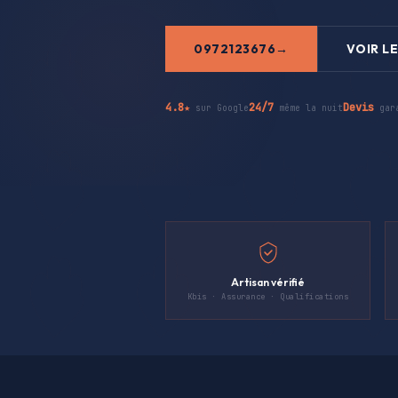
0972123676
VOIR LE
4.8★
24/7
Devis
sur Google
même la nuit
gar
Artisan vérifié
Kbis · Assurance · Qualifications