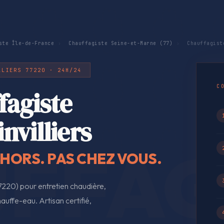
ste Île-de-France
›
Chauffagiste Seine-et-Marne (77)
›
Chauffagiste
LLIERS 77220 · 24H/24
C
fagiste
nvilliers
EHORS. PAS CHEZ VOUS.
7220) pour entretien chaudière,
auffe-eau. Artisan certifié,