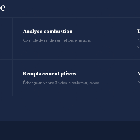
se
Analyse combustion
Contrôle du rendement et des émissions.
N
c
Remplacement pièces
Échangeur, vanne 3 voies, circulateur, sonde.
P