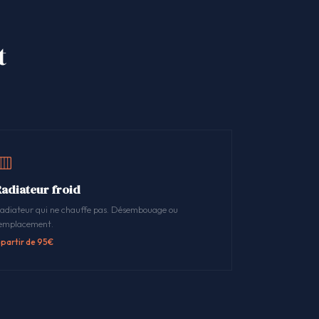
t
Radiateur froid
adiateur qui ne chauffe pas. Désembouage ou
emplacement.
 partir de 95€