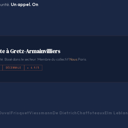
urité.
Un appel. On
te à Gretz-Armainvilliers
ié. Basé dans le secteur. Membre du collectif
Nous
.Paris.
DÉCENNALE
★ 4.9/5
Duval
Frisquet
Viessmann
De Dietrich
Chaffoteaux
Elm Leblan