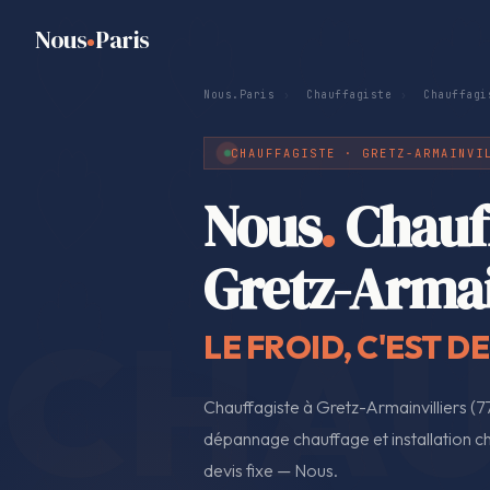
Nous
Paris
Nous.Paris
›
Chauffagiste
›
Chauffagi
CHAUFFAGISTE · GRETZ-ARMAINVI
Nous
.
Chauf
Gretz-Armai
LE FROID, C'EST D
Chauffagiste à Gretz-Armainvilliers (7
dépannage chauffage et installation ch
devis fixe — Nous.