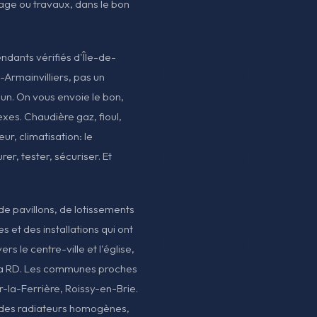
nage ou travaux, dans le bon
endants vérifiés d'Île-de-
-Armainvilliers, pas un
un. On vous envoie le bon,
exes. Chaudière gaz, fioul,
r, climatisation: le
rer, tester, sécuriser. Et
de pavillons, de lotissements
 et des installations qui ont
rs le centre-ville et l'église,
e la RD. Les communes proches
-la-Ferrière, Roissy-en-Brie.
 des radiateurs homogènes,