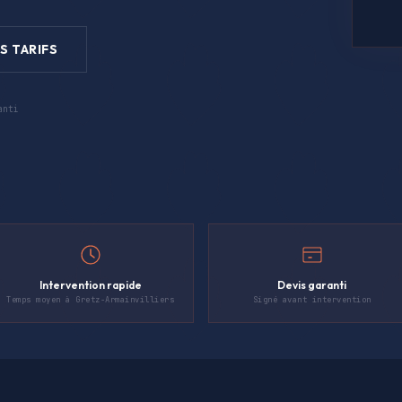
S TARIFS
anti
Intervention rapide
Devis garanti
Temps moyen à Gretz-Armainvilliers
Signé avant intervention