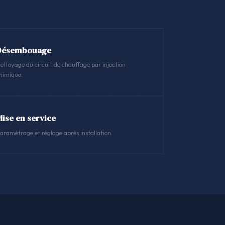
Désembouage
ettoyage du circuit de chauffage par injection
himique.
Mise en service
aramétrage et réglage après installation.