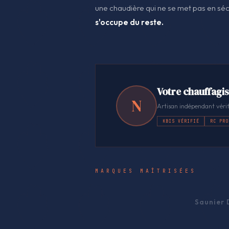
une chaudière qui ne se met pas en séc
s'occupe du reste.
Votre chauffagis
N
Artisan indépendant vérif
KBIS VÉRIFIÉ
RC PRO
MARQUES MAÎTRISÉES
Saunier 