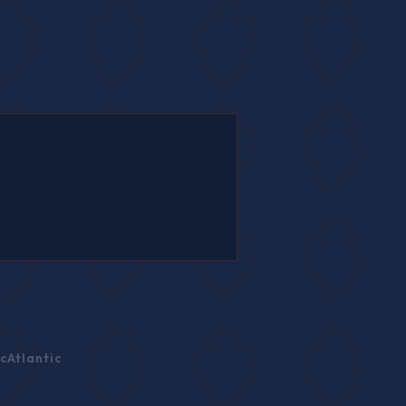
c
Atlantic