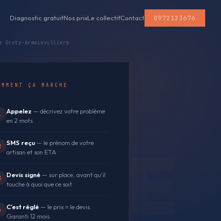
0972123676
Diagnostic gratuit
Nos prix
Le collectif
Contact
 Gretz-Armainvilliers
OMMENT ÇA MARCHE
Appelez
— décrivez votre problème
1
en 2 mots
SMS reçu
— le prénom de votre
2
artisan et son ETA
Devis signé
— sur place, avant qu'il
3
touche à quoi que ce soit
C'est réglé
— le prix = le devis.
4
Garanti 12 mois.