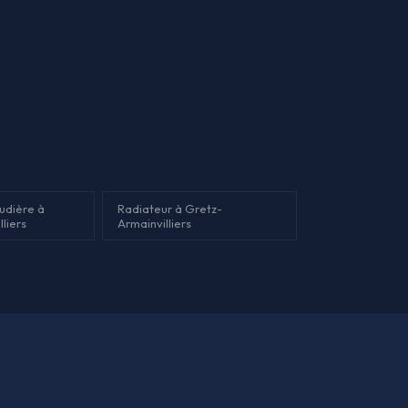
audière à
Radiateur à Gretz-
liers
Armainvilliers