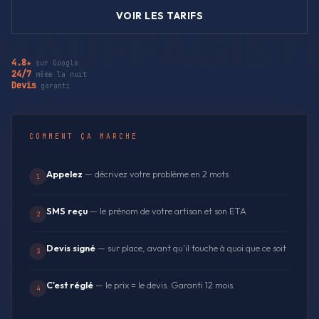
VOIR LES TARIFS
4.8★
sur Google
24/7
même la nuit
Devis
garanti
COMMENT ÇA MARCHE
Appelez
— décrivez votre problème en 2 mots
1
SMS reçu
— le prénom de votre artisan et son ETA
2
Devis signé
— sur place, avant qu'il touche à quoi que ce soit
3
C'est réglé
— le prix = le devis. Garanti 12 mois.
4