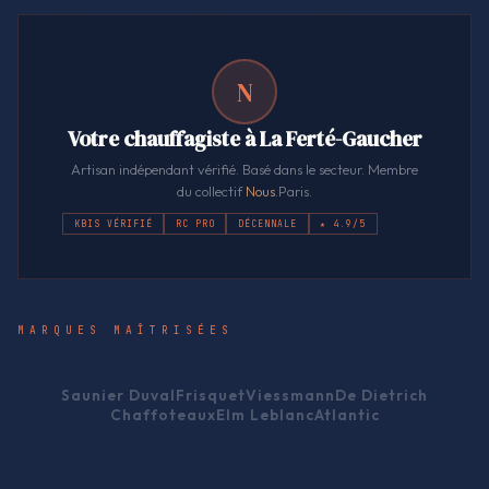
N
Votre chauffagiste à La Ferté-Gaucher
Artisan indépendant vérifié. Basé dans le secteur. Membre
du collectif
Nous
.Paris.
KBIS VÉRIFIÉ
RC PRO
DÉCENNALE
★ 4.9/5
MARQUES MAÎTRISÉES
Saunier Duval
Frisquet
Viessmann
De Dietrich
Chaffoteaux
Elm Leblanc
Atlantic