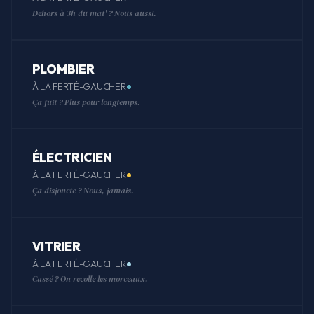
Dehors à 3h du mat' ? Nous aussi.
PLOMBIER
À LA FERTÉ-GAUCHER
Ça fuit ? Plus pour longtemps.
ÉLECTRICIEN
À LA FERTÉ-GAUCHER
Ça disjoncte ? Nous, jamais.
VITRIER
À LA FERTÉ-GAUCHER
Cassé ? On recolle les morceaux.