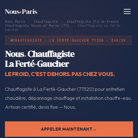
Nous
Paris
Nous.Paris
›
Chauffagiste
›
Chauffagiste Île-de-France
›
Chauffagiste Seine-et-Marne (77)
›
Chauffagiste La Ferté-
Gaucher
CHAUFFAGISTE · LA FERTÉ-GAUCHER 77320 · 24H/24
Nous
.
Chauffagiste
La Ferté-Gaucher
LE FROID, C'EST DEHORS. PAS CHEZ VOUS.
Chauffagiste à La Ferté-Gaucher (77320) pour entretien
chaudière, dépannage chauffage et installation chauffe-eau.
Artisan certifié, devis fixe — Nous.
APPELER MAINTENANT