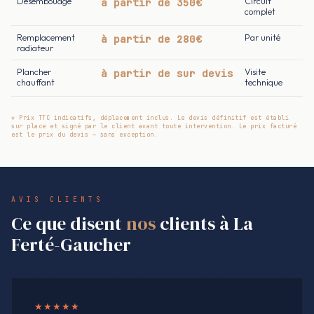
Désembouage
à partir de 350€
Circuit
complet
Remplacement
à partir de 280€
Par unité
radiateur
Plancher
à partir de sur devis
Visite
chauffant
technique
* Prix TTC indicatifs, déplacement inclus. Le devis définitif est établi
sur place et signé par le client avant toute intervention. Le prix facturé
est le prix du devis — sans exception.
AVIS CLIENTS
Ce que disent
nos
clients à La
Ferté-Gaucher
★★★★★