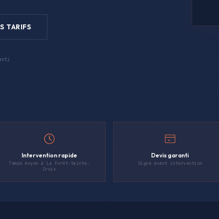
S TARIFS
anti
Intervention rapide
Devis garanti
Temps moyen à La Forêt-Sainte-
Signé avant intervention
Croix