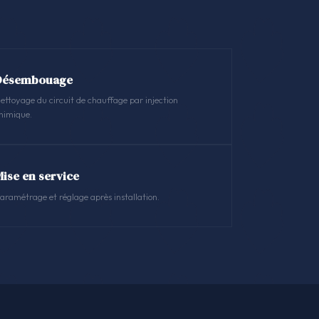
Désembouage
ettoyage du circuit de chauffage par injection
himique.
Mise en service
aramétrage et réglage après installation.