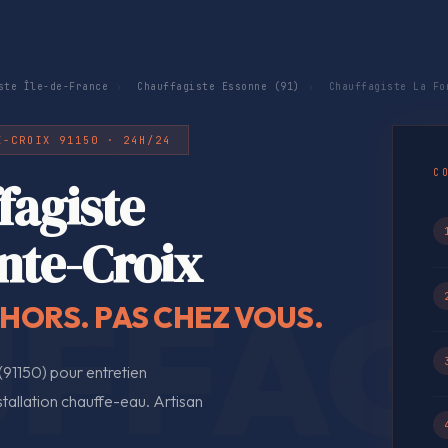
ste Île-de-France
›
Chauffagiste Essonne (91)
›
Chauffagiste La Fo
E-CROIX 91150 · 24H/24
C
fagiste
inte-Croix
EHORS. PAS CHEZ VOUS.
(91150) pour entretien
tallation chauffe-eau. Artisan