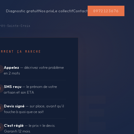
0972123676
Diagnostic gratuit
Nos prix
Le collectif
Contact
rêt-Sainte-Croix
OMMENT ÇA MARCHE
Appelez
— décrivez votre problème
1
en 2 mots
SMS reçu
— le prénom de votre
2
artisan et son ETA
Devis signé
— sur place, avant qu'il
3
touche à quoi que ce soit
C'est réglé
— le prix = le devis.
4
Garanti 12 mois.