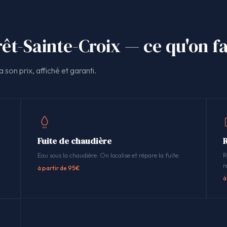
êt-Sainte-Croix — ce qu'on fa
 son prix, affiché et garanti.
Fuite de chaudière
Eau sous la chaudière. On localise et répare la fuite.
R
r
à partir de 95€
à