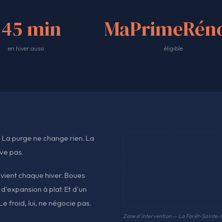
<45 min
MaPrimeRéno
en hiver aussi
éligible
. La purge ne change rien. La
ive pas.
evient chaque hiver. Boues
e d'expansion à plat. Et d'un
e froid, lui, ne négocie pas.
Zone d'intervention — La Forêt-Sainte-