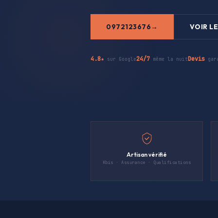
0972123676
VOIR LE
4.8★
24/7
Devis
sur Google
même la nuit
gar
Artisan vérifié
Kbis · Assurance · Qualifications