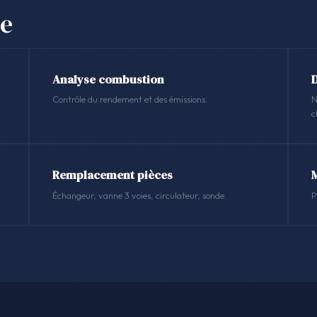
se
Analyse combustion
Contrôle du rendement et des émissions.
N
c
Remplacement pièces
Échangeur, vanne 3 voies, circulateur, sonde.
P