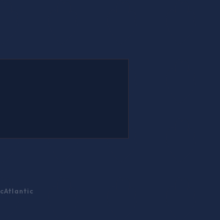
c
Atlantic