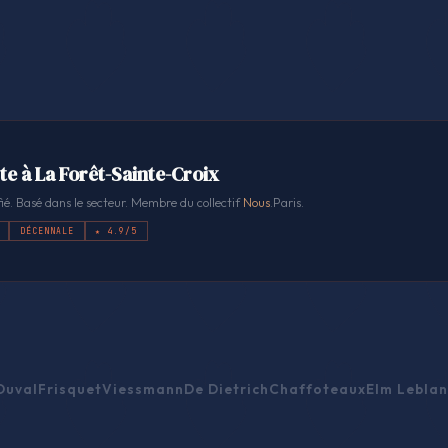
te à La Forêt-Sainte-Croix
ié. Basé dans le secteur. Membre du collectif
Nous
.Paris.
DÉCENNALE
★ 4.9/5
Duval
Frisquet
Viessmann
De Dietrich
Chaffoteaux
Elm Leblan