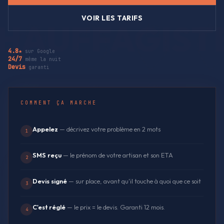
VOIR LES TARIFS
4.8★
sur Google
24/7
même la nuit
Devis
garanti
COMMENT ÇA MARCHE
Appelez
— décrivez votre problème en 2 mots
1
SMS reçu
— le prénom de votre artisan et son ETA
2
Devis signé
— sur place, avant qu'il touche à quoi que ce soit
3
C'est réglé
— le prix = le devis. Garanti 12 mois.
4