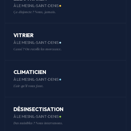
À LE MESNIL-SAINT-DENIS
Ça disjoncte ? Nous, jamais.
VITRIER
À LE MESNIL-SAINT-DENIS
Cassé ? On recolle les morceaux.
CLIMATICIEN
À LE MESNIL-SAINT-DENIS
L'air qu'il vous faut.
DÉSINSECTISATION
À LE MESNIL-SAINT-DENIS
Des nuisibles ? Nous intervenons.