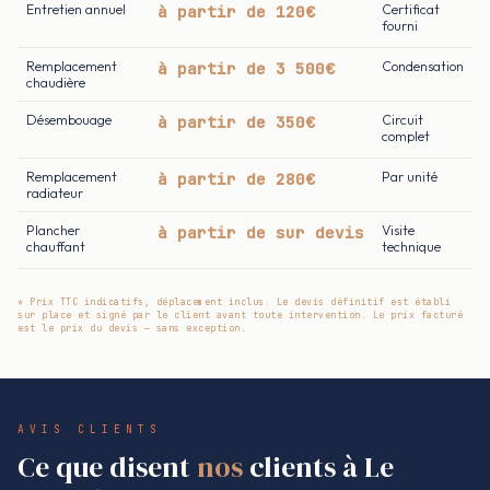
Entretien annuel
à partir de 120€
Certificat
fourni
Remplacement
à partir de 3 500€
Condensation
chaudière
Désembouage
à partir de 350€
Circuit
complet
Remplacement
à partir de 280€
Par unité
radiateur
Plancher
à partir de sur devis
Visite
chauffant
technique
* Prix TTC indicatifs, déplacement inclus. Le devis définitif est établi
sur place et signé par le client avant toute intervention. Le prix facturé
est le prix du devis — sans exception.
AVIS CLIENTS
Ce que disent
nos
clients à Le