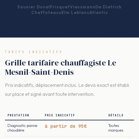
Saunier Duval
Frisquet
Viessmann
De Dietrich
Chaffoteaux
Elm Leblanc
Atlantic
TARIFS INDICATIFS
Grille tarifaire chauffagiste Le
Mesnil-Saint-Denis
Prix indicatifs, déplacement inclus. Le devis exact est établi
sur place et signé avant toute intervention.
PRESTATION
PRIX INDICATIF
DÉTAILS
Diagnostic panne
à partir de 95€
Toutes
chaudière
marques