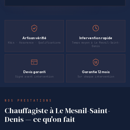
Artisan vérifié
Intervention rapide
Kbis · Assurance · Qualifications
Temps moyen à Le Mesnil-Saint-
Denis
12
Devis garanti
Garantie 12 mois
Signé avant intervention
Sur chaque intervention
NOS PRESTATIONS
Chauffagiste à Le Mesnil-Saint-
Denis — ce qu'on fait