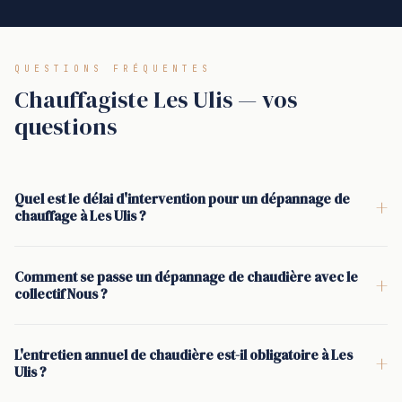
QUESTIONS FRÉQUENTES
Chauffagiste Les Ulis — vos
questions
Quel est le délai d'intervention pour un dépannage de
+
chauffage à Les Ulis ?
En moyenne, un chauffagiste à Les Ulis intervient en 30
minutes. Le délai exact dépend surtout de la disponibilité au
Comment se passe un dépannage de chaudière avec le
+
moment de l'appel et du type d'urgence (plus de chauffage,
collectif Nous ?
plus d'eau chaude, fuite). Le créneau est confirmé avant le
Appel, puis confirmation par SMS. Diagnostic sur place,
déplacement.
explication claire, devis écrit à signer avant intervention.
L'entretien annuel de chaudière est-il obligatoire à Les
+
Ensuite seulement : réparation, tests de chauffage et d'eau
Ulis ?
chaude, et vérifications de sécurité (pression, combustion si
Oui. L'entretien annuel est une obligation légale pour la