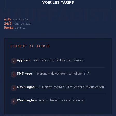
VOIR LES TARIFS
4.8★
sur Google
24/7
même la nuit
Devis
garanti
COMMENT ÇA MARCHE
Appelez
— décrivez votre problème en 2 mots
1
SMS reçu
— le prénom de votre artisan et son ETA
2
Devis signé
— sur place, avant qu'il touche à quoi que ce soit
3
C'est réglé
— le prix = le devis. Garanti 12 mois.
4