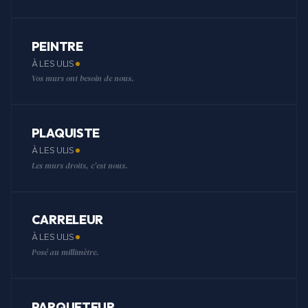
PEINTRE
À LES ULIS
Vos murs ont besoin de nous.
PLAQUISTE
À LES ULIS
Les murs droits, c'est nous.
CARRELEUR
À LES ULIS
Posé au millimètre.
PARQUETEUR