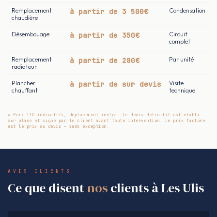
Remplacement
à partir de 3 500€
Condensation
chaudière
Désembouage
à partir de 350€
Circuit
complet
Remplacement
à partir de 280€
Par unité
radiateur
Plancher
à partir de sur devis
Visite
chauffant
technique
* Prix TTC indicatifs, déplacement inclus. Le devis définitif est établi
sur place et signé par le client avant toute intervention. Le prix facturé
est le prix du devis — sans exception.
AVIS CLIENTS
Ce que disent
nos
clients à Les Ulis