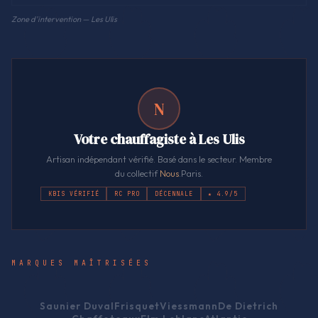
Zone d'intervention — Les Ulis
N
Votre chauffagiste à Les Ulis
Artisan indépendant vérifié. Basé dans le secteur. Membre
du collectif
Nous
.Paris.
KBIS VÉRIFIÉ
RC PRO
DÉCENNALE
★ 4.9/5
MARQUES MAÎTRISÉES
Saunier Duval
Frisquet
Viessmann
De Dietrich