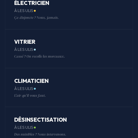
ÉLECTRICIEN
À LES ULIS
Ça disjoncte ? Nous, jamais.
VITRIER
À LES ULIS
Cassé ? On recolle les morceaux.
CLIMATICIEN
À LES ULIS
L'air qu'il vous faut.
DÉSINSECTISATION
À LES ULIS
Des nuisibles ? Nous intervenons.