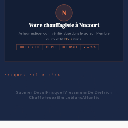
N
Votre chauffagiste à Nucourt
Artisan indépendant vérifié. Basé dans le secteur. Membre
du collectif
Nous
.Paris.
KBIS VÉRIFIÉ
RC PRO
DÉCENNALE
★ 4.9/5
MARQUES MAÎTRISÉES
Saunier Duval
Frisquet
Viessmann
De Dietrich
Chaffoteaux
Elm Leblanc
Atlantic