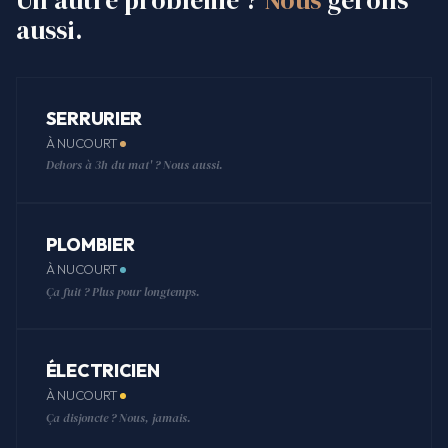
aussi.
SERRURIER
À NUCOURT
Dehors à 3h du mat' ? Nous aussi.
PLOMBIER
À NUCOURT
Ça fuit ? Plus pour longtemps.
ÉLECTRICIEN
À NUCOURT
Ça disjoncte ? Nous, jamais.