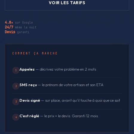
VOIR LES TARIFS
4.8★
sur Google
24/7
même la nuit
Devis
garanti
COMMENT ÇA MARCHE
Appelez
— décrivez votre problème en 2 mots
1
SMS reçu
— le prénom de votre artisan et son ETA
2
Devis signé
— sur place, avant qu'il touche à quoi que ce soit
3
C'est réglé
— le prix = le devis. Garanti 12 mois.
4