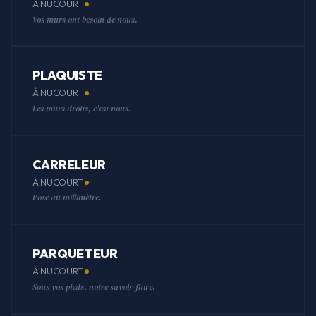
À NUCOURT
Vos murs ont besoin de nous.
PLAQUISTE
À NUCOURT
Les murs droits, c'est nous.
CARRELEUR
À NUCOURT
Posé au millimètre.
PARQUETEUR
À NUCOURT
Sous vos pieds, notre savoir-faire.