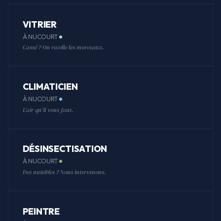
VITRIER
À NUCOURT
Cassé ? On recolle les morceaux.
CLIMATICIEN
À NUCOURT
L'air qu'il vous faut.
DÉSINSECTISATION
À NUCOURT
Des nuisibles ? Nous intervenons.
PEINTRE