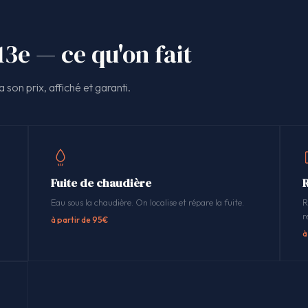
13e — ce qu'on fait
 son prix, affiché et garanti.
Fuite de chaudière
Eau sous la chaudière. On localise et répare la fuite.
R
r
à partir de 95€
à