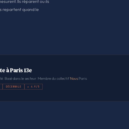
mesurent. Ils réparent ou ils
ls repartent quand le
te à Paris 13e
ié. Basé dans le secteur. Membre du collectif
Nous
.Paris.
DÉCENNALE
★ 4.9/5