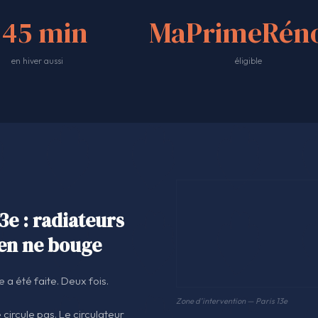
<45 min
MaPrimeRéno
en hiver aussi
éligible
3e : radiateurs
rien ne bouge
 a été faite. Deux fois.
Zone d'intervention — Paris 13e
circule pas. Le circulateur