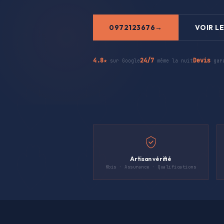
0972123676
VOIR LE
4.8★
24/7
Devis
sur Google
même la nuit
gar
Artisan vérifié
Kbis · Assurance · Qualifications