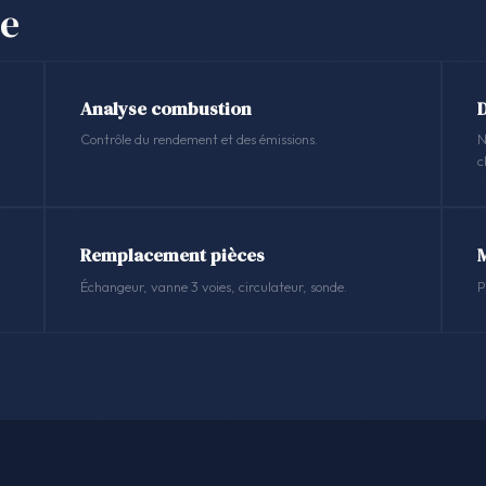
se
Analyse combustion
Contrôle du rendement et des émissions.
N
c
Remplacement pièces
Échangeur, vanne 3 voies, circulateur, sonde.
P