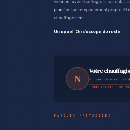
viennent avec l'outillage. Ils testent. Ils 
planifient un remplacement propre. Et i
chauffage tient.
Un appel. On s'occupe du reste.
Votre chauffagis
N
Artisan indépendant vérif
KBIS VÉRIFIÉ
RC PRO
MARQUES MAÎTRISÉES