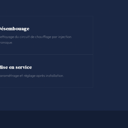
Désembouage
ettoyage du circuit de chauffage par injection
himique.
Mise en service
aramétrage et réglage après installation.