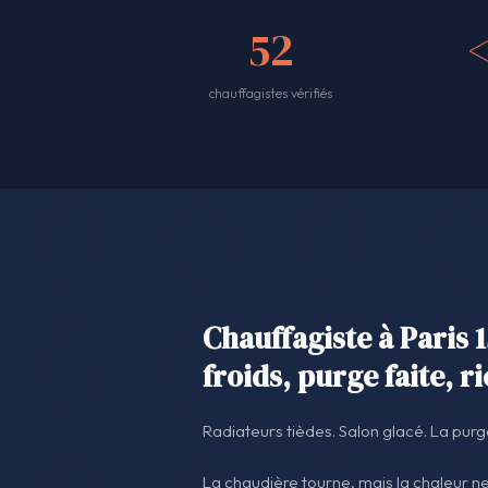
52
chauffagistes vérifiés
Chauffagiste à Paris 1
froids, purge faite, 
Radiateurs tièdes. Salon glacé. La purge
La chaudière tourne, mais la chaleur ne 