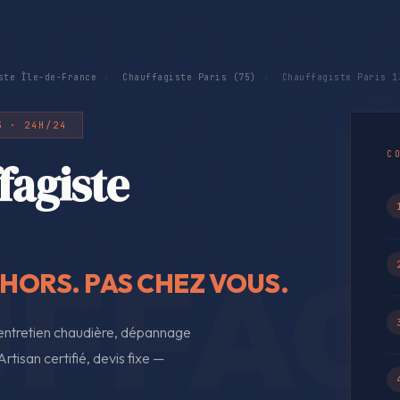
ste Île-de-France
›
Chauffagiste Paris (75)
›
Chauffagiste Paris 1
3 · 24H/24
C
fagiste
EHORS. PAS CHEZ VOUS.
 entretien chaudière, dépannage
rtisan certifié, devis fixe —