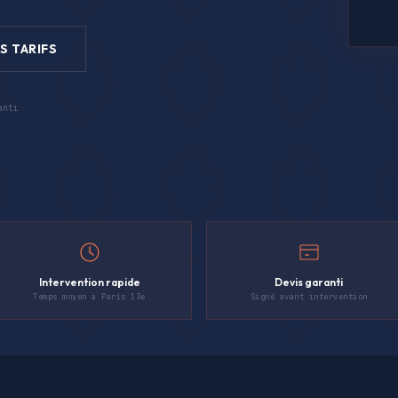
S TARIFS
anti
Intervention rapide
Devis garanti
Temps moyen à Paris 13e
Signé avant intervention