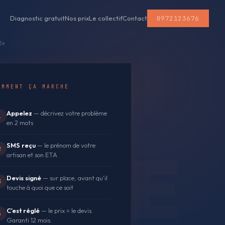
0972123676
Diagnostic gratuit
Nos prix
Le collectif
Contact
3e
OMMENT ÇA MARCHE
Appelez
— décrivez votre problème
1
en 2 mots
SMS reçu
— le prénom de votre
2
artisan et son ETA
Devis signé
— sur place, avant qu'il
3
touche à quoi que ce soit
C'est réglé
— le prix = le devis.
4
Garanti 12 mois.