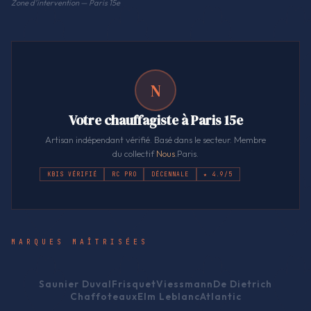
Zone d'intervention — Paris 15e
N
Votre chauffagiste à Paris 15e
Artisan indépendant vérifié. Basé dans le secteur. Membre
du collectif
Nous
.Paris.
KBIS VÉRIFIÉ
RC PRO
DÉCENNALE
★ 4.9/5
MARQUES MAÎTRISÉES
Saunier Duval
Frisquet
Viessmann
De Dietrich
Chaffoteaux
Elm Leblanc
Atlantic