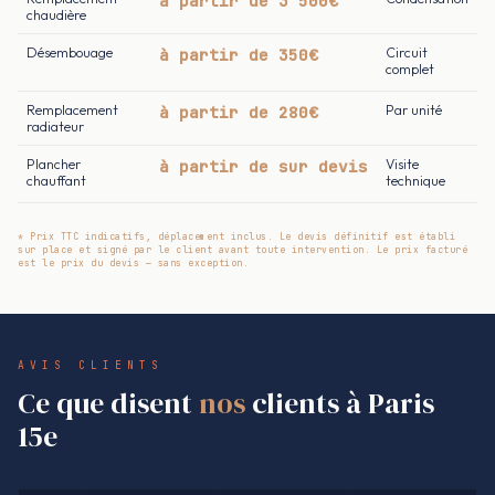
à partir de 3 500€
chaudière
Désembouage
à partir de 350€
Circuit
complet
Remplacement
à partir de 280€
Par unité
radiateur
Plancher
à partir de sur devis
Visite
chauffant
technique
* Prix TTC indicatifs, déplacement inclus. Le devis définitif est établi
sur place et signé par le client avant toute intervention. Le prix facturé
est le prix du devis — sans exception.
AVIS CLIENTS
Ce que disent
nos
clients à Paris
15e