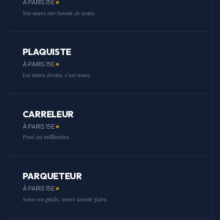
À PARIS 15E
Vos murs ont besoin de nous.
PLAQUISTE
À PARIS 15E
Les murs droits, c'est nous.
CARRELEUR
À PARIS 15E
Posé au millimètre.
PARQUETEUR
À PARIS 15E
Sous vos pieds, notre savoir-faire.