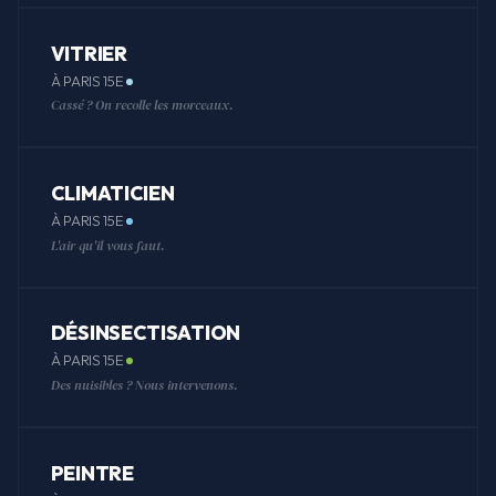
VITRIER
À PARIS 15E
Cassé ? On recolle les morceaux.
CLIMATICIEN
À PARIS 15E
L'air qu'il vous faut.
DÉSINSECTISATION
À PARIS 15E
Des nuisibles ? Nous intervenons.
PEINTRE