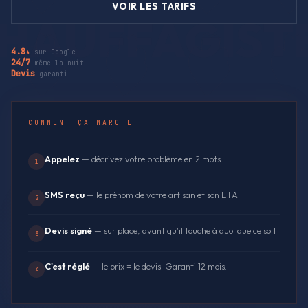
VOIR LES TARIFS
4.8★
sur Google
24/7
même la nuit
Devis
garanti
COMMENT ÇA MARCHE
Appelez
— décrivez votre problème en 2 mots
1
SMS reçu
— le prénom de votre artisan et son ETA
2
Devis signé
— sur place, avant qu'il touche à quoi que ce soit
3
C'est réglé
— le prix = le devis. Garanti 12 mois.
4