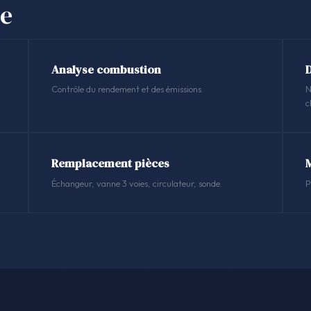
se
Analyse combustion
Contrôle du rendement et des émissions.
N
c
Remplacement pièces
Échangeur, vanne 3 voies, circulateur, sonde.
P