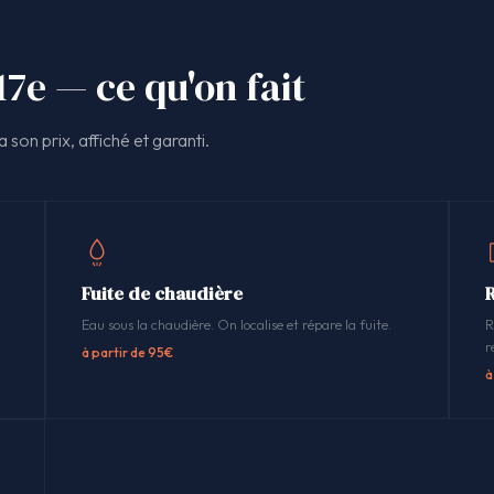
17e — ce qu'on fait
 son prix, affiché et garanti.
Fuite de chaudière
Eau sous la chaudière. On localise et répare la fuite.
R
r
à partir de 95€
à