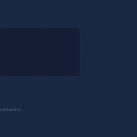
c
Atlantic