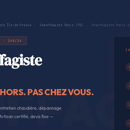
ste Île-de-France
›
Chauffagiste Paris (75)
›
Chauffagiste Paris 1
7 · 24H/24
C
fagiste
EHORS. PAS CHEZ VOUS.
 entretien chaudière, dépannage
rtisan certifié, devis fixe —