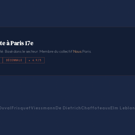
te à Paris 17e
ié. Basé dans le secteur. Membre du collectif
Nous
.Paris.
DÉCENNALE
★ 4.9/5
Duval
Frisquet
Viessmann
De Dietrich
Chaffoteaux
Elm Leblan