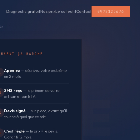
0972123676
Diagnostic gratuit
Nos prix
Le collectif
Contact
7e
OMMENT ÇA MARCHE
Appelez
— décrivez votre problème
1
en 2 mots
SMS reçu
— le prénom de votre
2
artisan et son ETA
Devis signé
— sur place, avant qu'il
3
touche à quoi que ce soit
C'est réglé
— le prix = le devis.
4
Garanti 12 mois.