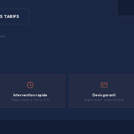
S TARIFS
anti
Intervention rapide
Devis garanti
Temps moyen à Paris 17e
Signé avant intervention