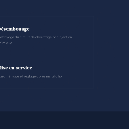
Désembouage
ettoyage du circuit de chauffage par injection
himique.
Mise en service
aramétrage et réglage après installation.