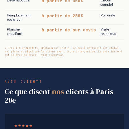
Désembouage
à partir de 350€
Circuit
complet
Remplacement
à partir de 280€
Par unité
radiateur
Plancher
à partir de sur devis
Visite
chauffant
technique
* Prix TTC indicatifs, déplacement inclus. Le devis définitif est établi
sur place et signé par le client avant toute intervention. Le prix facturé
est le prix du devis — sans exception.
AVIS CLIENTS
Ce que disent
nos
clients à Paris
20e
★★★★★