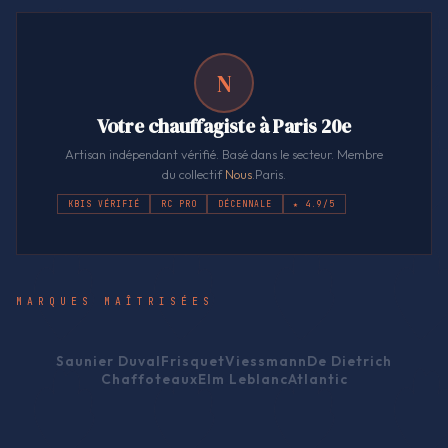
N
Votre chauffagiste à Paris 20e
Artisan indépendant vérifié. Basé dans le secteur. Membre
du collectif
Nous
.Paris.
KBIS VÉRIFIÉ
RC PRO
DÉCENNALE
★ 4.9/5
MARQUES MAÎTRISÉES
Saunier Duval
Frisquet
Viessmann
De Dietrich
Chaffoteaux
Elm Leblanc
Atlantic