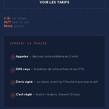
VOIR LES TARIFS
4.8★
sur Google
24/7
même la nuit
Devis
garanti
COMMENT ÇA MARCHE
Appelez
— décrivez votre problème en 2 mots
1
SMS reçu
— le prénom de votre artisan et son ETA
2
Devis signé
— sur place, avant qu'il touche à quoi que ce soit
3
C'est réglé
— le prix = le devis. Garanti 12 mois.
4