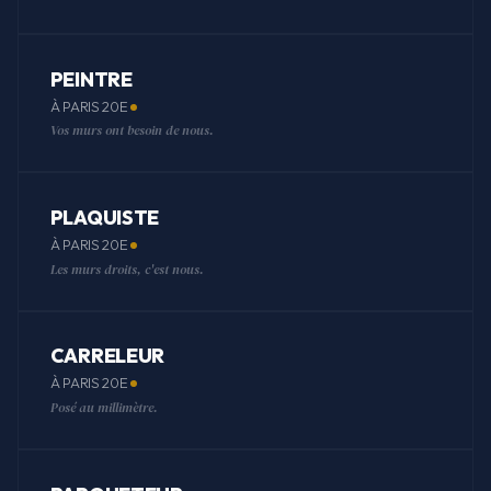
PEINTRE
À PARIS 20E
Vos murs ont besoin de nous.
PLAQUISTE
À PARIS 20E
Les murs droits, c'est nous.
CARRELEUR
À PARIS 20E
Posé au millimètre.