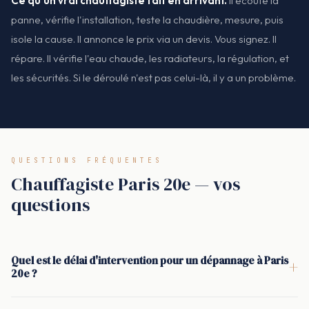
Ce qu'un vrai chauffagiste fait en arrivant.
Il écoute la
panne, vérifie l'installation, teste la chaudière, mesure, puis
isole la cause. Il annonce le prix via un devis. Vous signez. Il
répare. Il vérifie l'eau chaude, les radiateurs, la régulation, et
les sécurités. Si le déroulé n'est pas celui-là, il y a un problème.
QUESTIONS FRÉQUENTES
Chauffagiste Paris 20e — vos
questions
Quel est le délai d'intervention pour un dépannage à Paris
+
20e ?
En moyenne : 30 minutes pour qu'un chauffagiste se présente
à Paris 20e après validation de la demande. Le délai varie