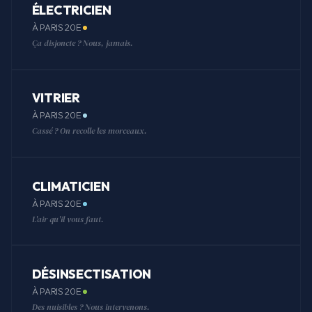
ÉLECTRICIEN
À PARIS 20E
Ça disjoncte ? Nous, jamais.
VITRIER
À PARIS 20E
Cassé ? On recolle les morceaux.
CLIMATICIEN
À PARIS 20E
L'air qu'il vous faut.
DÉSINSECTISATION
À PARIS 20E
Des nuisibles ? Nous intervenons.