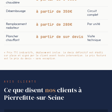
chaudière
Désembouage
à partir de 350€
Circuit
complet
Remplacement
à partir de 280€
Par unité
radiateur
Plancher
à partir de sur devis
Visite
chauffant
technique
* Prix TTC indicatifs, déplacement inclus. Le devis définitif est établi
sur place et signé par le client avant toute intervention. Le prix facturé
est le prix du devis — sans exception.
AVIS CLIENTS
Ce que disent
nos
clients à
Pierrefitte-sur-Seine