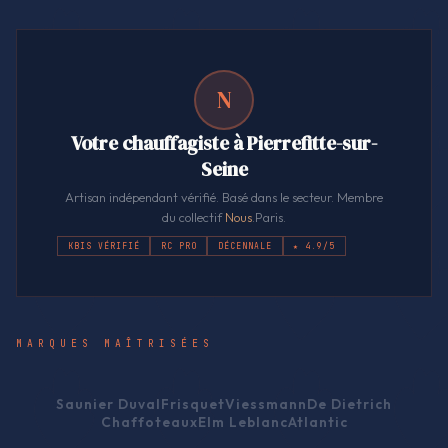
N
Votre chauffagiste à Pierrefitte-sur-
Seine
Artisan indépendant vérifié. Basé dans le secteur. Membre
du collectif
Nous
.Paris.
KBIS VÉRIFIÉ
RC PRO
DÉCENNALE
★ 4.9/5
MARQUES MAÎTRISÉES
Saunier Duval
Frisquet
Viessmann
De Dietrich
Chaffoteaux
Elm Leblanc
Atlantic