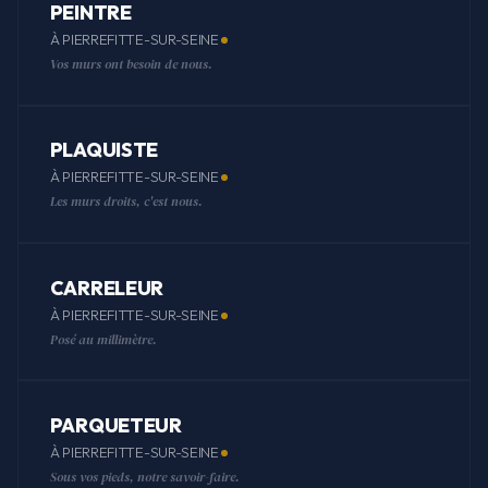
PEINTRE
À PIERREFITTE-SUR-SEINE
Vos murs ont besoin de nous.
PLAQUISTE
À PIERREFITTE-SUR-SEINE
Les murs droits, c'est nous.
CARRELEUR
À PIERREFITTE-SUR-SEINE
Posé au millimètre.
PARQUETEUR
À PIERREFITTE-SUR-SEINE
Sous vos pieds, notre savoir-faire.