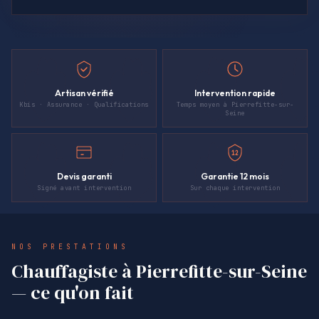
Artisan vérifié
Intervention rapide
Kbis · Assurance · Qualifications
Temps moyen à Pierrefitte-sur-
Seine
12
Devis garanti
Garantie 12 mois
Signé avant intervention
Sur chaque intervention
NOS PRESTATIONS
Chauffagiste à Pierrefitte-sur-Seine
— ce qu'on fait