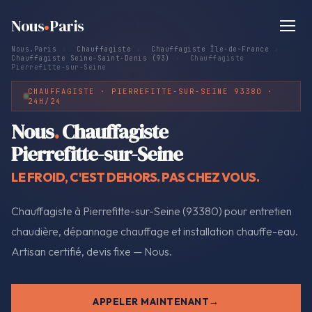
Nous
Paris
Nous.Paris
›
Chauffagiste
›
Chauffagiste Île-de-France
›
Chauffagiste Seine-Saint-Denis (93)
›
Chauffagiste
Pierrefitte-sur-Seine
CHAUFFAGISTE · PIERREFITTE-SUR-SEINE 93380 ·
24H/24
Nous
.
Chauffagiste
Pierrefitte-sur-Seine
LE FROID, C'EST DEHORS. PAS CHEZ VOUS.
Chauffagiste à Pierrefitte-sur-Seine (93380) pour entretien
chaudière, dépannage chauffage et installation chauffe-eau.
Artisan certifié, devis fixe — Nous.
APPELER MAINTENANT