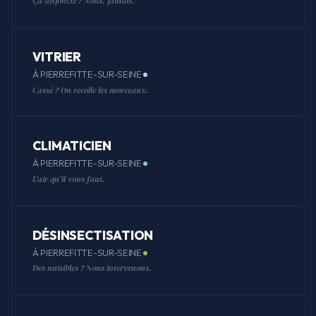
Ça disjoncte ? Nous, jamais.
VITRIER
À PIERREFITTE-SUR-SEINE
Cassé ? On recolle les morceaux.
CLIMATICIEN
À PIERREFITTE-SUR-SEINE
L'air qu'il vous faut.
DÉSINSECTISATION
À PIERREFITTE-SUR-SEINE
Des nuisibles ? Nous intervenons.