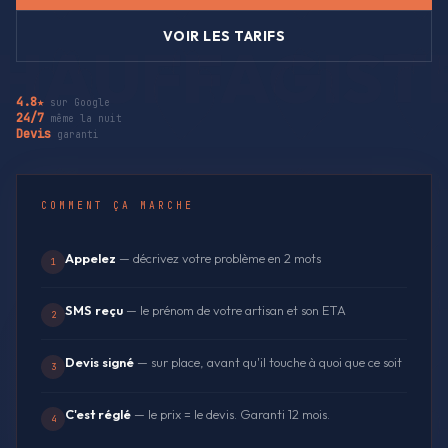
VOIR LES TARIFS
4.8★
sur Google
24/7
même la nuit
Devis
garanti
COMMENT ÇA MARCHE
Appelez
— décrivez votre problème en 2 mots
1
SMS reçu
— le prénom de votre artisan et son ETA
2
Devis signé
— sur place, avant qu'il touche à quoi que ce soit
3
C'est réglé
— le prix = le devis. Garanti 12 mois.
4