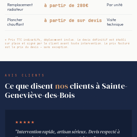
Remplacement
à partir de 280€
Par unité
radiateur
Plancher
à partir de sur devis
Visite
chauffant
technique
* Prix TTC indicatifs, déplacement inclus. Le devis définitif est établi
sur place et signé par le client avant toute intervention. Le prix facturé
est le prix du devis — sans exception.
AVIS CLIENTS
Ce que disent
nos
clients à Sainte-
Geneviève-des-Bois
★★★★★
"Intervention rapide, artisan sérieux. Devis respecté à