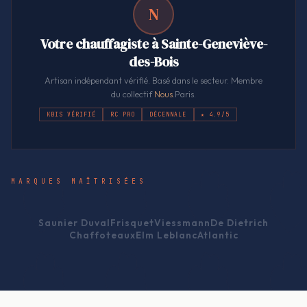
N
Votre chauffagiste à Sainte-Geneviève-
des-Bois
Artisan indépendant vérifié. Basé dans le secteur. Membre
du collectif
Nous
.Paris.
KBIS VÉRIFIÉ
RC PRO
DÉCENNALE
★ 4.9/5
MARQUES MAÎTRISÉES
Saunier Duval
Frisquet
Viessmann
De Dietrich
Chaffoteaux
Elm Leblanc
Atlantic