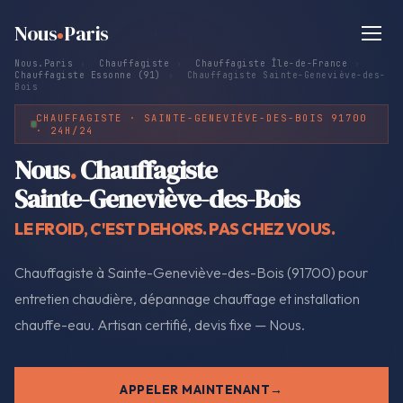
Nous
Paris
Nous.Paris
›
Chauffagiste
›
Chauffagiste Île-de-France
›
Chauffagiste Essonne (91)
›
Chauffagiste Sainte-Geneviève-des-
Bois
CHAUFFAGISTE · SAINTE-GENEVIÈVE-DES-BOIS 91700
· 24H/24
Nous
.
Chauffagiste
Sainte-Geneviève-des-Bois
LE FROID, C'EST DEHORS. PAS CHEZ VOUS.
Chauffagiste à Sainte-Geneviève-des-Bois (91700) pour
entretien chaudière, dépannage chauffage et installation
chauffe-eau. Artisan certifié, devis fixe — Nous.
APPELER MAINTENANT