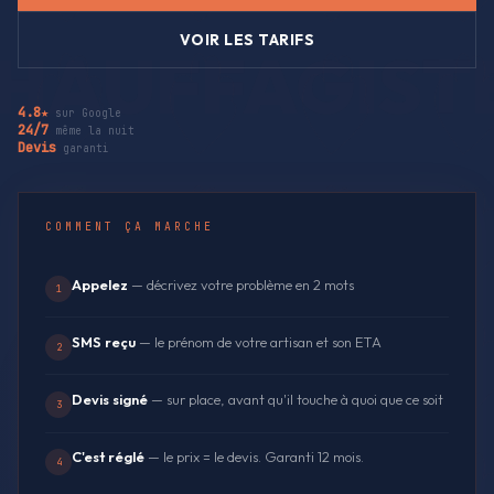
VOIR LES TARIFS
4.8★
sur Google
24/7
même la nuit
Devis
garanti
COMMENT ÇA MARCHE
Appelez
— décrivez votre problème en 2 mots
1
SMS reçu
— le prénom de votre artisan et son ETA
2
Devis signé
— sur place, avant qu'il touche à quoi que ce soit
3
C'est réglé
— le prix = le devis. Garanti 12 mois.
4