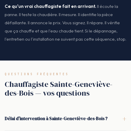
Ce qu'un vrai chauffagiste fait en arrivant.
Il écoute la
panne. Il teste la chaudière. Il mesure. Il identifie la pièce
défaillante. Il annonce le prix. Vous signez. Il répare. Il vérifie
que ça chauffe et que l'eau chaude tient. Si le dépannage,
l'entretien ou l'installation ne suivent pas cette séquence, stop.
QUESTIONS FRÉQUENTES
Chauffagiste Sainte-Geneviève-
des-Bois — vos questions
+
Délai d'intervention à Sainte-Geneviève-des-Bois ?
En moyenne : 30 minutes pour qu'un chauffagiste à Sainte-