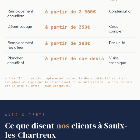
Remplacement
à partir de 3 500€
Condensation
chaudière
Désembouage
à partir de 350€
Circuit
complet
Remplacement
à partir de 280€
Par unité
radiateur
Plancher
à partir de sur devis
Visite
chauffant
technique
* Prix TTC indicatifs, déplacement inclus. Le devis définitif est établi
sur place et signé par le client avant toute intervention. Le prix facturé
est le prix du devis — sans exception.
AVIS CLIENTS
Ce que disent
nos
clients à Saulx-
les-Chartreux