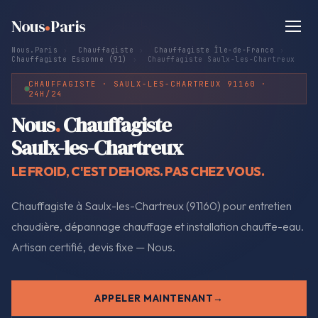
Nous
Paris
Nous.Paris
›
Chauffagiste
›
Chauffagiste Île-de-France
›
Chauffagiste Essonne (91)
›
Chauffagiste Saulx-les-Chartreux
CHAUFFAGISTE · SAULX-LES-CHARTREUX 91160 ·
24H/24
Nous
.
Chauffagiste
Saulx-les-Chartreux
LE FROID, C'EST DEHORS. PAS CHEZ VOUS.
Chauffagiste à Saulx-les-Chartreux (91160) pour entretien
chaudière, dépannage chauffage et installation chauffe-eau.
Artisan certifié, devis fixe — Nous.
APPELER MAINTENANT