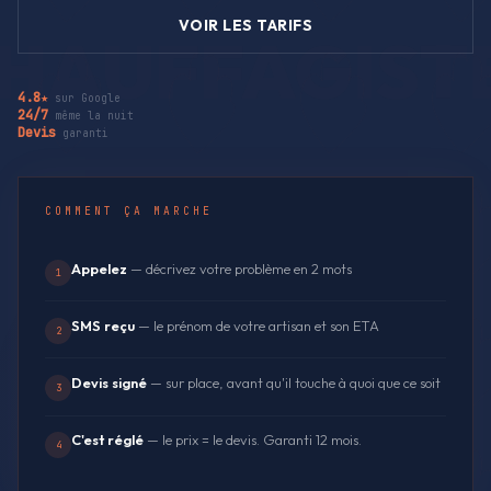
VOIR LES TARIFS
4.8★
sur Google
24/7
même la nuit
Devis
garanti
COMMENT ÇA MARCHE
Appelez
— décrivez votre problème en 2 mots
1
SMS reçu
— le prénom de votre artisan et son ETA
2
Devis signé
— sur place, avant qu'il touche à quoi que ce soit
3
C'est réglé
— le prix = le devis. Garanti 12 mois.
4