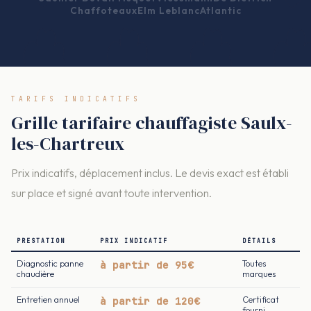
Chaffoteaux
Elm Leblanc
Atlantic
TARIFS INDICATIFS
Grille tarifaire chauffagiste Saulx-
les-Chartreux
Prix indicatifs, déplacement inclus. Le devis exact est établi
sur place et signé avant toute intervention.
PRESTATION
PRIX INDICATIF
DÉTAILS
Diagnostic panne
à partir de 95€
Toutes
chaudière
marques
Entretien annuel
à partir de 120€
Certificat
fourni