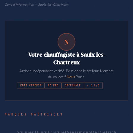
Zone d'intervention — Saulx-les-Chartreux
N
Votre chauffagiste à Saulx-les-
Chartreux
Artisan indépendant vérifié. Basé dans le secteur. Membre
du collectif
Nous
.Paris.
KBIS VÉRIFIÉ
RC PRO
DÉCENNALE
★ 4.9/5
MARQUES MAÎTRISÉES
Saunier Duval
Frisquet
Viessmann
De Dietrich