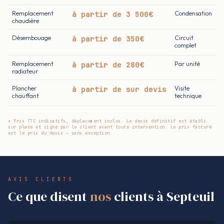
Remplacement
à partir de 3 500€
Condensation
chaudière
Désembouage
à partir de 350€
Circuit
complet
Remplacement
à partir de 280€
Par unité
radiateur
Plancher
à partir de sur devis
Visite
chauffant
technique
* Prix TTC indicatifs, déplacement inclus. Le devis définitif est établi
sur place et signé par le client avant toute intervention. Le prix facturé
est le prix du devis — sans exception.
AVIS CLIENTS
Ce que disent
nos
clients à Septeuil