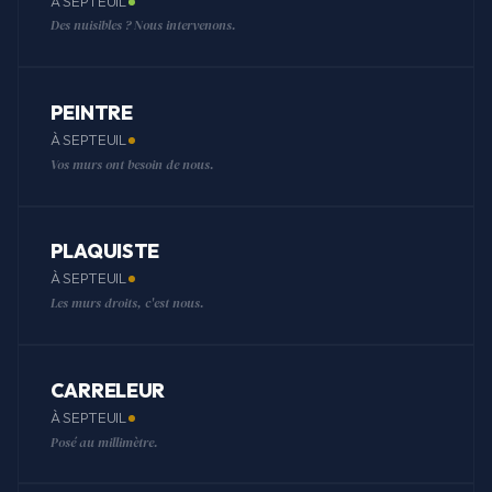
À SEPTEUIL
Des nuisibles ? Nous intervenons.
PEINTRE
À SEPTEUIL
Vos murs ont besoin de nous.
PLAQUISTE
À SEPTEUIL
Les murs droits, c'est nous.
CARRELEUR
À SEPTEUIL
Posé au millimètre.