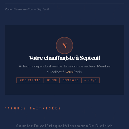
Zone d'intervention — Septeuil
N
Votre chauffagiste à Septeuil
Artisan indépendant vérifié. Basé dans le secteur. Membre
du collectif
Nous
.Paris.
KBIS VÉRIFIÉ
RC PRO
DÉCENNALE
★ 4.9/5
MARQUES MAÎTRISÉES
Saunier Duval
Frisquet
Viessmann
De Dietrich