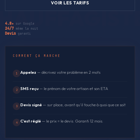
VOIR LES TARIFS
4.8★
sur Google
24/7
même la nuit
Devis
garanti
COMMENT ÇA MARCHE
Appelez
— décrivez votre problème en 2 mots
1
SMS reçu
— le prénom de votre artisan et son ETA
2
Devis signé
— sur place, avant qu'il touche à quoi que ce soit
3
C'est réglé
— le prix = le devis. Garanti 12 mois.
4