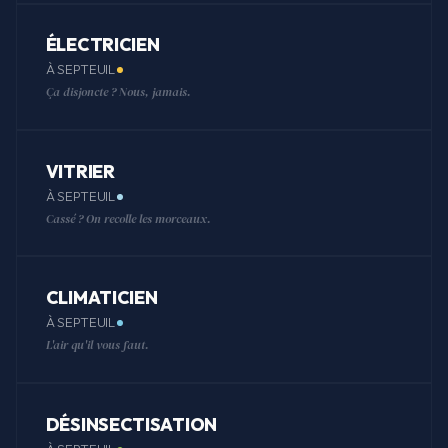
ÉLECTRICIEN
À SEPTEUIL
Ça disjoncte ? Nous, jamais.
VITRIER
À SEPTEUIL
Cassé ? On recolle les morceaux.
CLIMATICIEN
À SEPTEUIL
L'air qu'il vous faut.
DÉSINSECTISATION