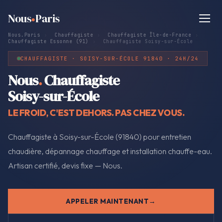
Nous
Paris
Nous.Paris
›
Chauffagiste
›
Chauffagiste Île-de-France
›
Chauffagiste Essonne (91)
›
Chauffagiste Soisy-sur-École
CHAUFFAGISTE · SOISY-SUR-ÉCOLE 91840 · 24H/24
Nous
.
Chauffagiste
Soisy-sur-École
LE FROID, C'EST DEHORS. PAS CHEZ VOUS.
Chauffagiste à Soisy-sur-École (91840) pour entretien
chaudière, dépannage chauffage et installation chauffe-eau.
Artisan certifié, devis fixe — Nous.
APPELER MAINTENANT