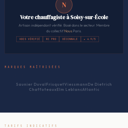
N
Votre chauffagiste à Soisy-sur-École
Artisan indépendant vérifié. Basé dans le secteur. Membre
du collectif
Nous
.Paris.
KBIS VÉRIFIÉ
RC PRO
DÉCENNALE
★ 4.9/5
MARQUES MAÎTRISÉES
Saunier Duval
Frisquet
Viessmann
De Dietrich
Chaffoteaux
Elm Leblanc
Atlantic
TARIFS INDICATIFS