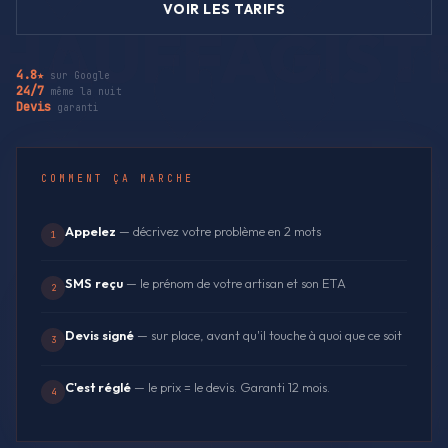
VOIR LES TARIFS
4.8★
sur Google
24/7
même la nuit
Devis
garanti
COMMENT ÇA MARCHE
Appelez
— décrivez votre problème en 2 mots
1
SMS reçu
— le prénom de votre artisan et son ETA
2
Devis signé
— sur place, avant qu'il touche à quoi que ce soit
3
C'est réglé
— le prix = le devis. Garanti 12 mois.
4