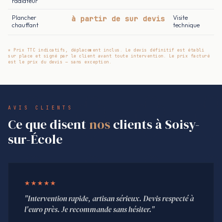
radiateur
Plancher
à partir de sur devis
Visite
chauffant
technique
* Prix TTC indicatifs, déplacement inclus. Le devis définitif est établi
sur place et signé par le client avant toute intervention. Le prix facturé
est le prix du devis — sans exception.
AVIS CLIENTS
Ce que disent
nos
clients à Soisy-
sur-École
★★★★★
"Intervention rapide, artisan sérieux. Devis respecté à
l'euro près. Je recommande sans hésiter."