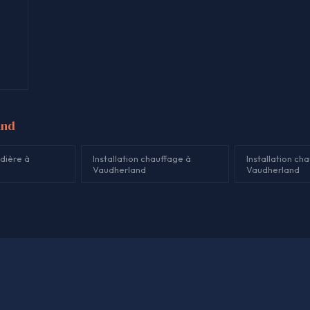
and
dière à
Installation chauffage à
Installation ch
Vaudherland
Vaudherland