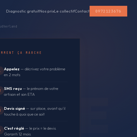
0972123676
Diagnostic gratuit
Nos prix
Le collectif
Contact
udherland
OMMENT ÇA MARCHE
Appelez
— décrivez votre problème
1
en 2 mots
SMS reçu
— le prénom de votre
2
artisan et son ETA
Devis signé
— sur place, avant qu'il
3
touche à quoi que ce soit
C'est réglé
— le prix = le devis.
4
Garanti 12 mois.