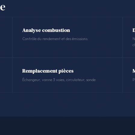
se
Analyse combustion
Contrôle du rendement et des émissions.
N
c
Remplacement pièces
Échangeur, vanne 3 voies, circulateur, sonde.
P