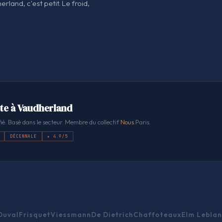
rland, c'est petit. Le froid,
ste à Vaudherland
ié. Basé dans le secteur. Membre du collectif
Nous
.Paris.
DÉCENNALE
★ 4.9/5
Duval
Frisquet
Viessmann
De Dietrich
Chaffoteaux
Elm Leblan