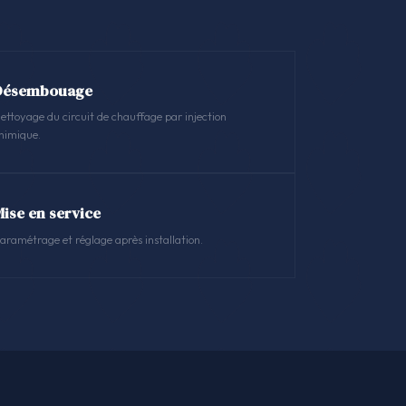
Désembouage
ettoyage du circuit de chauffage par injection
himique.
Mise en service
aramétrage et réglage après installation.