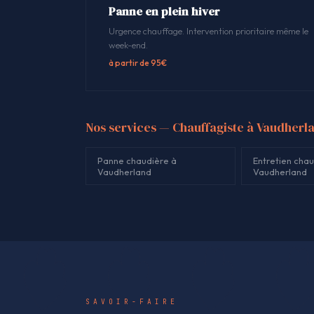
Panne en plein hiver
Urgence chauffage. Intervention prioritaire même le
week-end.
à partir de 95€
Nos services — Chauffagiste à Vaudherl
Panne chaudière à
Entretien chau
Vaudherland
Vaudherland
SAVOIR-FAIRE