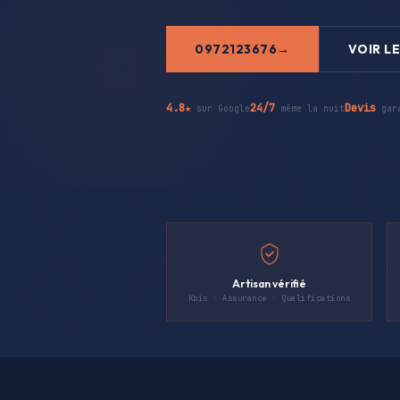
0972123676
VOIR LE
4.8★
24/7
Devis
sur Google
même la nuit
gar
Artisan vérifié
Kbis · Assurance · Qualifications