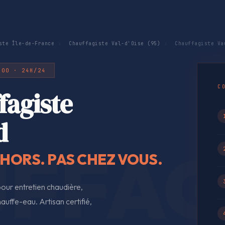
ste Île-de-France
›
Chauffagiste Val-d'Oise (95)
›
Chauffagiste Va
500 · 24H/24
C
fagiste
d
EHORS. PAS CHEZ VOUS.
our entretien chaudière,
auffe-eau. Artisan certifié,