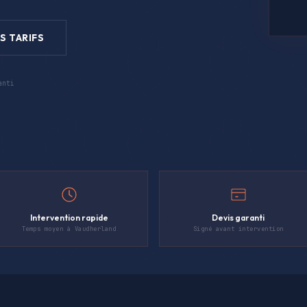
S TARIFS
anti
Intervention rapide
Devis garanti
Temps moyen à Vaudherland
Signé avant intervention