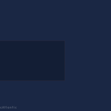
c
Atlantic