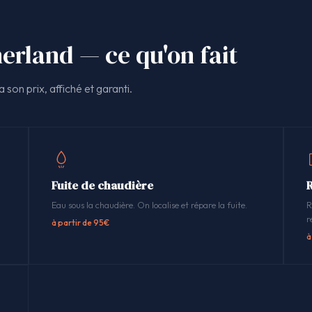
erland — ce qu'on fait
 son prix, affiché et garanti.
Fuite de chaudière
Eau sous la chaudière. On localise et répare la fuite.
R
r
à partir de 95€
à