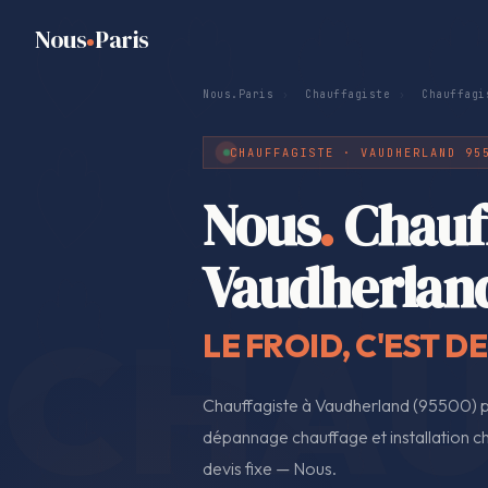
Nous
Paris
Nous.Paris
›
Chauffagiste
›
Chauffagi
CHAUFFAGISTE · VAUDHERLAND 95
Nous
.
Chauf
Vaudherlan
LE FROID, C'EST D
Chauffagiste à Vaudherland (95500) p
dépannage chauffage et installation ch
devis fixe — Nous.