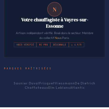
N
Votre chauffagiste à Vayres-sur-
Essonne
Artisan indépendant vérifié. Basé dans le secteur. Membre
du collectif
Nous
.Paris.
KBIS VÉRIFIÉ
RC PRO
DÉCENNALE
★ 4.9/5
MARQUES MAÎTRISÉES
Saunier Duval
Frisquet
Viessmann
De Dietrich
Chaffoteaux
Elm Leblanc
Atlantic