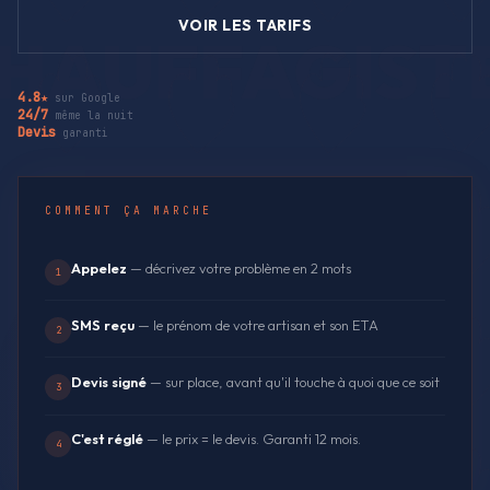
VOIR LES TARIFS
4.8★
sur Google
24/7
même la nuit
Devis
garanti
COMMENT ÇA MARCHE
Appelez
— décrivez votre problème en 2 mots
1
SMS reçu
— le prénom de votre artisan et son ETA
2
Devis signé
— sur place, avant qu'il touche à quoi que ce soit
3
C'est réglé
— le prix = le devis. Garanti 12 mois.
4