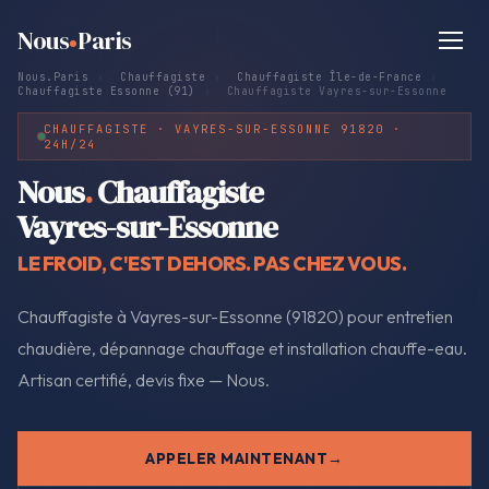
Nous
Paris
Nous.Paris
›
Chauffagiste
›
Chauffagiste Île-de-France
›
Chauffagiste Essonne (91)
›
Chauffagiste Vayres-sur-Essonne
CHAUFFAGISTE · VAYRES-SUR-ESSONNE 91820 ·
24H/24
Nous
.
Chauffagiste
Vayres-sur-Essonne
LE FROID, C'EST DEHORS. PAS CHEZ VOUS.
Chauffagiste à Vayres-sur-Essonne (91820) pour entretien
chaudière, dépannage chauffage et installation chauffe-eau.
Artisan certifié, devis fixe — Nous.
APPELER MAINTENANT