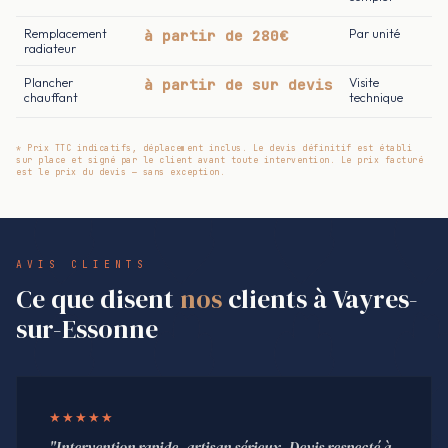
Remplacement
à partir de 280€
Par unité
radiateur
Plancher
à partir de sur devis
Visite
chauffant
technique
* Prix TTC indicatifs, déplacement inclus. Le devis définitif est établi
sur place et signé par le client avant toute intervention. Le prix facturé
est le prix du devis — sans exception.
AVIS CLIENTS
Ce que disent
nos
clients à Vayres-
sur-Essonne
★★★★★
"Intervention rapide, artisan sérieux. Devis respecté à