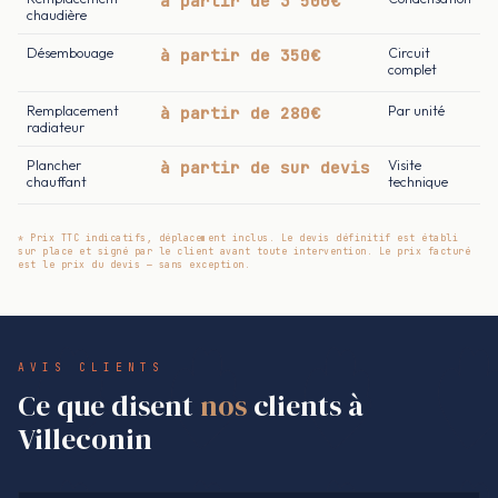
à partir de 3 500€
chaudière
Désembouage
à partir de 350€
Circuit
complet
Remplacement
à partir de 280€
Par unité
radiateur
Plancher
à partir de sur devis
Visite
chauffant
technique
* Prix TTC indicatifs, déplacement inclus. Le devis définitif est établi
sur place et signé par le client avant toute intervention. Le prix facturé
est le prix du devis — sans exception.
AVIS CLIENTS
Ce que disent
nos
clients à
Villeconin