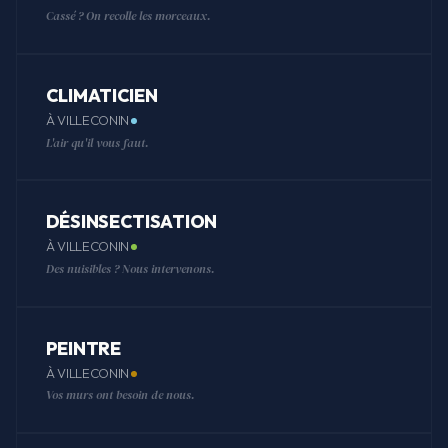
Cassé ? On recolle les morceaux.
CLIMATICIEN
À VILLECONIN
L'air qu'il vous faut.
DÉSINSECTISATION
À VILLECONIN
Des nuisibles ? Nous intervenons.
PEINTRE
À VILLECONIN
Vos murs ont besoin de nous.