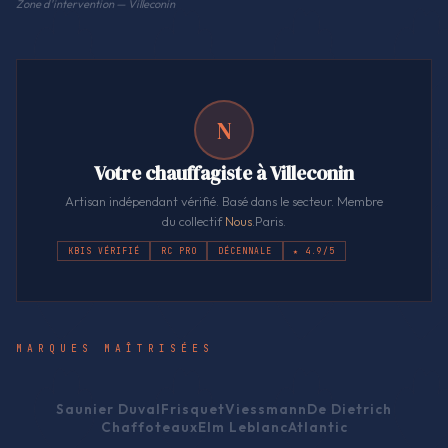
Zone d'intervention — Villeconin
N
Votre chauffagiste à Villeconin
Artisan indépendant vérifié. Basé dans le secteur. Membre
du collectif
Nous
.Paris.
KBIS VÉRIFIÉ
RC PRO
DÉCENNALE
★ 4.9/5
MARQUES MAÎTRISÉES
Saunier Duval
Frisquet
Viessmann
De Dietrich
Chaffoteaux
Elm Leblanc
Atlantic