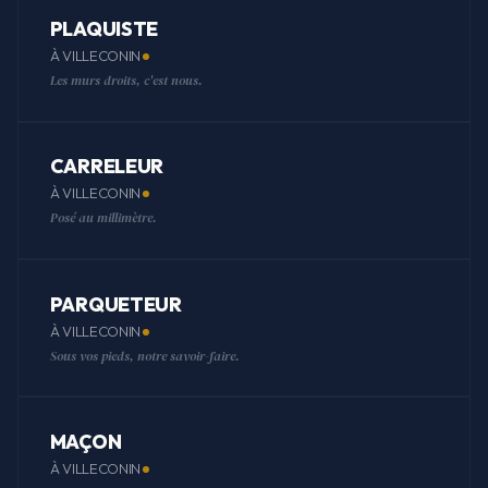
PLAQUISTE
À VILLECONIN
Les murs droits, c'est nous.
CARRELEUR
À VILLECONIN
Posé au millimètre.
PARQUETEUR
À VILLECONIN
Sous vos pieds, notre savoir-faire.
MAÇON
À VILLECONIN