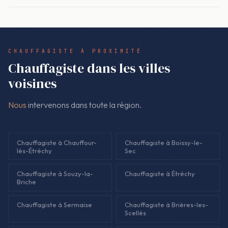
Oui. Le devis est signé avant intervention, et le montant
radiateurs froids malgré le thermostat.
facturé correspond au devis. S'il faut une pièce non prévue, la
modification est expliquée et validée avant de continuer.
CHAUFFAGISTE À PROXIMITÉ
Chauffagiste dans les villes
voisines
Nous
intervenons dans toute la région.
Chauffagiste à Chauffour-
Chauffagiste à Boissy-le-
lès-Étréchy
Sec
Chauffagiste à Souzy-la-
Chauffagiste à Étréchy
Briche
Chauffagiste à Sermaise
Chauffagiste à Brières-les-
Scellés