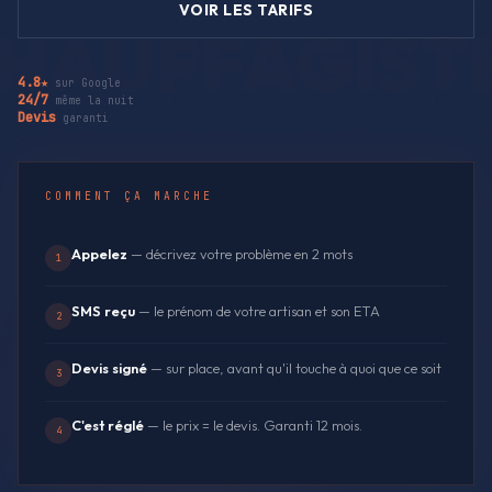
VOIR LES TARIFS
4.8★
sur Google
24/7
même la nuit
Devis
garanti
COMMENT ÇA MARCHE
Appelez
— décrivez votre problème en 2 mots
1
SMS reçu
— le prénom de votre artisan et son ETA
2
Devis signé
— sur place, avant qu'il touche à quoi que ce soit
3
C'est réglé
— le prix = le devis. Garanti 12 mois.
4