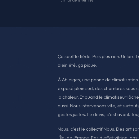
climaticiens vérifiés
Ça souffle tiède. Puis plus rien. Un brui
plein été, ça pique.
À Ableiges, une panne de climatisation 
exposé plein sud, des chambres sous 
la chaleur. Et quand le climatiseur lâche,
aussi. Nous intervenons vite, et surtout
gestes justes. Le devis, c'est avant. Tou
Nous, c'est le collectif Nous. Des artis
l'Île-de-France. Pas d'effet vitrine, pas