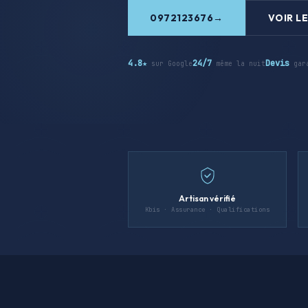
0972123676
VOIR LE
4.8★
24/7
Devis
sur Google
même la nuit
gar
Artisan vérifié
Kbis · Assurance · Qualifications