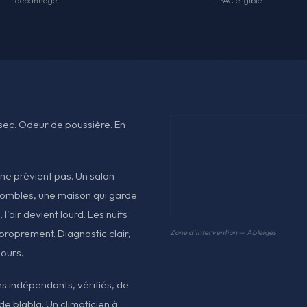
dépannage
PAC éligible
t sec. Odeur de poussière. En
ne prévient pas. Un salon
combles, une maison qui garde
 l'air devient lourd. Les nuits
 proprement. Diagnostic clair,
Zone d'intervention — Ableiges
jours.
ans indépendants, vérifiés, de
 de blabla. Un climaticien à