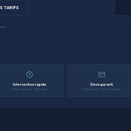
S TARIFS
anti
Intervention rapide
Devis garanti
Temps moyen à Ableiges
Signé avant intervention