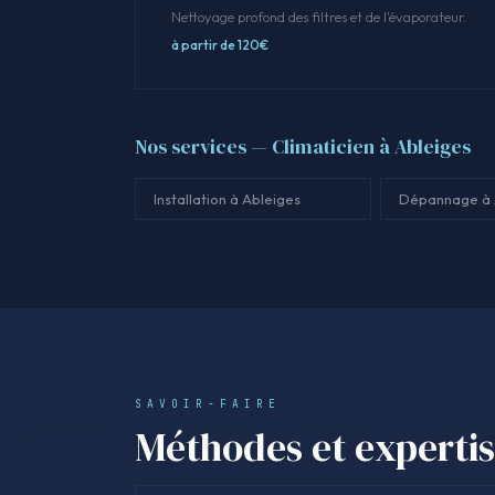
Nettoyage profond des filtres et de l'évaporateur.
à partir de 120€
Nos services — Climaticien à Ableiges
Installation à Ableiges
Dépannage à 
SAVOIR-FAIRE
Méthodes et experti