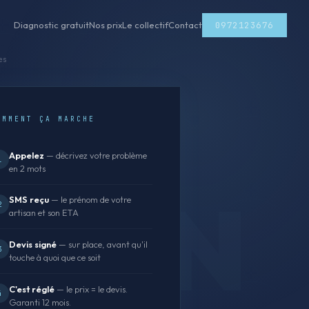
0972123676
Diagnostic gratuit
Nos prix
Le collectif
Contact
es
OMMENT ÇA MARCHE
Appelez
— décrivez votre problème
1
en 2 mots
SMS reçu
— le prénom de votre
2
artisan et son ETA
Devis signé
— sur place, avant qu'il
3
touche à quoi que ce soit
C'est réglé
— le prix = le devis.
4
Garanti 12 mois.