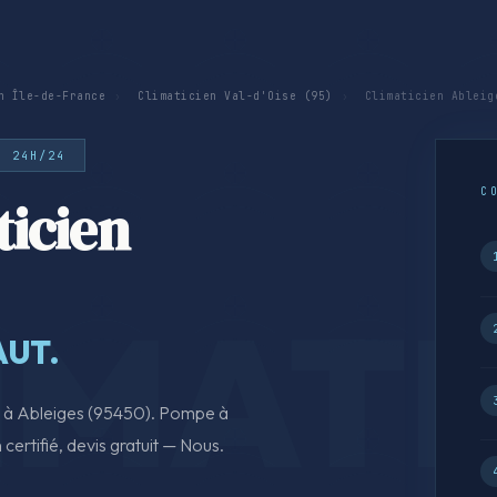
n Île-de-France
›
Climaticien Val-d'Oise (95)
›
Climaticien Ableig
· 24H/24
C
icien
AUT.
on à Ableiges (95450). Pompe à
 certifié, devis gratuit — Nous.