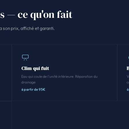
s — ce qu'on fait
 son prix, affiché et garanti.
Clim qui fuit
.
Eau qui coule de l'unité intérieure. Réparation du
V
drainage.
c
à partir de 95€
à