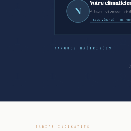
Votre climaticie
N
Artisan indépendant vérif
KBIS VÉRIFIÉ
RC PRO
MARQUES MAÎTRISÉES
D
TARIFS INDICATIFS