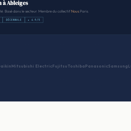
n à Ableiges
ié. Basé dans le secteur. Membre du collectif
Nous
.Paris.
DÉCENNALE
★ 4.9/5
aikin
Mitsubishi Electric
Fujitsu
Toshiba
Panasonic
Samsung
L