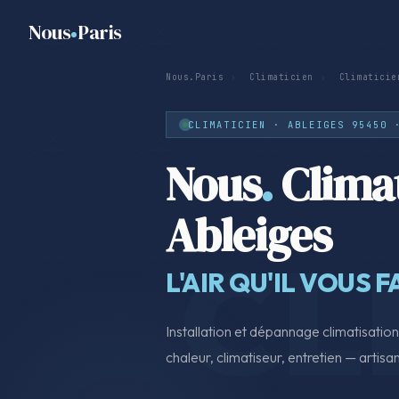
Nous
Paris
Nous.Paris
›
Climaticien
›
Climaticie
CLIMATICIEN · ABLEIGES 95450 
Nous
.
Climat
Ableiges
L'AIR QU'IL VOUS F
Installation et dépannage climatisati
chaleur, climatiseur, entretien — artisan