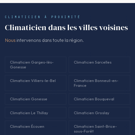
selon l'isolation et la configuration des pièces. Le COP donne
une indication de performance en chauffage, mais le confort
CLIMATICIEN À PROXIMITÉ
dépend aussi du bon dimensionnement et des réglages.
Climaticien dans les villes voisines
Nous
intervenons dans toute la région.
Climaticien Garges-lès-
Climaticien Sarcelles
Gonesse
Climaticien Villiers-le-Bel
Climaticien Bonneuil-en-
France
Climaticien Gonesse
Climaticien Bouqueval
Climaticien Le Thillay
Climaticien Groslay
Climaticien Écouen
Climaticien Saint-Brice-
sous-Forêt