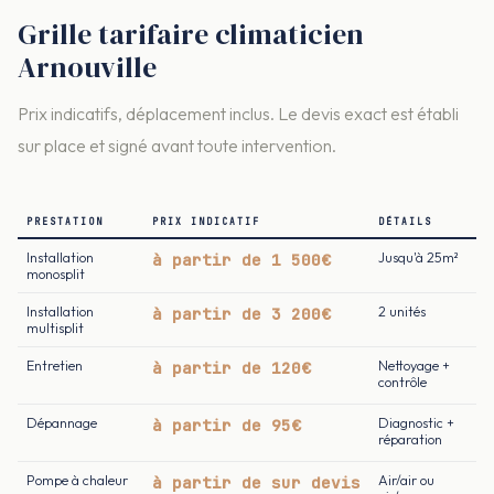
Grille tarifaire climaticien
Arnouville
Prix indicatifs, déplacement inclus. Le devis exact est établi
sur place et signé avant toute intervention.
PRESTATION
PRIX INDICATIF
DÉTAILS
Installation
à partir de 1 500€
Jusqu'à 25m²
monosplit
Installation
à partir de 3 200€
2 unités
multisplit
Entretien
à partir de 120€
Nettoyage +
contrôle
Dépannage
à partir de 95€
Diagnostic +
réparation
Pompe à chaleur
à partir de sur devis
Air/air ou