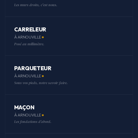
Les murs droits, c'est nous.
CARRELEUR
À ARNOUVILLE
Posé au millimètre.
PARQUETEUR
À ARNOUVILLE
Sous vos pieds, notre savoir-faire.
MAÇON
À ARNOUVILLE
Les fondations d'abord.