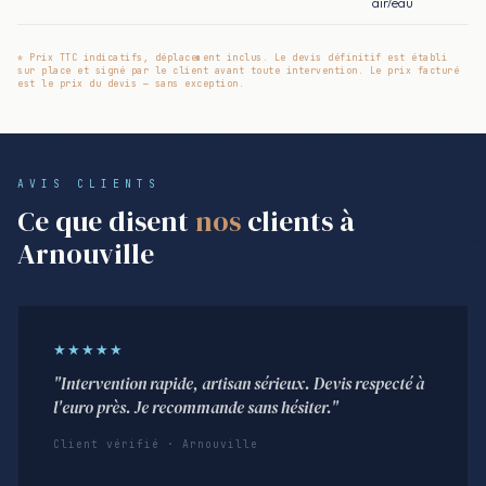
air/eau
* Prix TTC indicatifs, déplacement inclus. Le devis définitif est établi
sur place et signé par le client avant toute intervention. Le prix facturé
est le prix du devis — sans exception.
AVIS CLIENTS
Ce que disent
nos
clients à
Arnouville
★★★★★
"Intervention rapide, artisan sérieux. Devis respecté à
l'euro près. Je recommande sans hésiter."
Client vérifié · Arnouville