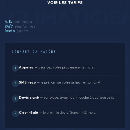
VOIR LES TARIFS
4.8★
sur Google
24/7
même la nuit
Devis
garanti
COMMENT ÇA MARCHE
Appelez
— décrivez votre problème en 2 mots
1
SMS reçu
— le prénom de votre artisan et son ETA
2
Devis signé
— sur place, avant qu'il touche à quoi que ce soit
3
C'est réglé
— le prix = le devis. Garanti 12 mois.
4