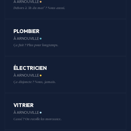
À ARNOUVILLE
Dehors à 3h du mat' ? Nous aussi.
PLOMBIER
À ARNOUVILLE
Ça fuit ? Plus pour longtemps.
ÉLECTRICIEN
À ARNOUVILLE
Ça disjoncte ? Nous, jamais.
VITRIER
À ARNOUVILLE
Cassé ? On recolle les morceaux.