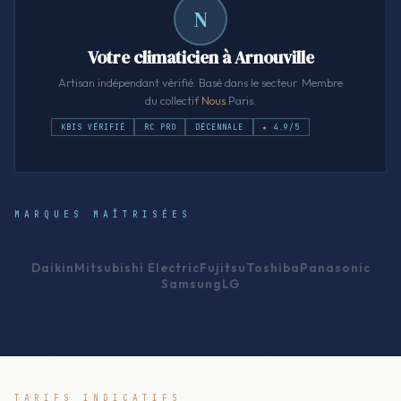
N
Votre climaticien à Arnouville
Artisan indépendant vérifié. Basé dans le secteur. Membre
du collectif
Nous
.Paris.
KBIS VÉRIFIÉ
RC PRO
DÉCENNALE
★ 4.9/5
MARQUES MAÎTRISÉES
Daikin
Mitsubishi Electric
Fujitsu
Toshiba
Panasonic
Samsung
LG
TARIFS INDICATIFS