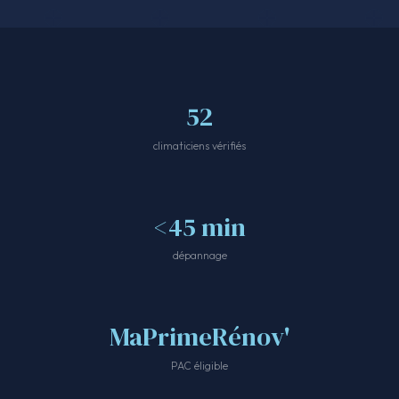
52
climaticiens vérifiés
<45 min
dépannage
MaPrimeRénov'
PAC éligible