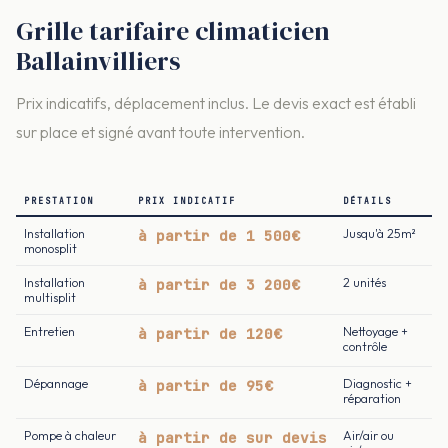
Grille tarifaire climaticien
Ballainvilliers
Prix indicatifs, déplacement inclus. Le devis exact est établi
sur place et signé avant toute intervention.
PRESTATION
PRIX INDICATIF
DÉTAILS
Installation
à partir de 1 500€
Jusqu'à 25m²
monosplit
Installation
à partir de 3 200€
2 unités
multisplit
Entretien
à partir de 120€
Nettoyage +
contrôle
Dépannage
à partir de 95€
Diagnostic +
réparation
Pompe à chaleur
à partir de sur devis
Air/air ou