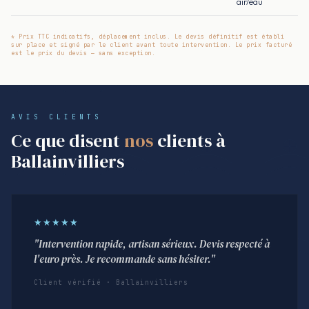
air/eau
* Prix TTC indicatifs, déplacement inclus. Le devis définitif est établi
sur place et signé par le client avant toute intervention. Le prix facturé
est le prix du devis — sans exception.
AVIS CLIENTS
Ce que disent
nos
clients à
Ballainvilliers
★★★★★
"Intervention rapide, artisan sérieux. Devis respecté à
l'euro près. Je recommande sans hésiter."
Client vérifié · Ballainvilliers