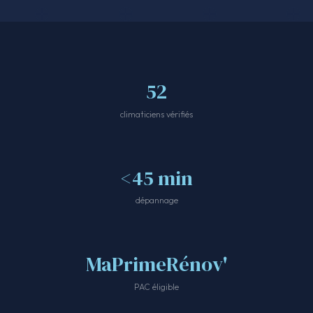
52
climaticiens vérifiés
<45 min
dépannage
MaPrimeRénov'
PAC éligible