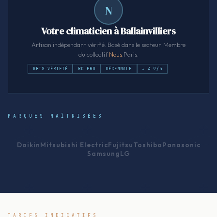
N
Votre climaticien à Ballainvilliers
Artisan indépendant vérifié. Basé dans le secteur. Membre
du collectif
Nous
.Paris.
KBIS VÉRIFIÉ
RC PRO
DÉCENNALE
★ 4.9/5
MARQUES MAÎTRISÉES
Daikin
Mitsubishi Electric
Fujitsu
Toshiba
Panasonic
Samsung
LG
TARIFS INDICATIFS