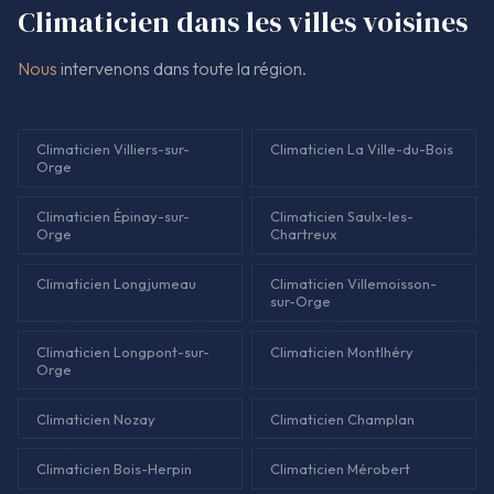
Climaticien dans les villes voisines
Nous
intervenons dans toute la région.
Climaticien Villiers-sur-
Climaticien La Ville-du-Bois
Orge
Climaticien Épinay-sur-
Climaticien Saulx-les-
Orge
Chartreux
Climaticien Longjumeau
Climaticien Villemoisson-
sur-Orge
Climaticien Longpont-sur-
Climaticien Montlhéry
Orge
Climaticien Nozay
Climaticien Champlan
Climaticien Bois-Herpin
Climaticien Mérobert