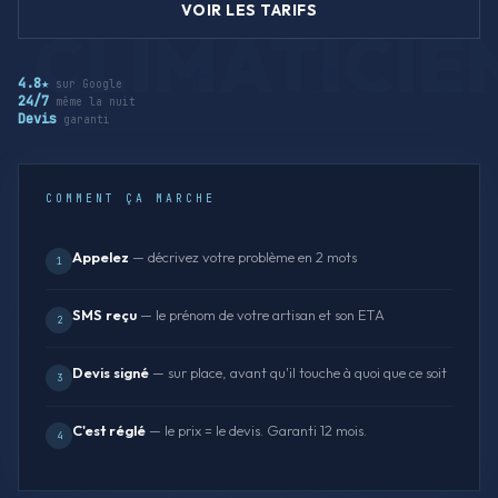
VOIR LES TARIFS
4.8★
sur Google
24/7
même la nuit
Devis
garanti
COMMENT ÇA MARCHE
Appelez
— décrivez votre problème en 2 mots
1
SMS reçu
— le prénom de votre artisan et son ETA
2
Devis signé
— sur place, avant qu'il touche à quoi que ce soit
3
C'est réglé
— le prix = le devis. Garanti 12 mois.
4