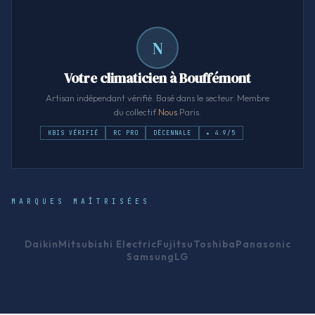
N
Votre climaticien à Bouffémont
Artisan indépendant vérifié. Basé dans le secteur. Membre
du collectif
Nous
.Paris.
KBIS VÉRIFIÉ
RC PRO
DÉCENNALE
★ 4.9/5
MARQUES MAÎTRISÉES
Daikin
Mitsubishi Electric
Fujitsu
Toshiba
Panasonic
Samsung
LG