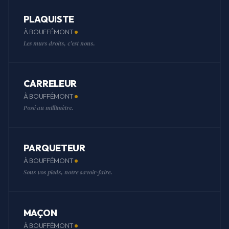
PLAQUISTE
À BOUFFÉMONT
Les murs droits, c'est nous.
CARRELEUR
À BOUFFÉMONT
Posé au millimètre.
PARQUETEUR
À BOUFFÉMONT
Sous vos pieds, notre savoir-faire.
MAÇON
À BOUFFÉMONT