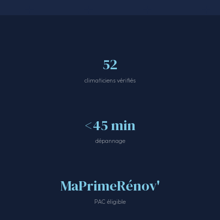
52
climaticiens vérifiés
<45 min
dépannage
MaPrimeRénov'
PAC éligible