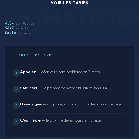
VOIR LES TARIFS
4.8★
sur Google
24/7
même la nuit
Devis
garanti
COMMENT ÇA MARCHE
Appelez
— décrivez votre problème en 2 mots
1
SMS reçu
— le prénom de votre artisan et son ETA
2
Devis signé
— sur place, avant qu'il touche à quoi que ce soit
3
C'est réglé
— le prix = le devis. Garanti 12 mois.
4