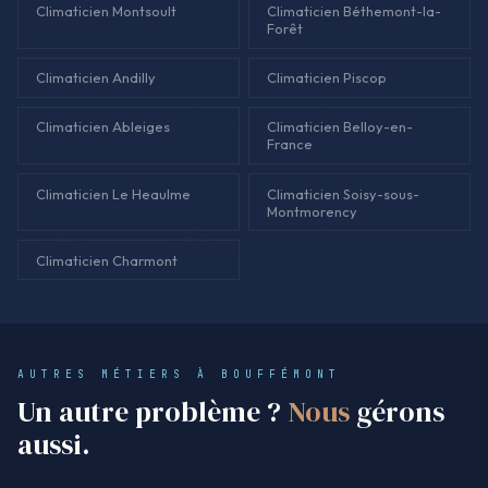
Climaticien Montsoult
Climaticien Béthemont-la-
Forêt
Climaticien Andilly
Climaticien Piscop
Climaticien Ableiges
Climaticien Belloy-en-
France
Climaticien Le Heaulme
Climaticien Soisy-sous-
Montmorency
Climaticien Charmont
AUTRES MÉTIERS À BOUFFÉMONT
Un autre problème ?
Nous
gérons
aussi.