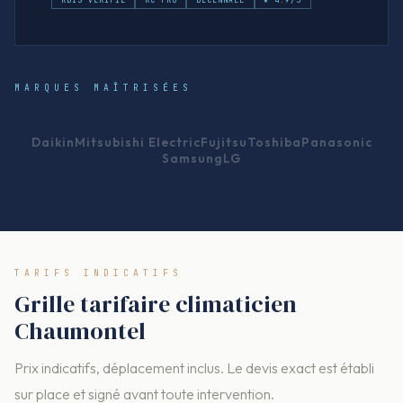
KBIS VÉRIFIÉ
RC PRO
DÉCENNALE
★ 4.9/5
MARQUES MAÎTRISÉES
Daikin
Mitsubishi Electric
Fujitsu
Toshiba
Panasonic
Samsung
LG
TARIFS INDICATIFS
Grille tarifaire climaticien
Chaumontel
Prix indicatifs, déplacement inclus. Le devis exact est établi
sur place et signé avant toute intervention.