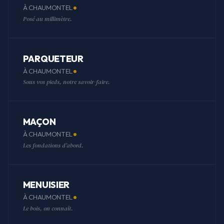
À CHAUMONTEL
Posé au millimètre.
PARQUETEUR
À CHAUMONTEL
Sous vos pieds, notre savoir-faire.
MAÇON
À CHAUMONTEL
Les fondations d'abord.
MENUISIER
À CHAUMONTEL
Le bois, on connaît.