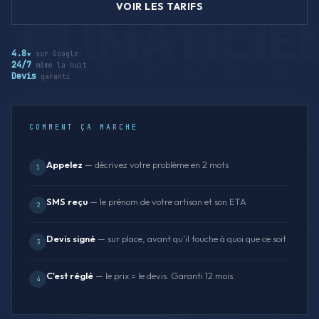
VOIR LES TARIFS
4.8★
sur Google
24/7
même la nuit
Devis
garanti
COMMENT ÇA MARCHE
Appelez
— décrivez votre problème en 2 mots
1
SMS reçu
— le prénom de votre artisan et son ETA
2
Devis signé
— sur place, avant qu'il touche à quoi que ce soit
3
C'est réglé
— le prix = le devis. Garanti 12 mois.
4