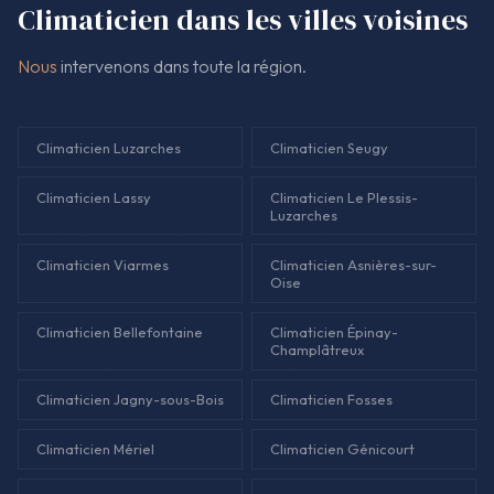
Climaticien dans les villes voisines
gagner en confort.
Nous
intervenons dans toute la région.
Climaticien Luzarches
Climaticien Seugy
Climaticien Lassy
Climaticien Le Plessis-
Luzarches
Climaticien Viarmes
Climaticien Asnières-sur-
Oise
Climaticien Bellefontaine
Climaticien Épinay-
Champlâtreux
Climaticien Jagny-sous-Bois
Climaticien Fosses
Climaticien Mériel
Climaticien Génicourt