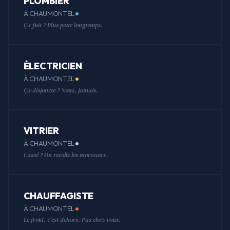
PLOMBIER
À CHAUMONTEL
Ça fuit ? Plus pour longtemps.
ÉLECTRICIEN
À CHAUMONTEL
Ça disjoncte ? Nous, jamais.
VITRIER
À CHAUMONTEL
Cassé ? On recolle les morceaux.
CHAUFFAGISTE
À CHAUMONTEL
Le froid, c'est dehors. Pas chez vous.