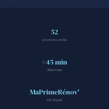
52
climaticiens vérifiés
<45 min
dépannage
MaPrimeRénov'
PAC éligible