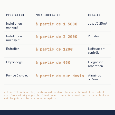
PRESTATION
PRIX INDICATIF
DÉTAILS
Installation
à partir de 1 500€
Jusqu'à 25m²
monosplit
Installation
à partir de 3 200€
2 unités
multisplit
Entretien
à partir de 120€
Nettoyage +
contrôle
Dépannage
à partir de 95€
Diagnostic +
réparation
Pompe à chaleur
à partir de sur devis
Air/air ou
air/eau
* Prix TTC indicatifs, déplacement inclus. Le devis définitif est établi
sur place et signé par le client avant toute intervention. Le prix facturé
est le prix du devis — sans exception.