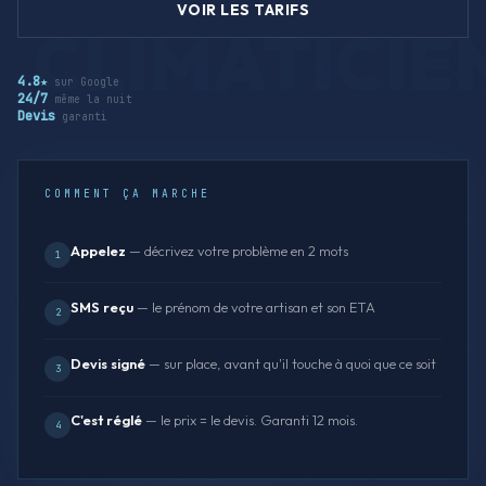
VOIR LES TARIFS
4.8★
sur Google
24/7
même la nuit
Devis
garanti
COMMENT ÇA MARCHE
Appelez
— décrivez votre problème en 2 mots
1
SMS reçu
— le prénom de votre artisan et son ETA
2
Devis signé
— sur place, avant qu'il touche à quoi que ce soit
3
C'est réglé
— le prix = le devis. Garanti 12 mois.
4