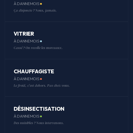
À DANNEMOIS
Ça disjoncte ? Nous, jamais.
VITRIER
À DANNEMOIS
Cassé ? On recolle les morceaux.
CHAUFFAGISTE
À DANNEMOIS
Le froid, c'est dehors. Pas chez vous.
DÉSINSECTISATION
À DANNEMOIS
Des nuisibles ? Nous intervenons.