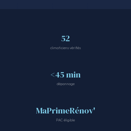
52
climaticiens vérifiés
<45 min
dépannage
MaPrimeRénov'
PAC éligible