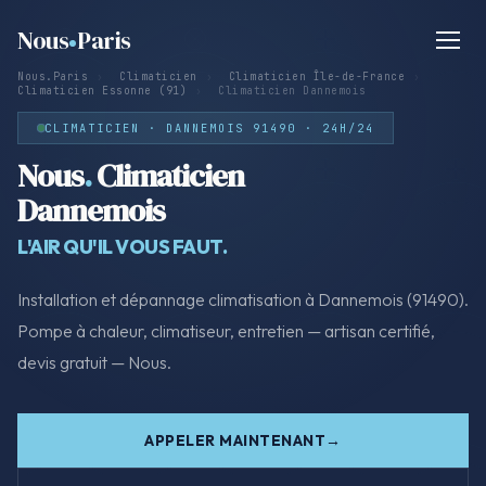
Nous
Paris
Nous.Paris
›
Climaticien
›
Climaticien Île-de-France
›
Climaticien Essonne (91)
›
Climaticien Dannemois
CLIMATICIEN · DANNEMOIS 91490 · 24H/24
Nous
.
Climaticien
Dannemois
L'AIR QU'IL VOUS FAUT.
Installation et dépannage climatisation à Dannemois (91490).
Pompe à chaleur, climatiseur, entretien — artisan certifié,
devis gratuit — Nous.
APPELER MAINTENANT