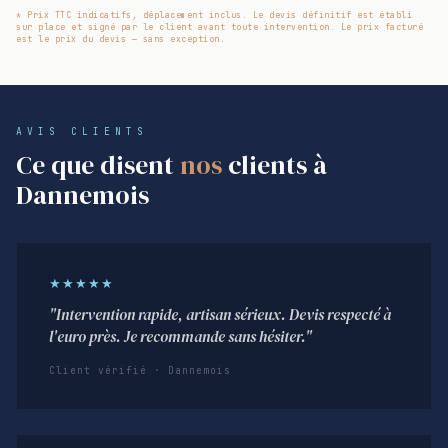
* Prix TTC indicatifs, déplacement inclus. Le devis définitif est établi
sur place et signé par le client avant toute intervention. Le prix facturé
est le prix du devis — sans exception.
AVIS CLIENTS
Ce que disent
nos
clients à
Dannemois
★★★★★
"Intervention rapide, artisan sérieux. Devis respecté à
l'euro près. Je recommande sans hésiter."
Client vérifié · Dannemois