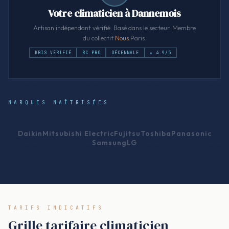
Votre climaticien à Dannemois
Artisan indépendant vérifié. Basé dans le secteur. Membre
du collectif
Nous
.Paris.
KBIS VÉRIFIÉ
RC PRO
DÉCENNALE
★ 4.9/5
MARQUES MAÎTRISÉES
Daikin
Mitsubishi Electric
Fujitsu
Toshiba
Panasonic
Samsung
LG
TARIFS INDICATIFS
Grille tarifaire climaticien