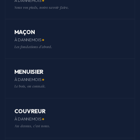
À DANNEMOIS
Sous vos pieds, notre savoir-faire.
MAÇON
À DANNEMOIS
Les fondations d'abord.
MENUISIER
À DANNEMOIS
Le bois, on connaît.
COUVREUR
À DANNEMOIS
Au-dessus, c'est nous.