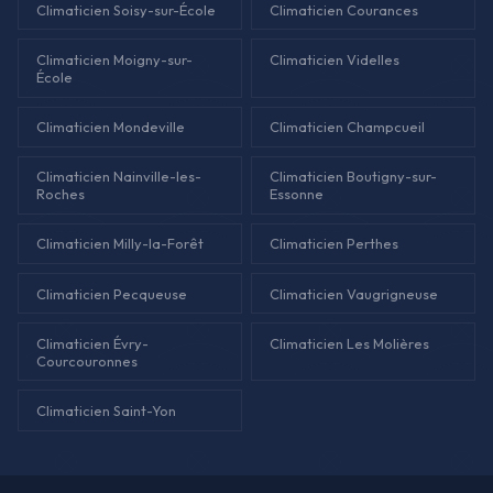
Climaticien Soisy-sur-École
Climaticien Courances
Climaticien Moigny-sur-
Climaticien Videlles
École
Climaticien Mondeville
Climaticien Champcueil
Climaticien Nainville-les-
Climaticien Boutigny-sur-
Roches
Essonne
Climaticien Milly-la-Forêt
Climaticien Perthes
Climaticien Pecqueuse
Climaticien Vaugrigneuse
Climaticien Évry-
Climaticien Les Molières
Courcouronnes
Climaticien Saint-Yon