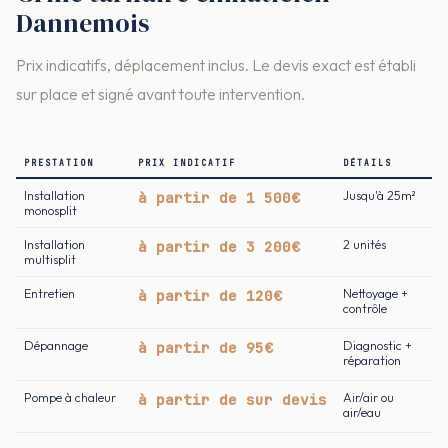
Dannemois
Prix indicatifs, déplacement inclus. Le devis exact est établi
sur place et signé avant toute intervention.
PRESTATION
PRIX INDICATIF
DÉTAILS
Installation
à partir de 1 500€
Jusqu'à 25m²
monosplit
Installation
à partir de 3 200€
2 unités
multisplit
Entretien
à partir de 120€
Nettoyage +
contrôle
Dépannage
à partir de 95€
Diagnostic +
réparation
Pompe à chaleur
à partir de sur devis
Air/air ou
air/eau