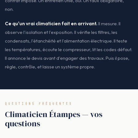
contrat imposé. Un entretien utile, oui. Un faux obligatoire,
non.
Ce qu'un vrai climaticien fait en arrivant.
Il mesure. Il
observe l'isolation et l'exposition. Il vérifie les filtres, les
condensats, l'étanchéité et l'alimentation électrique. Il teste
les températures, écoute le compresseur, lit les codes défaut.
Il annonce le devis avant d'engager des travaux. Puis il pose,
règle, contrôle, et laisse un système propre.
QUESTIONS FRÉQUENTES
Climaticien Étampes — vos
questions