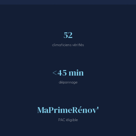
52
climaticiens vérifiés
<45 min
dépannage
MaPrimeRénov'
PAC éligible