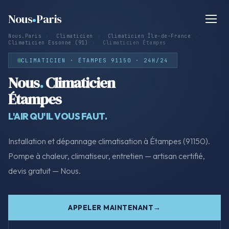
Nous
Paris
Nous.Paris
›
Climaticien
›
Climaticien Île-de-France
›
Climaticien Essonne (91)
›
Climaticien Étampes
CLIMATICIEN · ÉTAMPES 91150 · 24H/24
Nous
.
Climaticien
Étampes
L'AIR QU'IL VOUS FAUT.
Installation et dépannage climatisation à Étampes (91150).
Pompe à chaleur, climatiseur, entretien — artisan certifié,
devis gratuit — Nous.
APPELER MAINTENANT