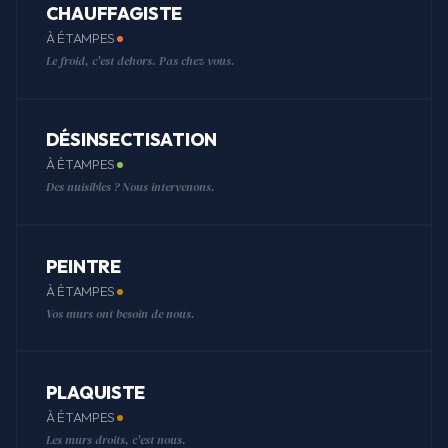
CHAUFFAGISTE
À ÉTAMPES
Le froid, c'est dehors. Pas chez vous.
DÉSINSECTISATION
À ÉTAMPES
Des nuisibles ? Nous intervenons.
PEINTRE
À ÉTAMPES
Vos murs ont besoin de nous.
PLAQUISTE
À ÉTAMPES
Les murs droits, c'est nous.