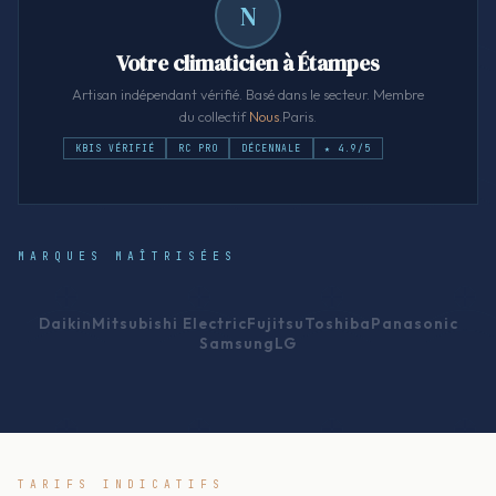
N
Votre climaticien à Étampes
Artisan indépendant vérifié. Basé dans le secteur. Membre
du collectif
Nous
.Paris.
KBIS VÉRIFIÉ
RC PRO
DÉCENNALE
★ 4.9/5
MARQUES MAÎTRISÉES
Daikin
Mitsubishi Electric
Fujitsu
Toshiba
Panasonic
Samsung
LG
TARIFS INDICATIFS