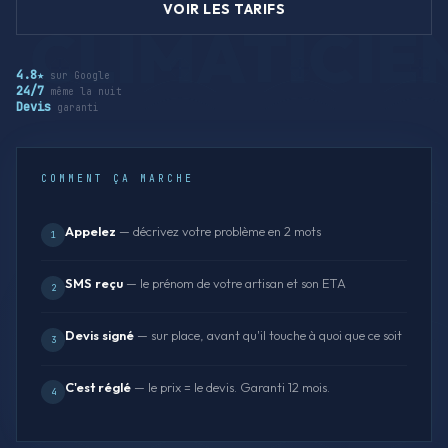
VOIR LES TARIFS
4.8★
sur Google
24/7
même la nuit
Devis
garanti
COMMENT ÇA MARCHE
Appelez
— décrivez votre problème en 2 mots
1
SMS reçu
— le prénom de votre artisan et son ETA
2
Devis signé
— sur place, avant qu'il touche à quoi que ce soit
3
C'est réglé
— le prix = le devis. Garanti 12 mois.
4