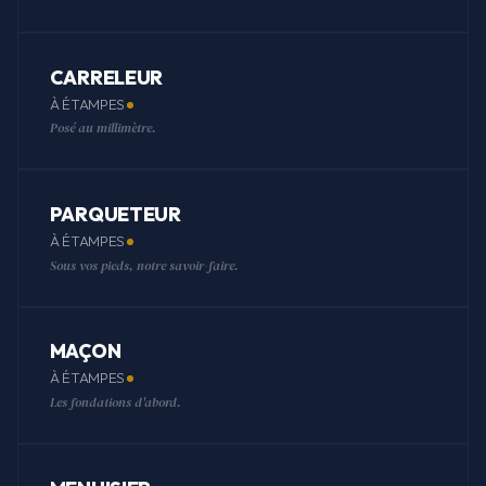
CARRELEUR
À ÉTAMPES
Posé au millimètre.
PARQUETEUR
À ÉTAMPES
Sous vos pieds, notre savoir-faire.
MAÇON
À ÉTAMPES
Les fondations d'abord.