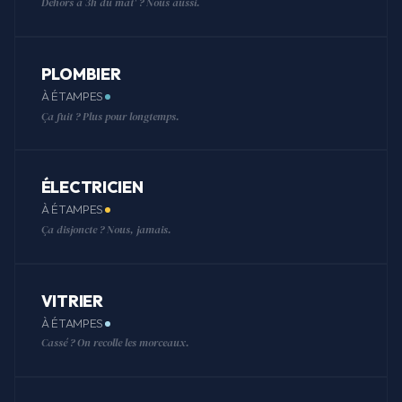
Dehors à 3h du mat' ? Nous aussi.
PLOMBIER
À ÉTAMPES
Ça fuit ? Plus pour longtemps.
ÉLECTRICIEN
À ÉTAMPES
Ça disjoncte ? Nous, jamais.
VITRIER
À ÉTAMPES
Cassé ? On recolle les morceaux.