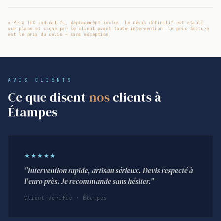
* Prix TTC indicatifs, déplacement inclus. Le devis définitif est établi
sur place et signé par le client avant toute intervention. Le prix facturé
est le prix du devis — sans exception.
AVIS CLIENTS
Ce que disent
nos
clients à
Étampes
★★★★★
"Intervention rapide, artisan sérieux. Devis respecté à
l'euro près. Je recommande sans hésiter."
Client vérifié · Étampes