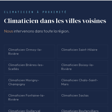
reste l'isolation et le dimensionnement. Le COP et le SEER
guident le choix, et les réglages assurent un chauffage stable
CLIMATICIEN À PROXIMITÉ
sans surconsommation.
Climaticien dans les villes voisines
Nous
intervenons dans toute la région.
Climaticien Ormoy-la-
Climaticien Saint-Hilaire
Rivière
Climaticien Brières-les-
Climaticien Boissy-la-
Scellés
Rivière
Climaticien Morigny-
Climaticien Chalo-Saint-
Champigny
Mars
Climaticien Fontaine-la-
Climaticien Saclas
Rivière
Climaticien Guillerval
Climaticien Boutervilliers