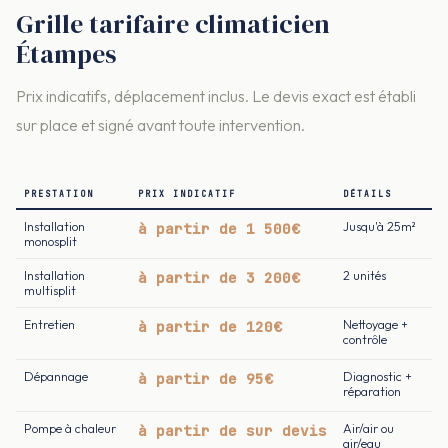
Grille tarifaire climaticien
Étampes
Prix indicatifs, déplacement inclus. Le devis exact est établi
sur place et signé avant toute intervention.
PRESTATION
PRIX INDICATIF
DÉTAILS
Installation
à partir de 1 500€
Jusqu'à 25m²
monosplit
Installation
à partir de 3 200€
2 unités
multisplit
Entretien
à partir de 120€
Nettoyage +
contrôle
Dépannage
à partir de 95€
Diagnostic +
réparation
Pompe à chaleur
à partir de sur devis
Air/air ou
air/eau