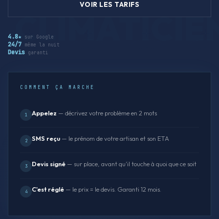
VOIR LES TARIFS
4.8★
sur Google
24/7
même la nuit
Devis
garanti
COMMENT ÇA MARCHE
Appelez
— décrivez votre problème en 2 mots
1
SMS reçu
— le prénom de votre artisan et son ETA
2
Devis signé
— sur place, avant qu'il touche à quoi que ce soit
3
C'est réglé
— le prix = le devis. Garanti 12 mois.
4