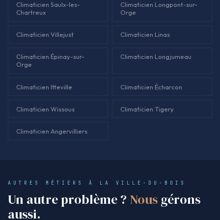
Climaticien Saulx-les-
Climaticien Longpont-sur-
Chartreux
Orge
Climaticien Villejust
Climaticien Linas
Climaticien Épinay-sur-
Climaticien Longjumeau
Orge
Climaticien Itteville
Climaticien Écharcon
Climaticien Wissous
Climaticien Tigery
Climaticien Angervilliers
AUTRES MÉTIERS À LA VILLE-DU-BOIS
Un autre problème ?
Nous
gérons
aussi.