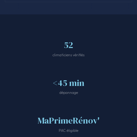
52
climaticiens vérifiés
<45 min
dépannage
MaPrimeRénov'
PAC éligible