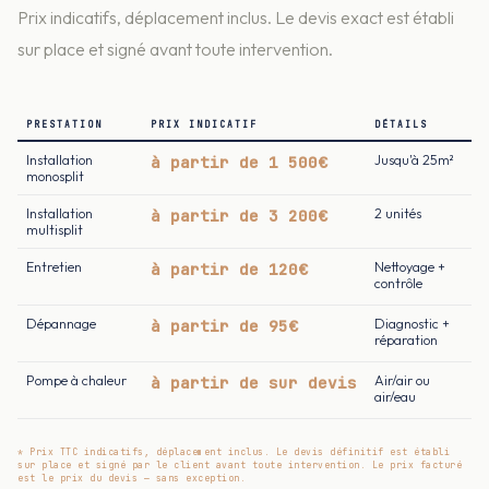
Prix indicatifs, déplacement inclus. Le devis exact est établi
sur place et signé avant toute intervention.
PRESTATION
PRIX INDICATIF
DÉTAILS
Installation
à partir de 1 500€
Jusqu'à 25m²
monosplit
Installation
à partir de 3 200€
2 unités
multisplit
Entretien
à partir de 120€
Nettoyage +
contrôle
Dépannage
à partir de 95€
Diagnostic +
réparation
Pompe à chaleur
à partir de sur devis
Air/air ou
air/eau
* Prix TTC indicatifs, déplacement inclus. Le devis définitif est établi
sur place et signé par le client avant toute intervention. Le prix facturé
est le prix du devis — sans exception.