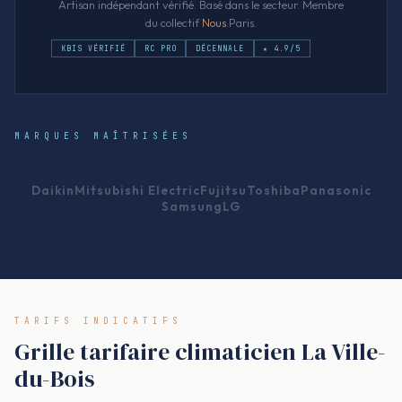
Artisan indépendant vérifié. Basé dans le secteur. Membre
du collectif
Nous
.Paris.
KBIS VÉRIFIÉ
RC PRO
DÉCENNALE
★ 4.9/5
MARQUES MAÎTRISÉES
Daikin
Mitsubishi Electric
Fujitsu
Toshiba
Panasonic
Samsung
LG
TARIFS INDICATIFS
Grille tarifaire climaticien La Ville-
du-Bois